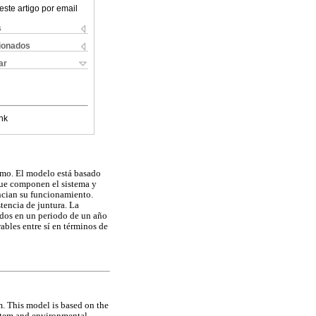
este artigo por email
s
cionados
ar
nk
omo. El modelo está basado
 que componen el sistema y
ncian su funcionamiento.
stencia de juntura. La
dos en un periodo de un año
bles entre sí en términos de
. This model is based on the
ystem and environmental