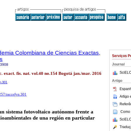
ademia Colombiana de Ciencias Exactas,
Serviços P
es
Journal
-3908
SciELO
. exact. fis. nat. vol.40 no.154 Bogotá jan./mar. 2016
Artigo
yn.301
Espanh
8257/raccefyn.301
Artigo
Referên
n sistema fotovoltaico autónomo frente a
Como c
ioambientales de una región en particular
SciELO
Traduç