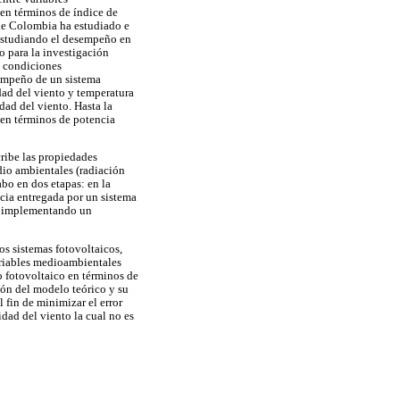
 en términos de índice de
de Colombia ha estudiado e
 estudiando el desempeño en
o para la investigación
e condiciones
sempeño de un sistema
dad del viento y temperatura
dad del viento. Hasta la
 en términos de potencia
ribe las propiedades
edio ambientales (radiación
bo en dos etapas: en la
cia entregada por un sistema
ón implementando un
os sistemas fotovoltaicos,
ariables medioambientales
o fotovoltaico en términos de
ión del modelo teórico y su
 fin de minimizar el error
dad del viento la cual no es