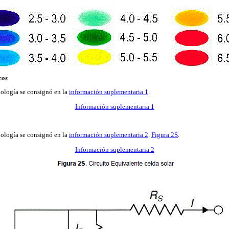
cos
ología se consignó en la
información suplementaria 1
.
Información suplementaria 1
ología se consignó en la
información suplementaria 2
.
Figura 2S
.
Información suplementaria 2