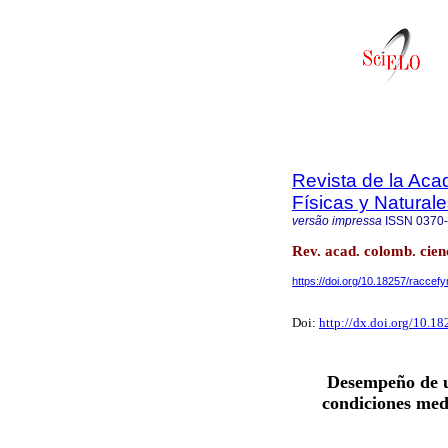
Revista de la Ac
Físicas y Natural
versão impressa
ISSN
0370
Rev. acad. colomb. cienc
https://doi.org/10.18257/raccef
Doi:
http://dx.doi.org/10.1
Desempeño de u
condiciones med