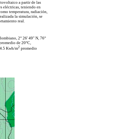
ovoltaico a partir de las
s eléctricas, teniendo en
como temperatura, radiación,
alizada la simulación, se
rtamiento real.
lombiano, 2° 26' 49" N, 76°
a promedio de 20°C,
2
y 4.5 Kwh/m
promedio