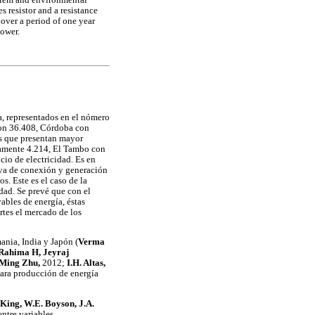
s resistor and a resistance
over a period of one year
power.
a, representados en el nómero
 con 36.408, Córdoba con
os que presentan mayor
damente 4.214, El Tambo con
cio de electricidad. Es en
iva de conexión y generación
. Este es el caso de la
idad. Se prevé que con el
ables de energía, éstas
rtes el mercado de los
ania, India y Japón (
Verma
 Rahima H, Jeyraj
 Ming Zhu,
2012;
I.H. Altas,
para producción de energía
 King, W.E. Boyson, J.A.
entre variables