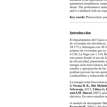
parameters (irradiation, tempe
shunt. The performance simul
and is validated with an exp
Key words:
Photovoltaic pan
Introducción
El departamento del Cauca oc
de viviendas sin electrifica
34.173 y Antioquia con 30.5
nómero de viviendas que no 
4.156, La Vega con 1.114, Bo
este punto donde el uso de 
de electricidad, planteando 
energía solar fotovoltaica, d
estudio y apropiación de las
podrían proveer las tres qui
combustibles y reduciendo d
La energía solar fotovoltaic
S, Verma H. K., Md. Mohid
Selvaraja,
2013;
Cibira G,
and A.M. Sharaf,
2007), qui
eléctrica. En estos estudios
el modelo de desempeño Duf
Kratochvill,
2004) y Modelo