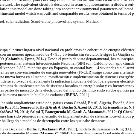
rature). The equivalent circuit is described in terms of photocurrent, a diode, a serie
ation this model are done taking into account environmental parameters collected 
erimental model which was built and comparable results were obtained in terms of 
el, solar radiation, Stand-alone photovoltaic system, Matlab.
upa el primer lugar a nivel nacional en problemas de cobertura de energía eléctric
r; con un nómero aproximado de 47.955 viviendas sin servicio, le sigue La Guajira
99 (
Colombia, Upme,
2014). Desde el punto de vista departamental, los municipi
pertenecen al Sistema Interconectado Nacional (SIN) son: Caldono con aproxima
lívar con 2.882, mientras que en Popayán, su capital hay 114 viviendas sin el servi
fuentes no convencionales de energía renovables (FNCER) surge como una alternat
una nueva forma en el manejo, masificación e implementación de sistemas energéticos
onde se aprovecha directamente la radiación incidente del Sol para generar electric
 técnicas de implementación de sistemas basados en energía solar y en fuentes renov
ntas partes de mercado de la electricidad del mundo disminuyendo en dos quintas pa
e la misma manera la huella de carbono (
IRENA
, 2011).
a, ha sido ampliamente estudiada, países como Canadá, Brasil, Algeria, España, Alem
din K
, 2011;
Semaoui S, Hadj Arab A, Bacha S. Azoui B,
2013;
Krismadinata, N.
 Košĉová M,
2014;
Salmi T, Bouzguenda M, Gastli A, Masmoudi,
2012;
Qi Chen,
enes han sido pioneros en el estudio de implementación de sistemas fotovoltaicos 
 se ha llegado a modelos de desempeño entre los que cabe destacar:
fie & Beckman (
Duffie J, Beckman W.A,
1980), modelo de desempeño King (
D.L.
 de desempeño Masters (
Masters G,
2004), los que demuestran la relación directa 