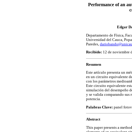
Performance of an au
c
Edgar Da
Departamento de Física, Facu
Universidad del Cauca, Pop
Paredes,
dariobando@unicau
Recibido:
12 de noviembre 
Resumen
Este artículo presenta un m
en un circuito equivalente d
con los parámetros medioambi
Este circuito equivalente est
simulación del desempeño de
y se valida comparando sus r
potencia.
Palabras Clave:
panel fotov
Abstract
This paper presents a method
elements of an equivalent ci