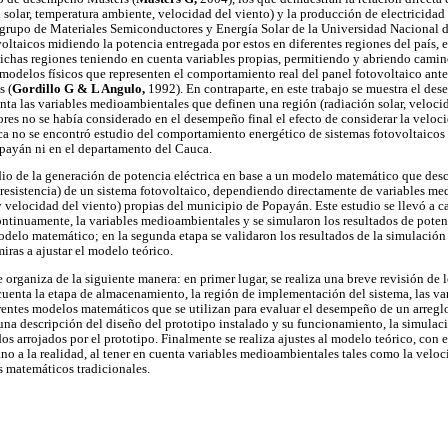
solar, temperatura ambiente, velocidad del viento) y la producción de electricidad
rupo de Materiales Semiconductores y Energía Solar de la Universidad Nacional 
ltaicos midiendo la potencia entregada por estos en diferentes regiones del país,
dichas regiones teniendo en cuenta variables propias, permitiendo y abriendo camin
 modelos físicos que representen el comportamiento real del panel fotovoltaico ant
s (
Gordillo G & L Angulo,
1992). En contraparte, en este trabajo se muestra el de
nta las variables medioambientales que definen una región (radiación solar, veloci
ores no se había considerado en el desempeño final el efecto de considerar la veloci
ica no se encontró estudio del comportamiento energético de sistemas fotovoltaicos
opayán ni en el departamento del Cauca.
dio de la generación de potencia eléctrica en base a un modelo matemático que desc
e, resistencia) de un sistema fotovoltaico, dependiendo directamente de variables m
y velocidad del viento) propias del municipio de Popayán. Este estudio se llevó a ca
ontinuamente, la variables medioambientales y se simularon los resultados de poten
odelo matemático; en la segunda etapa se validaron los resultados de la simulaci
iras a ajustar el modelo teórico.
 organiza de la siguiente manera: en primer lugar, se realiza una breve revisión de l
cuenta la etapa de almacenamiento, la región de implementación del sistema, las v
erentes modelos matemáticos que se utilizan para evaluar el desempeño de un arregl
una descripción del diseño del prototipo instalado y su funcionamiento, la simulac
s arrojados por el prototipo. Finalmente se realiza ajustes al modelo teórico, con el
no a la realidad, al tener en cuenta variables medioambientales tales como la veloci
 matemáticos tradicionales.