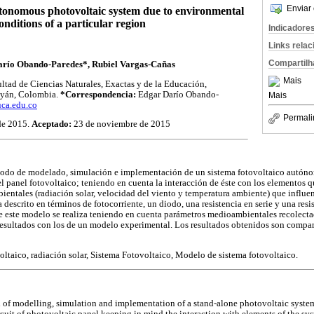
Enviar 
tonomous photovoltaic system due to environmental
onditions of a particular region
Indicadore
Links rela
Compartilh
río Obando-Paredes*, Rubiel Vargas-Cañas
Mais
ltad de Ciencias Naturales, Exactas y de la Educación,
ayán, Colombia.
*Correspondencia:
Edgar Darío Obando-
Mais
ca.edu.co
Permali
de 2015.
Aceptado:
23 de noviembre de 2015
étodo de modelado, simulación e implementación de un sistema fotovoltaico autón
el panel fotovoltaico; teniendo en cuenta la interacción de éste con los elementos
entales (radiación solar, velocidad del viento y temperatura ambiente) que influe
a descrito en términos de fotocorriente, un diodo, una resistencia en serie y una resi
 este modelo se realiza teniendo en cuenta parámetros medioambientales recolecta
esultados con los de un modelo experimental. Los resultados obtenidos son compara
oltaico, radiación solar, Sistema Fotovoltaico, Modelo de sistema fotovoltaico.
 of modelling, simulation and implementation of a stand-alone photovoltaic system
rcuit of photovoltaic panel keeping in mind the interaction with elements of the s