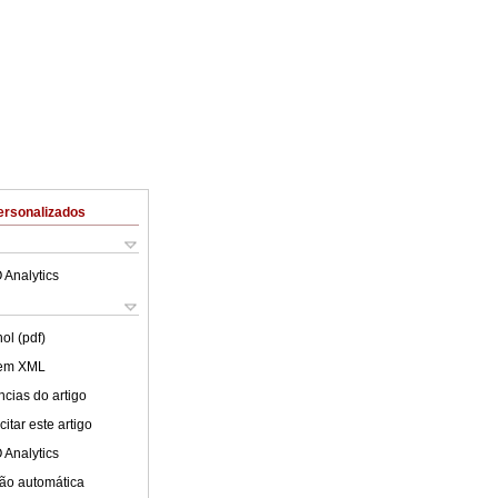
ersonalizados
 Analytics
ol (pdf)
 em XML
cias do artigo
itar este artigo
 Analytics
ão automática