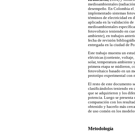
medioambientales (radiación 
desempeño. En Colombia el g
implementado sistemas fotovo
términos de electricidad en 
aplicada en la validación de
medioambientales específica
fotovoltaico teniendo en cue
ambiente), en trabajos anteri
fecha de revisión bibliográf
entregada en la ciudad de P
Este trabajo muestra un estu
eléctricas (corriente, voltaj
solar, temperatura ambiente 
primera etapa se midieron, c
fotovoltaico basado en un m
prototipo experimental con m
El resto de este documento se
clasificándolos teniendo en 
que se adquirieron y los dif
potencia. Luego se presenta 
comparación con los resultado
obtenido y hacerlo más cerca
de uso comón en los modelos
Metodología