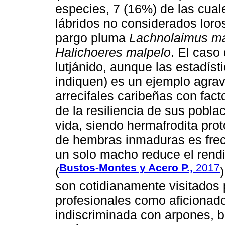
especies, 7 (16%) de las cua
lábridos no considerados lor
pargo pluma
Lachnolaimus m
Halichoeres malpelo
. El caso
lutjánido, aunque las estadíst
indiquen) es un ejemplo agra
arrecifales caribeñas con fact
de la resiliencia de sus pobla
vida, siendo hermafrodita prot
de hembras inmaduras es frec
un solo macho reduce el rend
Bustos-Montes y Acero P.,
2017
(
son cotidianamente visitados 
profesionales como aficionado
indiscriminada con arpones, 