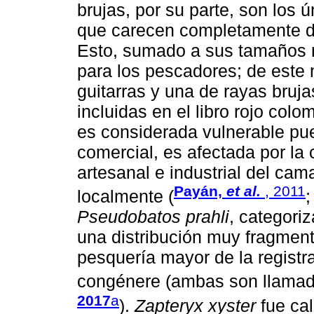
brujas, por su parte, son los
que carecen completamente de
Esto, sumado a sus tamaños m
para los pescadores; de este
guitarras y una de rayas bruja
incluidas en el libro rojo col
es considerada vulnerable pue
comercial, es afectada por la 
artesanal e industrial del ca
Payán,
et al.
, 2011
localmente (
Pseudobatos prahli
, categori
una distribución muy fragmen
pesquería mayor de la registr
congénere (ambas son llamadas
2017
a
).
Zapteryx xyster
fue cal