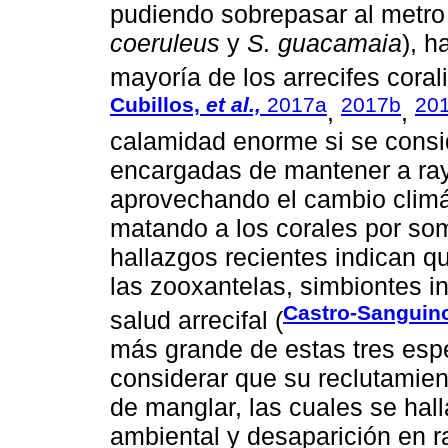
pudiendo sobrepasar al metro 
coeruleus
y
S. guacamaia
), h
mayoría de los arrecifes coral
Cubillos,
et al.,
2017a
2017b
20
,
,
calamidad enorme si se consi
encargadas de mantener a ray
aprovechando el cambio climát
matando a los corales por so
hallazgos recientes indican q
las zooxantelas, simbiontes i
Castro-Sanguin
salud arrecifal (
más grande de estas tres esp
considerar que su reclutamien
de manglar, las cuales se ha
ambiental y desaparición en r