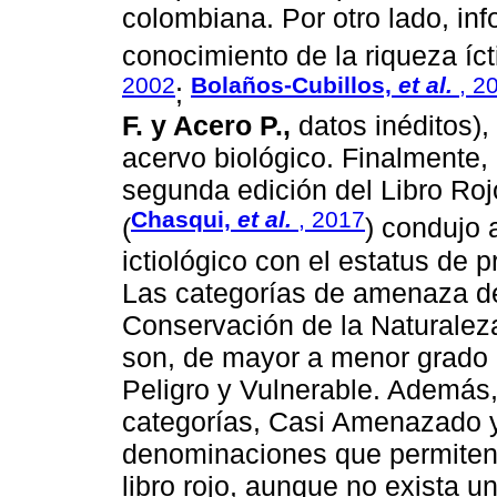
colombiana. Por otro lado, in
conocimiento de la riqueza íct
2002
Bolaños-Cubillos,
et al.
, 2
;
F. y Acero P.,
datos inéditos),
acervo biológico. Finalmente, 
segunda edición del Libro Ro
Chasqui,
et al.
, 2017
(
) condujo 
ictiológico con el estatus de 
Las categorías de amenaza de 
Conservación de la Naturaleza
son, de mayor a menor grado 
Peligro y Vulnerable. Además,
categorías, Casi Amenazado y
denominaciones que permiten 
libro rojo, aunque no exista 