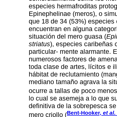
especies hermafroditas protogí
Epinephelinae (meros), o simu
que 18 de 34 (53%) especies 
encuentran en alguna categor
situación del mero guasa (
Epi
striatus
), especies caribeñas
particular- mente alarmante. 
numerosos factores de amena
toda clase de artes, lícitos e i
hábitat de reclutamiento (man
mediano tamaño agrava la sit
ocurre a tallas de poco menos
lo cual se asemeja a lo que s
definitiva de la sobrepesca se
Bent-Hooker,
et al.
mero criollo (