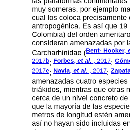
las plataformas continentale
muy someras, por ejemplo mang
cual los coloca precisamente 
antropogénica. Es así que 19
Colombia) del orden ameritaron
consideran amenazadas por la 
Bent- Hooker,
Carcharhinidae (
2017b
Forbes,
et al.
, 2017
Góme
;
;
2017e
Navia,
et al.
, 2017
Zapata
;
;
amenazadas cuatro especies de
triákidos, mientras que otra
cerca de un nivel concreto d
que la mayoría de las especie
metros de longitud estén ame
así no hayan sido incluidas en