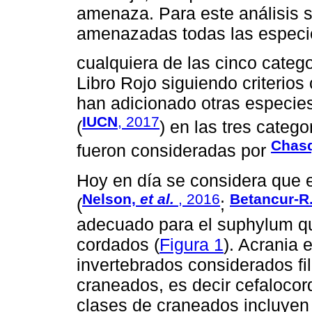
amenaza. Para este análisis
amenazadas todas las especi
cualquiera de las cinco categ
Libro Rojo siguiendo criterio
han adicionado otras especies 
IUCN
, 2017
(
) en las tres categ
Chasq
fueron consideradas por
Hoy en día se considera que 
Nelson,
et al.
, 2016
Betancur-R.
(
;
adecuado para el suphylum qu
cordados (
Figura 1
). Acrania 
invertebrados considerados f
craneados, es decir cefaloco
clases de craneados incluyen 