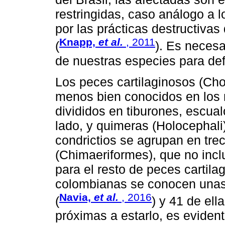
restringidas, caso análogo a 
por las prácticas destructivas
Knapp,
et al.
, 2011
(
). Es neces
de nuestras especies para def
Los peces cartilaginosos (Cho
menos bien conocidos en los 
divididos en tiburones, escual
lado, y quimeras (Holocephali
condrictios se agrupan en tre
(Chimaeriformes), que no inc
para el resto de peces cartil
colombianas se conocen unas
Navia,
et al.
, 2016
(
) y 41 de el
próximas a estarlo, es eviden