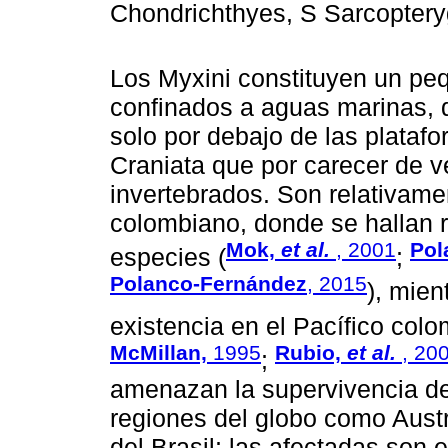
Chondrichthyes, S Sarcopteryg
Los Myxini constituyen un pe
confinados a aguas marinas, q
solo por debajo de las platafo
Craniata que por carecer de 
invertebrados. Son relativame
colombiano, donde se hallan 
Mok,
et al.
, 2001
Pol
especies (
;
Polanco-Fernández
, 2015
), mie
existencia en el Pacífico col
McMillan,
1995
Rubio,
et al.
, 20
;
amenazan la supervivencia de
regiones del globo como Austr
del Brasil; las afectadas son 