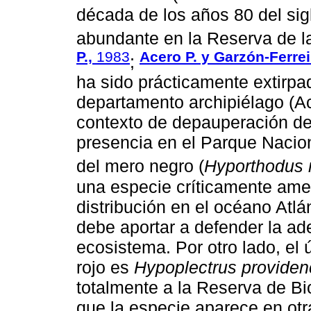
década de los años 80 del sig
abundante en la Reserva de la
P.,
1983
Acero P. y Garzón-Ferrei
;
ha sido prácticamente extirpa
departamento archipiélago (Ace
contexto de depauperación de l
presencia en el Parque Nacio
del mero negro (
Hyporthodus n
una especie críticamente am
distribución en el océano Atlá
debe aportar a defender la a
ecosistema. Por otro lado, el ú
rojo es
Hypoplectrus providen
totalmente a la Reserva de B
que la especie aparece en otr