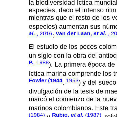
la biodiversidad íctica mundi
especies, dado el intenso rit
mientras que el resto de los 
especies) aumentan sus núme
al.
, 2016
van der Laan,
et al.
, 2
;
El estudio de los peces colo
un siglo con la obra del anti
P.
, 1988
). La primera época de
íctica marina comprende los 
Fowler (1944
1953
,
) y del suec
divulgación de la tesis de ma
marcó el comienzo de la nuev
marinos colombianos. Este tr
(1984)
Rubio,
et al.
(1987)
y
, rei