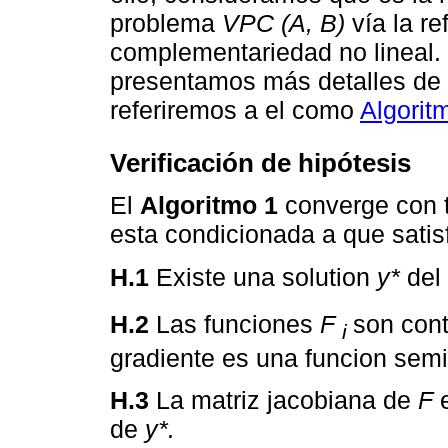
problema
VPC (A, B)
vía la r
complementariedad no lineal.
presentamos más detalles de e
referiremos a el como
Algorit
Verificación de hipótesis
El
Algoritmo 1
converge con t
esta condicionada a que satisf
H.1
Existe una solution
y*
del
H.2
Las funciones
F
son cont
i
gradiente es una funcion sem
H.3
La matriz jacobiana de
F
de
y*.