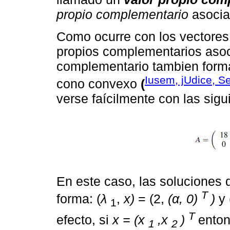
propio complementario
asoci
Como ocurre con los vectores
propios complementarios asoc
complementario tambien forman
Iusem, jUdice, S
cono convexo
(
verse faícilmente con las sigu
En este caso, las soluciones
T
forma: (
λ
,
x)
= (2,
(α, 0)
)
y 
1
T
efecto, si
x = (x
,x
)
ento
1
2