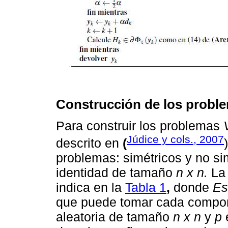
Construcción de los probl
Para construir los problemas
Júdice y cols., 2007
descrito en
(
problemas: simétricos y no sim
identidad de tamaño
n x n.
La 
indica en la
Tabla 1
,
donde
Es
que puede tomar cada compo
aleatoria de tamaño
n x n
y
p
e