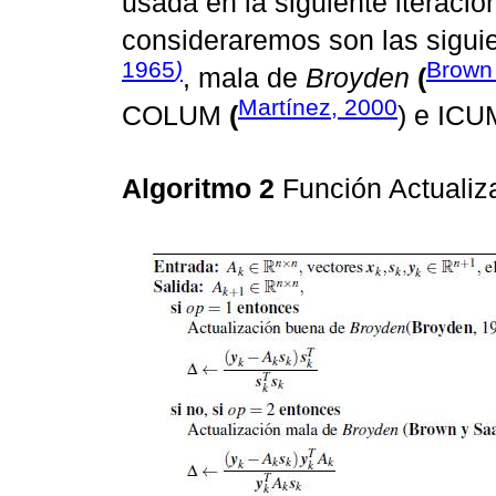
usada en la siguiente iteració
consideraremos son las sigui
1965
)
Brown
, mala de
Broyden
(
Martínez, 2000
COLUM
(
) e IC
Algoritmo 2
Función Actualiz