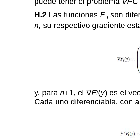
puede tener el problema
VPC 
H.2
Las funciones
F
son dife
i
n,
su respectivo gradiente est
y, para
n
+1
,
el ∇
Fi
(
y
) es el v
Cada uno diferenciable, con