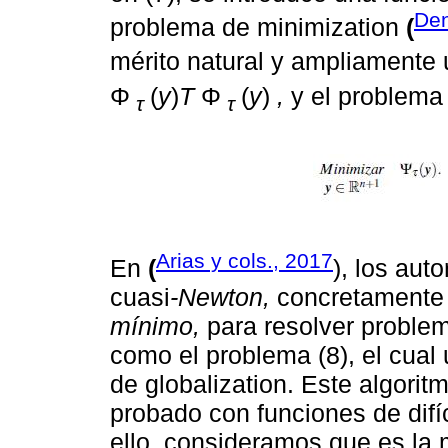
Den
problema de minimization
(
mérito natural y ampliamente
Φ
(
y
)
T
Φ
(
y
)
,
y el problema 
τ
τ
Arias y cols., 2017
En
(
), los aut
cuasi
-Newton,
concretamente 
mínimo,
para resolver proble
como el problema (8), el cual
de globalization. Este algorit
probado con funciones de difí
ello, consideramos que es la 