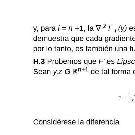
2
y, para
i = n +
1, la ∇
F
(y)
es
i
demuestra que cada gradient
por lo tanto, es también una 
H.3
Probemos que
F'
es
Lipsc
n+1
Sean
y,z G
ℝ
de tal forma 
Considérese la diferencia