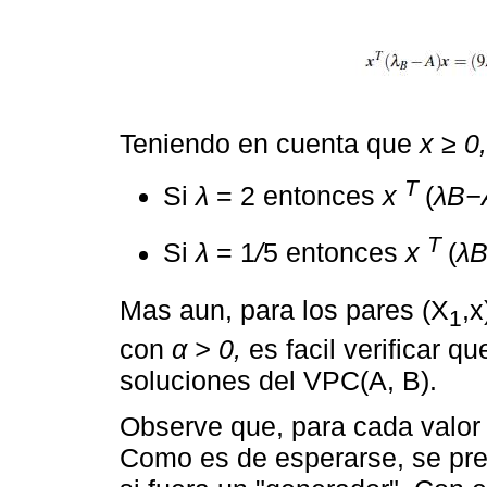
Teniendo en cuenta que
x ≥ 0,
T
Si
λ
= 2 entonces
x
(
λB−
T
Si
λ
= 1
/
5 entonces
x
(
λ
Mas aun, para los pares (X
,x
1
con
α > 0,
es facil verificar q
soluciones del VPC(A, B).
Observe que, para cada valor p
Como es de esperarse, se pre