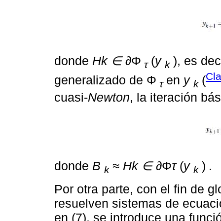
donde
Hk ∈ ∂
Φ
(
y
), es dec
τ
k
Cla
generalizado de Φ
en
y
(
τ
k
cuasi-
Newton
, la iteración bá
donde
B
≈ Hk ∈ ∂
Φ
τ
(
y
)
.
k
k
Por otra parte, con el fin de g
resuelven sistemas de ecuaci
en (7), se introduce una funci