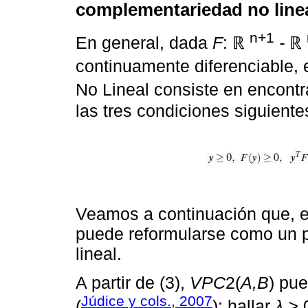
complementariedad no line
n+1
En general, dada
F
: ℝ
-
ℝ
continuamente diferenciable,
No Lineal consiste en encontr
las tres condiciones siguiente
Veamos a continuación que, e
puede reformularse como un 
lineal.
A partir de (3),
VPC
2(
A,B
) pu
Júdice y cols., 2007
(
): hallar
λ >