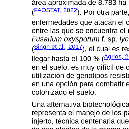
área aproximada de 8.783 ha 
FAOSTAT, 2022
(
). Por otra part
enfermedades que atacan el cu
entre las que se encuentra el
Fusarium oxysporum
f. sp.
lyc
Singh et al., 2017
(
), el cual es 
Agrios, 
llegar hasta el 100 % (
en el suelo, es muy difícil de 
utilización de genotipos resis
en una opción para combatir 
colonizado el suelo.
Una alternativa biotecnológic
representa el manejo de los p
injerto, técnica centenaria que