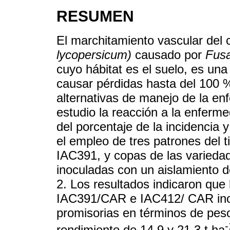
RESUMEN
El marchitamiento vascular del 
lycopersicum)
causado por
Fus
cuyo hábitat es el suelo, es u
causar pérdidas hasta del 100 %
alternativas de manejo de la enf
estudio la reacción a la enferm
del porcentaje de la incidencia y
el empleo de tres patrones del t
IAC391, y copas de las varieda
inoculadas con un aislamiento 
2. Los resultados indicaron que
IAC391/CAR e IAC412/ CAR inoc
promisorias en términos de peso
-
rendimiento de 14,9 y 21,3 t.ha