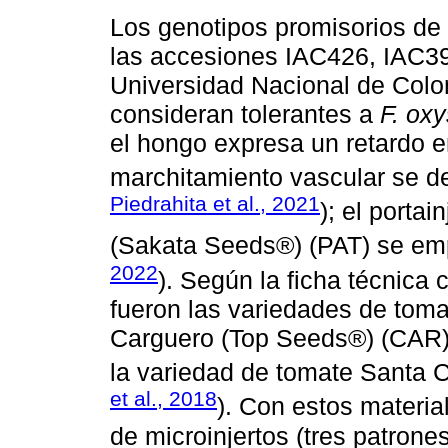
Los genotipos promisorios de
las accesiones IAC426, IAC391
Universidad Nacional de Colo
consideran tolerantes a
F. ox
el hongo expresa un retardo e
marchitamiento vascular se de
Piedrahita et al., 2021
); el porta
(Sakata Seeds®) (PAT) se emp
2022
). Según la ficha técnica 
fueron las variedades de tom
Carguero (Top Seeds®) (CAR);
la variedad de tomate Santa C
et al., 2018
). Con estos materia
de microinjertos (tres patrone