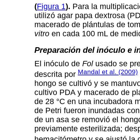
(
Figura 1
).
Para la multiplicac
utilizó agar papa dextrosa (
macerado de plántulas de tom
vitro
en cada 100 mL de medi
Preparación del inóculo e 
El inóculo de
Fol
usado se pre
Mandal et al. (2009)
descrita por
hongo se cultivó y se mantu
cultivo PDA y macerado de pl
de 28 °C en una incubadora ma
de Petri fueron inundadas con 
de un asa se removió el hong
previamente esterilizada; des
hemacitómetro y se ajustó la 