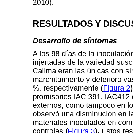
2010).
RESULTADOS Y DISCU
Desarrollo de síntomas
A los 98 días de la inoculació
injertadas de la variedad susc
Calima eran las únicas con sí
marchitamiento y deterioro va
%, respectivamente
(
Figura 2
)
promisorios IAC 391, IAC412 
externos, como tampoco en lo
observó una disminución en la 
materiales inoculados en com
controles
(
Figura 3
).
Estos res