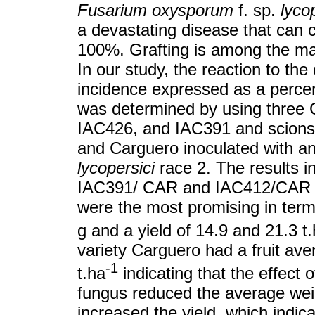
Fusarium oxysporum
f. sp.
lycop
a devastating disease that can c
100%. Grafting is among the ma
In our study, the reaction to th
incidence expressed as a percen
was determined by using three 
IAC426, and IAC391 and scions 
and Carguero inoculated with an
lycopersici
race 2. The results i
IAC391/ CAR and IAC412/CAR he
were the most promising in term
g and a yield of 14.9 and 21.3 t
variety Carguero had a fruit ave
-1
t.ha
indicating that the effect 
fungus reduced the average weigh
increased the yield, which indicat