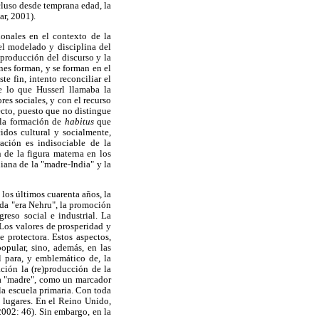
cluso desde temprana edad, la
ar, 2001).
ionales en el contexto de la
 el modelado y disciplina del
 producción del discurso y la
es forman, y se forman en el
e fin, intento reconciliar el
e lo que Husserl llamaba la
res sociales, y con el recurso
ecto, puesto que no distingue
 la formación de
habitus
que
idos cultural y socialmente,
ración es indisociable de la
 de la figura materna en los
diana de la "madre-India" y la
 los últimos cuarenta años, la
ada "era Nehru", la promoción
eso social e industrial. La
 Los valores de prosperidad y
 protectora. Estos aspectos,
opular, sino, además, en las
l para, y emblemático de, la
ión la (re)producción de la
ía "madre", como un marcador
la escuela primaria. Con toda
s lugares. En el Reino Unido,
2002: 46). Sin embargo, en la