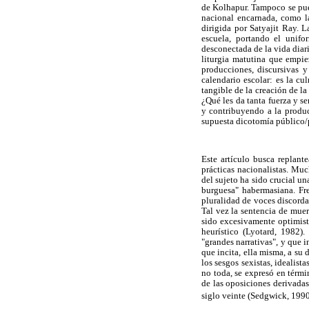
de Kolhapur. Tampoco se pued
nacional encarnada, como 
dirigida por Satyajit Ray. 
escuela, portando el unif
desconectada de la vida diaria
liturgia matutina que empie
producciones, discursivas 
calendario escolar: es la c
tangible de la creación de l
¿Qué les da tanta fuerza y 
y contribuyendo a la produc
supuesta dicotomía público/
Este artículo busca replant
prácticas nacionalistas. Muc
del sujeto ha sido crucial un
burguesa" habermasiana. Fr
pluralidad de voces discorda
Tal vez la sentencia de muer
sido excesivamente optimist
heurístico (Lyotard, 1982)
"grandes narrativas", y que i
que incita, ella misma, a su
los sesgos sexistas, idealis
no toda, se expresó en térmi
de las oposiciones derivada
siglo veinte (Sedgwick, 1990