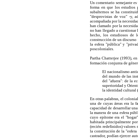
Un comentario semejante es v
forma en que los estudios 
subalternos se ha constitui
"desprovistas de voz" -y, a
acompañada por la necesidad s
han clamado por la necesidad
no han llegado a cuestionar 
hecho, los estudiosos de 
construcción de un discurso 
la esfera "pública" y "priv
poscoloniales.
Partha Chatterjee (1993), en
formación conjunta de género
El nacionalismo antic
del mundo de las inst
del "afuera": de la 
superioridad y Oriente
la identidad cultural 
En otras palabras, el coloni
una de cuyas áreas era la fa
capacidad de desarrollar un
la manera de una esfera públ
cuyo epítome era el "hogar"
habitada principalmente por 
(recién redefinidos) valores 
la constitución de la "esfer
castrador, podían ejercer au