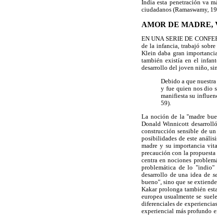
India esta penetración va m
ciudadanos (Ramaswamy, 1998
AMOR DE MADRE, 
EN UNA SERIE DE CONFEREN
de la infancia, trabajó sobr
Klein daba gran importancia 
también existía en el infan
desarrollo del joven niño, s
Debido a que nuestra 
y fue quien nos dio 
manifiesta su influen
59).
La noción de la "madre buen
Donald Winnicott desarrolló
construcción sensible de un
posibilidades de este anális
madre y su importancia vita
precaución con la propuesta d
centra en nociones problemá
problemática de lo "indio" 
desarrollo de una idea de
s
bueno", sino que se extiende a
Kakar prolonga también esta 
europea usualmente se suele
diferenciales de experiencia
experiencial más profundo ent