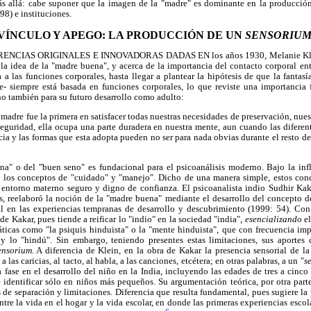
ás allá: cabe suponer que la imagen de la "madre" es dominante en la producción
) e instituciones.
VÍNCULO Y APEGO: LA PRODUCCIÓN DE UN
SENSORIU
CIAS ORIGINALES E INNOVADORAS DADAS EN los años 1930, Melanie Klein,
e la idea de la "madre buena", y acerca de la importancia del contacto corporal ent
a las funciones corporales, hasta llegar a plantear la hipótesis de que la fantasí
te- siempre está basada en funciones corporales, lo que reviste una importancia
ino también para su futuro desarrollo como adulto:
madre fue la primera en satisfacer todas nuestras necesidades de preservación, nues
seguridad, ella ocupa una parte duradera en nuestra mente, aun cuando las diferen
cia y las formas que esta adopta pueden no ser para nada obvias durante el resto de
a" o del "buen seno" es fundacional para el psicoanálisis moderno. Bajo la infl
 los conceptos de "cuidado" y "manejo". Dicho de una manera simple, estos con
 entorno materno seguro y digno de confianza. El psicoanalista indio Sudhir Kak
is, reelaboró la noción de la "madre buena" mediante el desarrollo del concepto de
l en las experiencias tempranas de desarrollo y descubrimiento (1999: 54). Con
e Kakar, pues tiende a reificar lo "indio" en la sociedad "india",
esencializando
e
ticas como "la psiquis hinduista" o la "mente hinduista", que con frecuencia im
y lo "hindú". Sin embargo, teniendo presentes estas limitaciones, sus aportes
ensorium
. A diferencia de Klein, en la obra de Kakar la presencia sensorial de l
 las caricias, al tacto, al habla, a las canciones, etcétera; en otras palabras, a un "
s
fase en el desarrollo del niño en la India, incluyendo las edades de tres a cinc
 identificar sólo en niños más pequeños. Su argumentación teórica, por otra part
s de separación y limitaciones. Diferencia que resulta fundamental, pues sugiere l
re la vida en el hogar y la vida escolar, en donde las primeras experiencias escolar