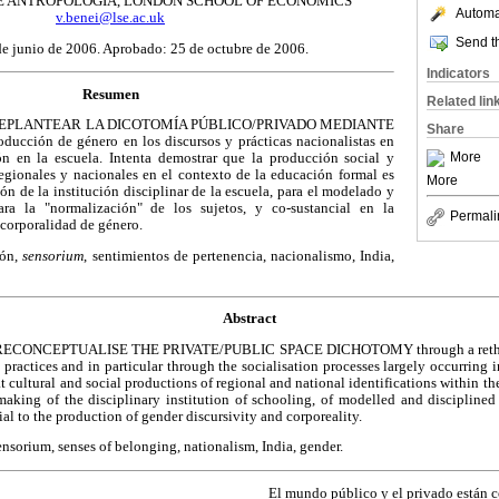
 ANTROPOLOGÍA, LONDON SCHOOL OF ECONOMICS
Automat
v.benei@lse.ac.uk
Send th
de junio de 2006. Aprobado: 25 de octubre de 2006.
Indicators
Resumen
Related lin
REPLANTEAR LA DICOTOMÍA PÚBLICO/PRIVADO MEDIANTE
Share
oducción de género en los discursos y prácticas nacionalistas en
More
ón en la escuela. Intenta demostrar que la producción social y
regionales y nacionales en el contexto de la educación formal es
More
ón de la institución disciplinar de la escuela, para el modelado y
ra la "normalización" de los sujetos, y co-sustancial en la
Permali
 corporalidad de género.
ión,
sensorium
, sentimientos de pertenencia, nacionalismo, India,
Abstract
ECONCEPTUALISE THE PRIVATE/PUBLIC SPACE DICHOTOMY through a rethink
 practices and in particular through the socialisation processes largely occurring i
t cultural and social productions of regional and national identifications within th
 making of the disciplinary institution of schooling, of modelled and disciplined
ial to the production of gender discursivity and corporeality.
ensorium, senses of belonging, nationalism, India, gender.
El mundo público y el privado están 