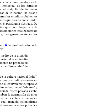
rece haber una paradoja en la
intelectual de los estudios
a reinscripción de las masas
icas de la nación, ha estado
ntras los estudios subalternos
ntos que esta ha constituido,
en el paradigma ilustrado. De
ías que contribuyeron a la
las nociones totalizadoras de
 y, más generalmente, en los
4
indio
, ha profundizado en la
era:
r medio de la división
 material es el ámbito
cidente ha probado su
 marcas "esenciales" de
e la cultura nacional India",
ba que los indios estarían en
de su equivalente europeo. A
planteada como el "adentro" y
derada esfera privada estaba
uraban la transmisión de unos
ndo real, estaban ocupados en
 cual, fuera del colonialismo
figuraron la esfera privada a