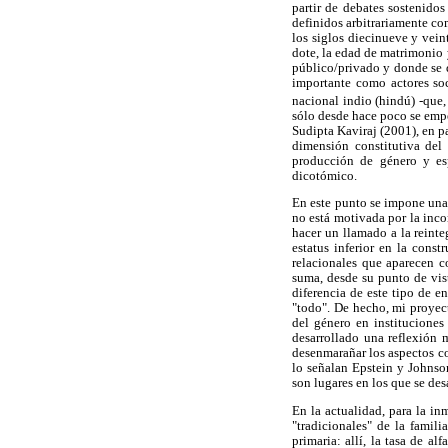
partir de debates sostenidos 
definidos arbitrariamente co
los siglos diecinueve y vein
dote, la edad de matrimonio 
público/privado y donde se 
importante como actores soc
nacional indio (hindú) -que,
sólo desde hace poco se empe
Sudipta Kaviraj (2001), en p
dimensión constitutiva del
producción de género y esp
dicotómico.
En este punto se impone una 
no está motivada por la inc
hacer un llamado a la reinte
estatus inferior en la cons
relacionales que aparecen c
suma, desde su punto de vis
diferencia de este tipo de 
"todo". De hecho, mi proyec
del género en instituciones
desarrollado una reflexión 
desenmarañar los aspectos co
lo señalan Epstein y Johnson
son lugares en los que se des
En la actualidad, para la i
"tradicionales" de la famil
primaria: allí, la tasa de a