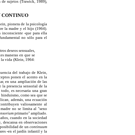
 de sujetos (Trawick, 1989),
M
CONTINUO
 pionera de la psicología
re la madre y el hijo (1964).
a inconsciente -que para ella
 fundamental no sólo para el
tros deseos sensuales,
tes maneras en que se
 la vida (Klein, 1964:
uencia del trabajo de Klein,
ceptos ponen el acento en la
ar, en una ampliación de las
 la presencia sensorial de la
 todo, es necesaria una gran
l hinduismo, como sea que se
plican, además, una ecuación
 contribuyen valiosamente al
a madre no se limita al "seno
ensorium
primario" ampliado.
o años, cuando en la sociedad
e, descansa en observaciones
a posibilidad de un
continuum
es -en el jardín infantil y la