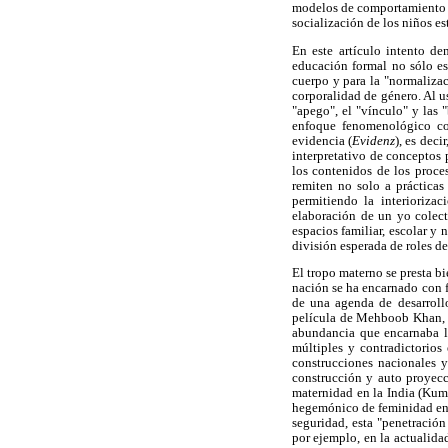
modelos de comportamiento lo
socialización de los niños e
En este artículo intento de
educación formal no sólo es 
cuerpo y para la "normalizac
corporalidad de género. Al u
"apego", el "vínculo" y las 
enfoque fenomenológico con
evidencia (
Evidenz
), es deci
interpretativo de conceptos 
los contenidos de los proc
remiten no solo a prácticas
permitiendo la interiorizac
elaboración de un yo colect
espacios familiar, escolar y 
división esperada de roles de
El tropo materno se presta bi
nación se ha encarnado con f
de una agenda de desarroll
película de Mehboob Khan
abundancia que encarnaba la
múltiples y contradictorios
construcciones nacionales y
construcción y auto proyec
maternidad en la India (Kum
hegemónico de feminidad en l
seguridad, esta "penetración
por ejemplo, en la actualida