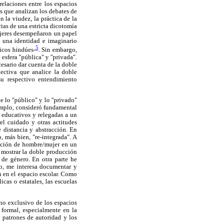
 relaciones entre los espacios
s que analizan los debates de
 la viudez, la práctica de la
ias de una estricta dicotomía
ujeres desempeñaron un papel
e una identidad e imaginario
5
icos hindúes-
. Sin embargo,
esfera "pública" y "privada".
esario dar cuenta de la doble
ectiva que analice la doble
su respectivo entendimiento
e lo "público" y lo "privado"
emplo, consideró fundamental
s educativos y relegadas a un
el cuidado y otras actitudes
 distancia y abstracción. En
 más bien, "re-integrada". A
ración de hombre/mujer en un
 mostrar la doble producción
 de género. En otra parte he
to, me interesa documentar y
n en el espacio escolar. Como
cas o estatales, las escuelas
no exclusivo de los espacios
 formal, especialmente en la
s patrones de autoridad y los