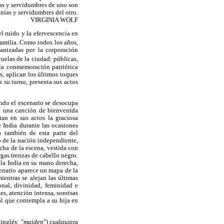
anías y servidumbres de uno son
ranías y servidumbres del otro
.
VIRGINIA WOLF
ido y la efervescencia en
 familia. Como todos los años,
ganizadas por la corporación
cuelas de la ciudad: públicas,
a la conmemoración patriótica
s, aplican los últimos toques
 su turno, presenta sus actos
ando el escenario se desocupa
on una canción de bienvenida
tan en sus actos la graciosa
e India durante las ocasiones
a también de esta parte del
o de la nación independiente,
cha de la escena, vestida con
gas trenzas de cabello negro.
 la India en su mano derecha,
cenario aparece un mapa de la
ientras se alejan las últimas
onal, divinidad, feminidad e
s, atención intensa, sonrisas
al que contempla a su hija en
inglés: "
maiden
") cualquiera