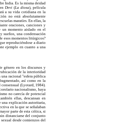
dre India. Es la misma deidad
 en
Devi
(
La diosa
), película
rá a su vida cotidiana en la
ción no está absolutamente
escuelas maratíes. En ellas, la
iante oraciones, canciones y
ue un momento aislado en el
s y sueños, una condensación
 de esos momentos litúrgicos?
gue reproduciéndose a diario
este ejemplo en cuanto a una
de género en los discursos y
eubicación de la interioridad
n una racional "esfera pública
fragmentado, así como en la
d consensual (Lyotard, 1984).
 corolario nacionalismo, haya
ismo no carecía de potencial
 también ellas, descansan en
e una explicación autoritaria,
ectiva en la que se señalaban
yor parte de esta crítica, si
sin distanciarse del conjunto
o sexual desde comienzos del