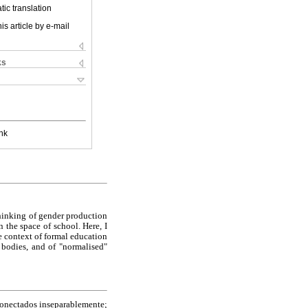
ic translation
is article by e-mail
ks
nk
ing of gender production
n the space of school. Here, I
e context of formal education
 bodies, and of "normalised"
conectados inseparablemente;