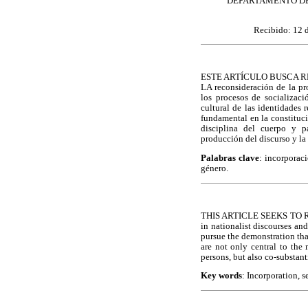
DEPARTAMENTO DE
Recibido: 12 
ESTE ARTÍCULO BUSCA 
LA reconsideración de la pr
los procesos de socializaci
cultural de las identidades 
fundamental en la constituci
disciplina del cuerpo y pa
producción del discurso y la
Palabras clave
: incorporac
género.
THIS ARTICLE SEEKS TO R
in nationalist discourses and
pursue the demonstration tha
are not only central to the
persons, but also co-substant
Key words
: Incorporation, s