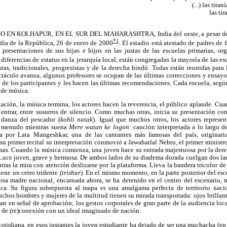
(...) las tir
las ti
N KOLHAPUR, EN EL SUR DEL MAHARASHTRA, India del oeste, a pesar del ru
*
1
 día de la República, 26 de enero de 2000
. El estadio está atestado de padres de
 presentaciones de sus hijas e hijos en las justas de las escuelas primarias, or
 diferencias de estatus en la jerarquía local, están congregadas la mayoría de las es
istas, tradicionales, progresistas y de la derecha hindú. Todas están reunidas par
táculo avanza, algunos profesores se ocupan de las últimas correcciones y ensayo
s de los participantes y les hacen las últimas recomendaciones. Cada escuela, según
 de música.
ación, la música termina, los actores hacen la reverencia, el público aplaude. Cu
a entrar, entre susurros de silencio. Como muchas otras, inicia su presentación c
 danza del pescador (
kohli natak
). Igual que muchos otros, los actores represen
a menudo mientras suena
Mere watan ke logon
: canción interpretada a lo largo d
ada por Lata Mangeshkar, una de las cantantes más famosas del país, originari
su primer recital su interpretación conmovió a Jawaharlal Nehru, el primer ministr
imas. Cuando la música comienza, una joven hace su entrada majestuosa por la dere
 Luce joven, grave y hermosa. De ambos lados de su diadema dorada cuelgan dos lar
as la mira con atención deslizarse por la plataforma. Lleva la bandera tricolor de
iene un cetro tridente (
trishur
). En el mismo momento, en la parte posterior del es
iosa madre nacional, encarnada ahora, se ha detenido en el centro del escenario, m
ica. Su figura sobrepuesta al mapa es una amalgama perfecta de territorio naci
chos hombres y mujeres de la multitud tienen su mirada transportada: ojos brillante
ean en señal de aprobación; los gestos corporales de gran parte de la audiencia loc
o de (re)conexión con un ideal imaginado de nación.
cotidiana, en esos instantes la joven estudiante ha dejado de ser una muchacha (en 