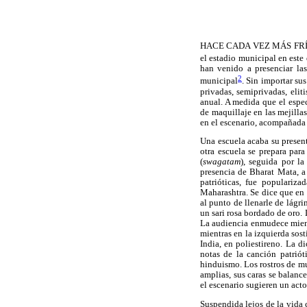
HACE CADA VEZ MÁS FRÍO E
el estadio municipal en este
han venido a presenciar las
2
municipal
. Sin importar sus
privadas, semiprivadas, elit
anual. A medida que el espec
de maquillaje en las mejilla
en el escenario, acompañada
Una escuela acaba su present
otra escuela se prepara par
(
swagatam
), seguida por la
presencia de Bharat Mata, 
patrióticas, fue populariz
Maharashtra. Se dice que en 
al punto de llenarle de lágr
un sari rosa bordado de oro.
La audiencia enmudece mientr
mientras en la izquierda sost
India, en poliestireno. La d
notas de la canción patriót
hinduismo. Los rostros de mu
amplias, sus caras se balanc
el escenario sugieren un act
Suspendida lejos de la vida 