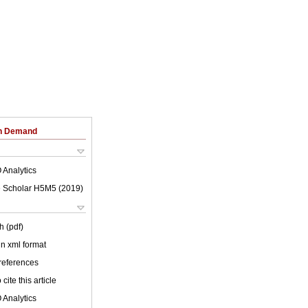
on Demand
 Analytics
 Scholar H5M5 (
2019
)
h (pdf)
 in xml format
 references
cite this article
 Analytics