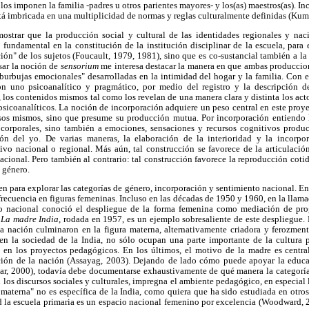
s imponen la familia -padres u otros parientes mayores- y los(as) maestros(as). In
stá imbricada en una multiplicidad de normas y reglas culturalmente definidas (Kum
mostrar que la producción social y cultural de las identidades regionales y nac
fundamental en la constitución de la institución disciplinar de la escuela, para
ión" de los sujetos (Foucault, 1979, 1981), sino que es co-sustancial también a la
sar la noción de
sensorium
me interesa destacar la manera en que ambas produccion
"burbujas emocionales" desarrolladas en la intimidad del hogar y la familia. Con est
 uno psicoanalítico y pragmático, por medio del registro y la descripción d
r, los contenidos mismos tal como los revelan de una manera clara y distinta los acto
psicoanalíticos. La noción de incorporación adquiere un peso central en este proy
esos mismos, sino que presume su producción mutua. Por incorporación entiendo
 corporales, sino también a emociones, sensaciones y recursos cognitivos produc
ión del yo. De varias maneras, la elaboración de la interioridad y la incorpo
ivo nacional o regional. Más aún, tal construcción se favorece de la articulación
nacional. Pero también al contrario: tal construcción favorece la reproducción coti
 género.
en para explorar las categorías de género, incorporación y sentimiento nacional. En
recuencia en figuras femeninas. Incluso en las décadas de 1950 y 1960, en la llam
o nacional conoció el despliegue de la forma femenina como mediación de progr
,
La madre India
, rodada en 1957, es un ejemplo sobresaliente de este despliegue.
 nación culminaron en la figura materna, alternativamente criadora y ferozmente
 en la sociedad de la India, no sólo ocupan una parte importante de la cultura p
 en los proyectos pedagógicos. En los últimos, el motivo de la madre es centra
ción de la nación (Assayag, 2003). Dejando de lado cómo puede apoyar la educac
ar, 2000), todavía debe documentarse exhaustivamente de qué manera la categor
os discursos sociales y culturales, impregna el ambiente pedagógico, en especial 
 materna" no es específica de la India, como quiera que ha sido estudiada en otro
d la escuela primaria es un espacio nacional femenino por excelencia (Woodward, 