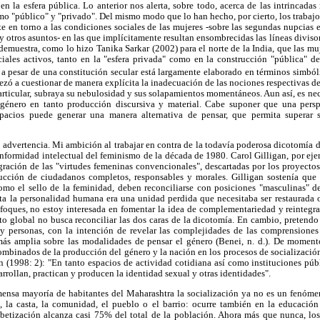
en la esfera pública. Lo anterior nos alerta, sobre todo, acerca de las intrincadas
mo "público" y "privado". Del mismo modo que lo han hecho, por cierto, los trabajo
te en torno a las condiciones sociales de las mujeres -sobre las segundas nupcias en
y otros asuntos- en las que implícitamente resultan ensombrecidas las líneas divisor
demuestra, como lo hizo Tanika Sarkar (2002) para el norte de la India, que las m
iales activos, tanto en la "esfera privada" como en la construcción "pública" d
 a pesar de una constitución secular está largamente elaborado en términos simból
zó a cuestionar de manera explícita la inadecuación de las nociones respectivas de 
articular, subraya su nebulosidad y sus solapamientos momentáneos. Aun así, es nec
 género en tanto producción discursiva y material. Cabe suponer que una persp
acios puede generar una manera alternativa de pensar, que permita superar 
advertencia. Mi ambición al trabajar en contra de la todavía poderosa dicotomía d
onformidad intelectual del feminismo de la década de 1980. Carol Gilligan, por ej
gración de las "virtudes femeninas convencionales", descartadas por los proyecto
trucción de ciudadanos completos, responsables y morales. Gilligan sostenía que 
omo el sello de la feminidad, deben reconciliarse con posiciones "masculinas" de
ta la personalidad humana era una unidad perdida que necesitaba ser restaurada o,
enfoques, no estoy interesada en fomentar la idea de complementariedad y reinteg
to global no busca reconciliar las dos caras de la dicotomía. En cambio, pretendo
 y personas, con la intención de revelar las complejidades de las comprensiones
más amplia sobre las modalidades de pensar el género (Benei, n. d.). De momen
mbinados de la producción del género y la nación en los procesos de socializació
 (1998: 2): "En tanto espacios de actividad cotidiana así como instituciones públi
arrollan, practican y producen la identidad sexual y otras identidades".
nmensa mayoría de habitantes del Maharashtra la socialización ya no es un fenóme
ia, la casta, la comunidad, el pueblo o el barrio: ocurre también en la educación
lfabetización alcanza casi 75% del total de la población. Ahora más que nunca, lo