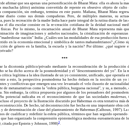
e afirmar que sea apenas una personificación de Bharat Mata: ella es ahora la ma
la muchacha (
ditto
) anónima convertida de repente en obsesivo objeto de culto
La comparación, sin embargo, termina en este punto. Mañana, Bharat Mata regresa
orme diario como sus demás compañeras. Pero, de múltiples maneras, su actua
, pues la recreación de la madre India hace parte integral de la rutina diaria de las 
za el día escolar consiste en la re-creación cotidiana de la deidad nacional med
y físicas. Por lo mismo, la encarnación anual de Bharat Mata representa más q
ulminación de imaginaciones y anhelos nacionales, la cristalización de esperanza
a "madrediosa- nación" India. ¿Cuáles son las modalidades de esa producción fuera
sentido en la economía emocional y simbólica de tantos maharashtrianos? ¿Cómo si
ción de género en la familia, la escuela y la nación? Por último: ¿qué sugiere 
privado?
***
ear la dicotomía público/privado mediante la reconsideración de la producción 
ho se ha dicho acerca de la posmodernidad y el "descentramiento del yo". En la r
a crítica legítima a la idea ilustrada de un yo consistente, unificado, que operaría e
ente a esto, la perspectiva posmoderna ha hecho énfasis en la noción de un yo 
ntes y conflictivas que emergen una vez levantado el velo ilusorio de racionalida
te de metanarrativas como la "esfera pública, burguesa racional", y su, a menudo,
a. Sin embargo, la crítica propuesta por algunos de los pensadores del posmodern
. Su potencial radicaba en el reconocimiento de que las sociedades
modernas
,
ncluso el proyecto de la Ilustración discutido por Habermas es otra tentativa más d
 deconstrucción. De hecho, tal deconstrucción fue hecha en una importante obra col
tas y de determinación de clase del planteamiento de Habermas (Calhoun, 1997). La ma
nos de cualificar y redefinir la esfera pública, términos que han seguido operando 
s que han organizado la comprensión epistemológica moderna euroamericana de l
3
, citada por Epstein y Johnson, 1998)
.