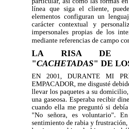
particular, así como las formas e
línea que siga el cliente, pued
elementos configuran un lengua
carácter contextual y personali
impersonales propias de los inte
mediante referencias de campo co
LA RISA DE LO
"
CACHETADAS
" DE LO
EN 2001, DURANTE MI P
EMPACADOR, me disgusté debido a
llevar los paquetes a su domicilio
una gaseosa. Esperaba recibir di
cuando ella me preguntó si debía
"No señora, es voluntario". 
sentimiento de rabia y frustración,