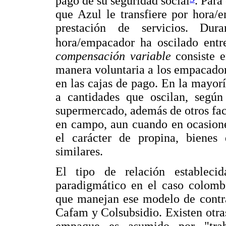
pago de su seguridad social
. Para
que Azul le transfiere por hora/
prestación de servicios. Dur
hora/empacador ha oscilado entr
compensación variable
consiste 
manera voluntaria a los empacadore
en las cajas de pago. En la mayorí
a cantidades que oscilan, según 
supermercado, además de otros fact
en campo, aun cuando en ocasione
el carácter de propina, biene
similares.
El tipo de relación establec
paradigmático en el caso colomb
que manejan ese modelo de contra
Cafam y Colsubsidio. Existen otr
empaque es asumido por "traba