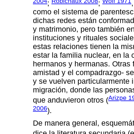
2004
Robichaux 2008
Wolf 1971
;
;
como el sistema de parentes
dichas redes están conformad
y matrimonio, pero también en
instituciones y rituales soci
estas relaciones tienen la mis
estar la familia nuclear, en la
hermanos y hermanas. Otras f
amistad y el compadrazgo- se
y se vuelven particularmente 
migración, donde las personas 
Arizpe 1
que anduvieron otros (
2006
).
De manera general, esquemát
dice la literatura secundaria 