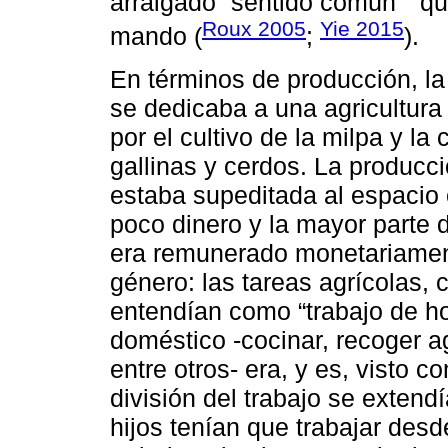
arraigado “sentido común”
qu
Roux 2005
Yie 2015
mando (
;
).
En términos de producción, la
se dedicaba a una agricultura
por el cultivo de la milpa y l
gallinas y cerdos. La producc
estaba supeditada al espacio 
poco dinero y la mayor parte d
era remunerado monetariament
género: las tareas agrícolas,
entendían como “trabajo de ho
doméstico -cocinar, recoger agu
entre otros- era, y es, visto 
división del trabajo se exten
hijos tenían que trabajar des