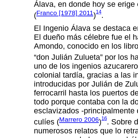
Álava, en donde hoy se erige
14
Franco [1978] 2011
(
)
.
El Ingenio Álava se destaca e
El dueño más célebre fue el 
Amondo, conocido en los libr
“don Julián Zulueta” por los h
uno de los ingenios azucarer
colonial tardía, gracias a las
introducidas por Julián de Zul
ferrocarril hasta los puertos
todo porque contaba con la d
esclavizados -principalmente 
16
Marrero 2006
culíes (
)
. Sobre d
numerosos relatos que lo retr