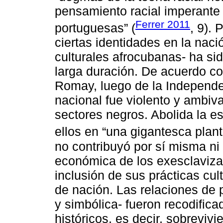
pensamiento racial imperante 
Ferrer 2011
portuguesas” (
, 9). 
ciertas identidades en la naci
culturales afrocubanas- ha sid
larga duración. De acuerdo co
Romay, luego de la Independe
nacional fue violento y ambiv
sectores negros. Abolida la esc
ellos en “una gigantesca plant
no contribuyó por sí misma ni
económica de los exesclavizad
inclusión de sus prácticas cu
de nación. Las relaciones de 
y simbólica- fueron recodific
históricos, es decir, sobreviv