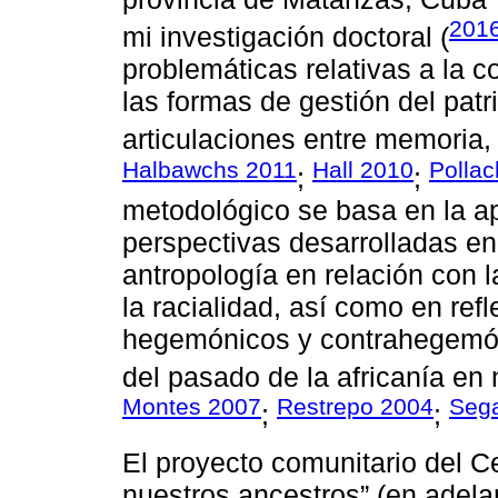
201
mi investigación doctoral (
problemáticas relativas a la c
las formas de gestión del patr
articulaciones entre memoria, 
Halbawchs 2011
Hall 2010
Pollac
;
;
metodológico se basa en la apl
perspectivas desarrolladas en
antropología en relación con la
la racialidad, así como en ref
hegemónicos y contrahegemón
del pasado de la africanía en 
Montes 2007
Restrepo 2004
Seg
;
;
El proyecto comunitario del Ce
nuestros ancestros” (en adel