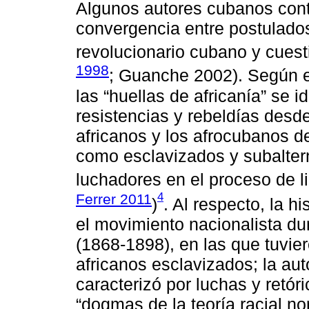
Algunos autores cubanos co
convergencia entre postulados
revolucionario cubano y cuesti
1998
; Guanche 2002). Según es
las “huellas de africanía” se i
resistencias y rebeldías desde
africanos y los afrocubanos d
como esclavizados y subalter
luchadores en el proceso de l
4
Ferrer 2011
)
. Al respecto, la h
el movimiento nacionalista du
(1868-1898), en las que tuvie
africanos esclavizados; la au
caracterizó por luchas y retór
“dogmas de la teoría racial nor