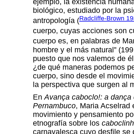
ejemplo, la existencia humana
biológico, estudiado por la psi
Radcliffe-Brown 1
antropología (
cuerpo, cuyas acciones son cu
cuerpo es, en palabras de Ma
hombre y el más natural” (199
puesto que nos valemos de él 
¿de qué maneras podemos pens
cuerpo, sino desde el movimie
la perspectiva que surgen al
En
Avança caboclo!: a dança 
Pernambuco
, Maria Acselrad 
movimiento y pensamiento por
etnografía sobre los
caboclin
carnavalesca cuyo desfile se d