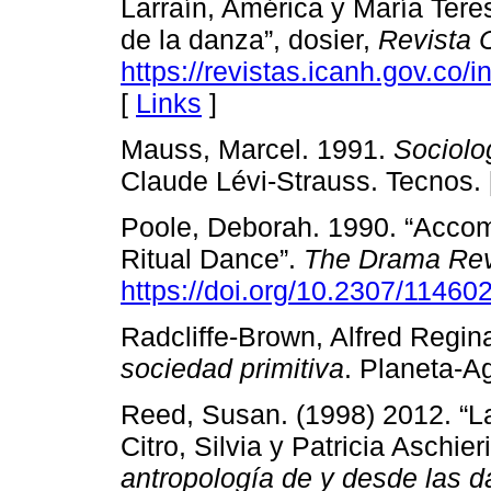
Larraín, América y María Tere
de la danza”, dosier,
Revista 
https://revistas.icanh.gov.co/
[
Links
]
Mauss, Marcel. 1991.
Sociolo
Claude Lévi-Strauss. Tecnos.
Poole, Deborah. 1990. “Acco
Ritual Dance”.
The Drama Re
https://doi.org/10.2307/11460
Radcliffe-Brown, Alfred Regin
sociedad primitiva
. Planeta-Ag
Reed, Susan. (1998) 2012. “La 
Citro, Silvia y Patricia Aschier
antropología de y desde las 