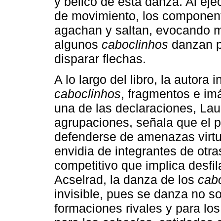
y bélico de esta danza. Al eje
de movimiento, los component
agachan y saltan, evocando 
algunos
caboclinhos
danzan po
disparar flechas.
A lo largo del libro, la autora
caboclinhos
, fragmentos e im
una de las declaraciones, Lau
agrupaciones, señala que el 
defenderse de amenazas virtua
envidia de integrantes de otra
competitivo que implica desfil
Acselrad, la danza de los
cab
invisible, pues se danza no so
formaciones rivales y para los