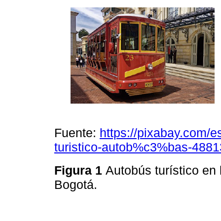
Fuente:
https://pixabay.com/
turistico-autob%c3%bas-4881
Figura 1
Autobús turístico en 
Bogotá.