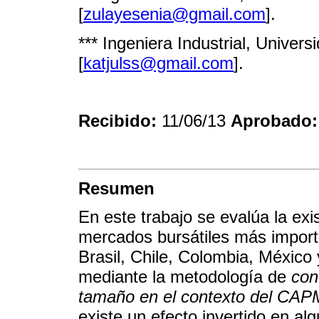
[
zulayesenia@gmail.com
].
*** Ingeniera Industrial, Univer
[
katjulss@gmail.com
].
Recibido:
11/06/13
Aprobado
Resumen
En este trabajo se evalúa la exi
mercados bursátiles más import
Brasil, Chile, Colombia, México
mediante la metodología de
con
tamaño en el contexto del CAP
existe un efecto invertido en a