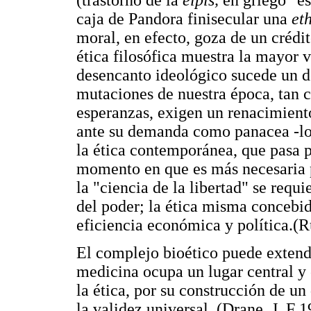
(trastorno de la
elpís,
en griego "e
caja de Pandora finisecular una
et
moral, en efecto, goza de un crédi
ética filosófica muestra la mayor v
desencanto ideológico sucede un de
mutaciones de nuestra época, tan
esperanzas, exigen un renacimiento
ante su demanda como panacea -lo 
la ética contemporánea, que pasa p
momento en que es más necesaria 
la "ciencia de la libertad" se re
del poder; la ética misma concebid
eficiencia económica y política.(Ru
El complejo bioético puede extende
medicina ocupa un lugar central y 
la ética, por su construcción de un
la validez universal. (Drane, J. F 1