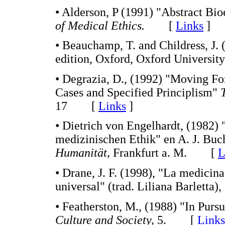
• Alderson, P (1991) "Abstract B
of Medical Ethics.
[
Links
]
• Beauchamp, T. and Childress, J.
edition, Oxford, Oxford Univers
• Degrazia, D., (1992) "Moving Fo
Cases and Specified Principlism"
17 [
Links
]
• Dietrich von Engelhardt, (1982)
medizinischen Ethik" en A. J. Buch
Humanität,
Frankfurt a. M. [
L
• Drane, J. F. (1998), "La medicina
universal" (trad. Liliana Barlett
• Featherston, M., (1988) "In Purs
Culture and Society,
5. [
Links