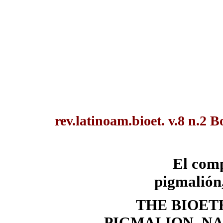
rev.latinoam.bioet. v.8 n.2 B
El comp
pigmalión
THE BIOET
PIGMALION, N