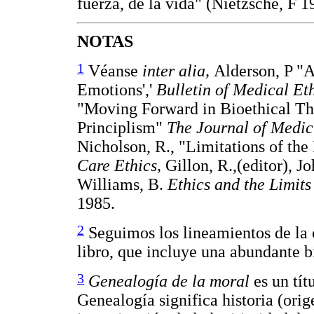
fuerza, de la vida" (Nietzsche, F 1
NOTAS
1
Véanse
inter alia,
Alderson, P "
Emotions','
Bulletin of Medical Et
"Moving Forward in Bioethical The
Principlism"
The Journal of Medic
Nicholson, R., "Limitations of the
Care Ethics,
Gillon, R.,(editor), 
Williams, B.
Ethics and the Limits
1985.
2
Seguimos los lineamientos de la c
libro, que incluye una abundante b
3
Genealogía de la moral
es un tít
Genealogía significa historia (orig