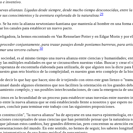
o e inventivo.
evas alianzas. Ligadas desde siempre, desde mucho tiempo desconocidas, entre la h
29
de sus conocimientos y la aventura explorada de la naturaleza.
ro. Se ha roto la alianza newtoniano-kantiana que mantenía al hombre en una forma
 los canales para establecer un nuevo pacto.
eligadora, la hemos encontrado en Van Rensselaer Potter y en Edgar Morin y por ell
proceder conjuntamente, para trazar pasajes donde poníamos barreras, para arti
30
rmar una tercera cultura.
 sociedad, es al mismo tiempo una nueva alianza entre ciencias y humanidades; ent
y las múltiples realidades en que se circunscriben nuestras vidas. Buscar y crear el t
esperanza de encontrarla elaborada para utilizarla, de que alguien nos la dicte para 
nuestro gran reto bioético de la complejidad; es nuestro gran reto complejo de la bio
de decir lo que hay que hacer, sino de ir tejiendo con otros este gran lienzo o "tra
rminaré dando algunos elementos que nos faciliten la orientación en los grandes deba
nsamiento
complejo,
y sus posibles inter.fecundaciones, de cara la emergencia de u
ucirnos en la fecundidad de un proceso para establecer unas travesías entre nuestro in
cio entre la nueva alianza que se está estableciendo frente a nosotros y que espero n
ues, concluir para terminar este trabajo con las siguientes proposiciones.
en construcción", "la nueva alianza" ha de apoyarse en una nueva epistemología, en
aciones conceptuales de unas ciencias que han permitido pensar que la naturaleza no
ue jalonan estos cambios, hay grandes diferencias, pero concentran su atención e
epresentaciones del mundo. En este sentido, no hemos de seguir, los saberes longitud
es interpretativas de una forma residual de pensamiento.