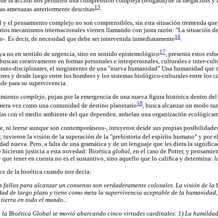
 de la acción nos permiten una comprensión compleja (religada) de la megacrisis y 
15
las amenazas anteriormente descritas
.
bal y el pensamiento complejo no son comprensibles, sin esta situación tremenda qu
rios mecanismos internacionales vienen llamando con justa razón: "La situación de
16
o-. Es decir, de necesidad que debe ser intervenida inmediatamente
.
17
ya no en sentido de urgencia, sino en sentido epistemológico
, presenta estos esf
uscan creativamente en formas personales e interpersonales, culturales e inter-cultu
 y trans-disciplinares, el surgimiento de una "nueva humanidad" Una humanidad que 
bres y desde luego entre los hombres y los sistemas biológico-culturales entre los 
de para su supervivencia.
samiento
complejo,
pujan por la emergencia de una nueva figura histórica dentro de
18
imera vez como una comunidad de destino planetario
, busca alcanzar un modo raz
as con el medio ambiente del que dependen, anhelan una organización ecológicam
se, ni leerse aunque son contemporáneos-, intuyeron desde sus propias posibilidades
; tuvieron la visión de la superación de la "prehistoria del espíritu humano" y por 
d nueva. Pero, a falta de una gramática y de un lenguaje que les diera la signific
 hicieran justicia a esta novedad: Bioética
global,
en el caso de Potter, y pensamie
que tener en cuenta no es el sustantivo, sino aquello que lo califica y determina:
l
ce de la bioética cuando nos decía:
las fallas para alcanzar un consenso son verdaderamente colosales. La visión de la
idad de largo plazo y tiene como meta la supervivencia aceptable de la humanidad
tierra en todo el mundo...
e la Bioética Global se movió abarcando cinco virtudes cardinales: 1) La humildad