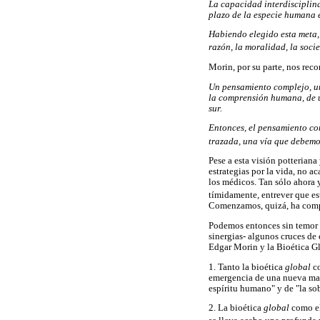
La capacidad interdisciplina
plazo de la especie humana 
Habiendo elegido esta meta, 
razón, la moralidad, la socie
Morin, por su parte, nos rec
Un pensamiento complejo, un p
la comprensión humana, de un
sur.
Entonces, el pensamiento com
trazada, una vía que debemos 
Pese a esta visión potteriana
estrategias por la vida, no
los médicos. Tan sólo ahora 
tímidamente, entrever que est
Comenzamos, quizá, ha compr
Podemos entonces sin temor a
sinergias- algunos cruces d
Edgar Morin y la Bioética Gl
1. Tanto la bioética
global
c
emergencia de una nueva maner
espíritu humano" y de "la so
2. La bioética
global
como e