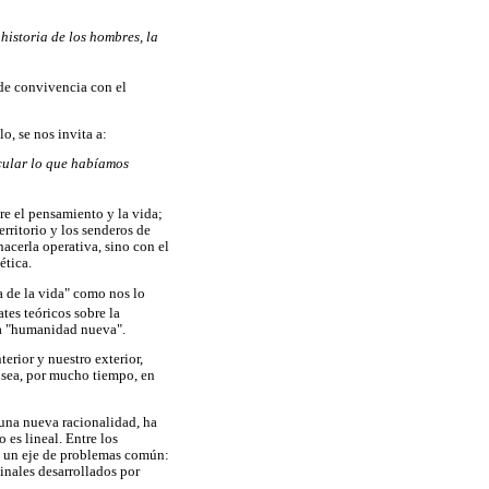
istoria de los hombres, la
 de convivencia con el
o, se nos invita a:
cular lo que habíamos
re el pensamiento y la vida;
erritorio y los senderos de
hacerla operativa, sino con el
ética.
ma de la vida" como nos lo
tes teóricos sobre la
na "humanidad nueva".
terior y nuestro exterior,
o sea, por mucho tiempo, en
 una nueva racionalidad, ha
 es lineal. Entre los
n un eje de problemas común:
inales desarrollados por