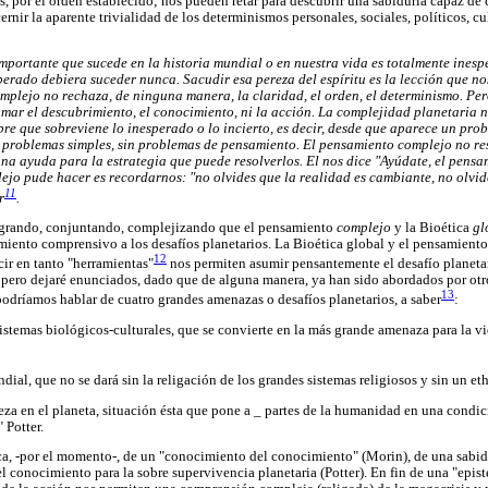
s, por el orden establecido; nos pueden retar para descubrir una sabiduría capaz d
ernir la aparente trivialidad de los determinismos personales, sociales, políticos, cu
mportante que sucede en la historia mundial o en nuestra vida es totalmente ine
erado debiera suceder nunca. Sacudir esa pereza del espíritu es la lección que no
plejo no rechaza, de ninguna manera, la claridad, el orden, el determinismo. Pero,
ar el descubrimiento, el conocimiento, ni la acción. La complejidad planetaria ne
pre que sobreviene lo inesperado o lo incierto, es decir, desde que aparece un pro
 problemas simples, sin problemas de pensamiento. El pensamiento complejo no res
na ayuda para la estrategia que puede resolverlos. El nos dice "Ayúdate, el pens
ejo pude hacer es recordarnos: "no olvides que la realidad es cambiante, no olvid
11
r
.
egrando, conjuntando, complejizando que el pensamiento
complejo
y la Bioética
gl
miento comprensivo a los desafíos planetarios. La Bioética global y el pensamient
12
cir en tanto "herramientas"
nos permiten asumir pensantemente el desafío planetar
 pero dejaré enunciados, dado que de alguna manera, ya han sido abordados por otro
13
podríamos hablar de cuatro grandes amenazas o desafíos planetarios, a saber
:
istemas biológicos-culturales, que se convierte en la más grande amenaza para la vid
ial, que no se dará sin la religación de los grandes sistemas religiosos y sin un e
reza en el planeta, situación ésta que pone a _ partes de la humanidad en una condi
 Potter.
a, -por el momento-, de un "conocimiento del conocimiento" (Morin), de una sabidu
 conocimiento para la sobre supervivencia planetaria (Potter). En fin de una "epi