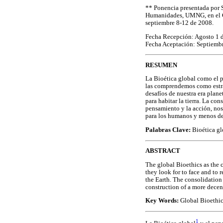
** Ponencia presentada por S
Humanidades, UMNG, en el C
septiembre 8-12 de 2008.
Fecha Recepción: Agosto 1 
Fecha Aceptación: Septiemb
RESUMEN
La Bioética global como el 
las comprendemos como estra
desafíos de nuestra era plane
para habitar la tierra. La co
pensamiento y la acción, no
para los humanos y menos de
Palabras Clave:
Bioética g
ABSTRACT
The global Bioethics as the 
they look for to face and to 
the Earth. The consolidation
construction of a more decen
Key Words:
Global Bioethic
1