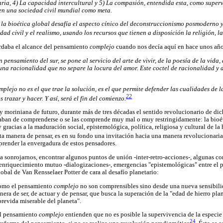
ria, 4) La capacidad intercultural y 5) La compasión, entendida esta, como super
en una sociedad civil mundial como meta.
la bioética global desafía el aspecto cínico del deconstruccionismo posmoderno y 
dad civil y el realismo, usando los recursos que tienen a disposición la religión, la 
ordaba el alcance del pensamiento
complejo
cuando nos decía aquí en hace unos año
ensamiento del sur, se pone al servicio del arte de vivir, de la poesía de la vida, 
a racionalidad que no separe la locura del amor. Este coctel de racionalidad y d
plejo no es el que trae la solución, es el que permite defender las cualidades de la
22
trazar y hacer. Y así, será el fin del comienzo.
 y moriniana de futuro, durante más de tres décadas el sentido revolucionario de dic
 acaban de comprenderse o se las comprende muy mal o muy restringidamente: la bio
y gracias a la maduración social, epistemológica, política, religiosa y cultural de
a manera de pensar, es en su fondo una invitación hacia una manera revolucionaria d
ender la envergadura de estos pensadores.
 sonrojarnos, encontrar algunos puntos de unión -inter-retro-acciones-, algunas c
e enriquecimiento mutuo -dialogizaciones-, emergencias "epistemológicas" entre el
obal de Van Rensselaer Potter de cara al desafío planetario:
omo el pensamiento
complejo
no son comprensibles sino desde una nueva sensibilida
a de ser, de actuar y de pensar, que busca la superación de la "edad de hierro plane
brevida miserable del planeta".
l pensamiento
complejo
entienden que no es posible la supervivencia de la especie
24