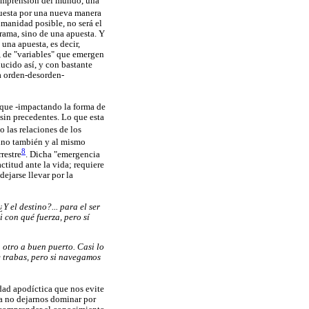
comprensión del mundo, una
puesta por una nueva manera
umanidad posible, no será el
rama, sino de una apuesta. Y
una apuesta, es decir,
, de "variables" que emergen
ucido así, y con bastante
ca orden-desorden-
 que -impactando la forma de
sin precedentes. Lo que esta
lo las relaciones de los
sino también y al mismo
8
restre
. Dicha "emergencia
ctitud ante la vida; requiere
ejarse llevar por la
 el destino?... para el ser
i con qué fuerza, pero sí
a
otro a buen puerto. Casi lo
e trabas, pero si navegamos
dad apodíctica que nos evite
ra no dejarnos dominar por