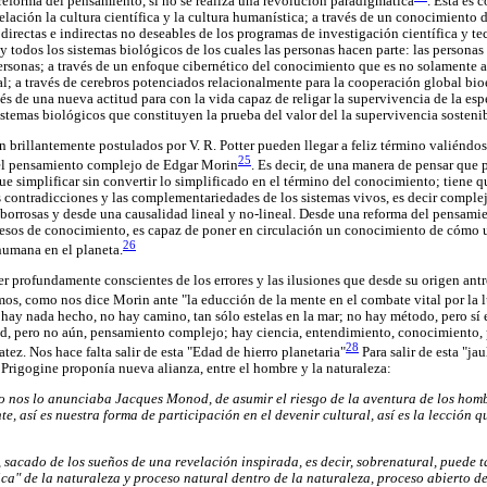
reforma del pensamiento, si no se realiza una revolución paradigmática
. Ésta es 
relación la cultura científica y la cultura humanística; a través de un conocimiento
directas e indirectas no deseables de los programas de investigación científica y te
 y todos los sistemas biológicos de los cuales las personas hacen parte: las personas
ersonas; a través de un enfoque cibernético del conocimiento que es no solamente a
ural; a través de cerebros potenciados relacionalmente para la cooperación global bi
avés de una nueva actitud para con la vida capaz de religar la supervivencia de la e
stemas biológicos que constituyen la prueba del valor del la supervivencia sostenib
an brillantemente postulados por V. R. Potter pueden llegar a feliz término valiéndose
25
del pensamiento complejo de Edgar Morin
. Es decir, de una manera de pensar que 
 que simplificar sin convertir lo simplificado en el término del conocimiento; tiene 
as contradicciones y las complementariedades de los sistemas vivos, es decir complej
borrosas y desde una causalidad lineal y no-lineal. Desde una reforma del pensami
esos de conocimiento, es capaz de poner en circulación un conocimiento de cómo u
26
humana en el planeta.
ser profundamente conscientes de los errores y las ilusiones que desde su origen an
s, como nos dice Morin ante "la educción de la mente en el combate vital por la 
hay nada hecho, no hay camino, tan sólo estelas en la mar; no hay método, pero sí 
d, pero no aún, pensamiento complejo; hay ciencia, entendimiento, conocimiento, 
28
tez. Nos hace falta salir de esta "Edad de hierro planetaria"
Para salir de esta "ja
 Prigogine proponía nueva alianza, entre el hombre y la naturaleza:
 nos lo anunciaba Jacques Monod, de asumir el riesgo de la aventura de los homb
e, así es nuestra forma de participación en el devenir cultural, así es la lección q
, sacado de los sueños de una revelación inspirada, es decir, sobrenatural, puede 
a" de la naturaleza y proceso natural dentro de la naturaleza, proceso abierto d