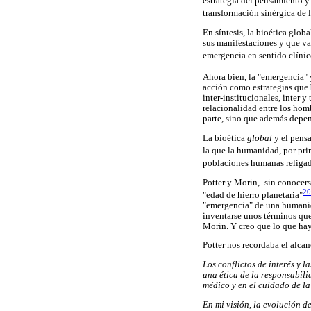
estrategia del pensamiento y
transformación sinérgica de 
En síntesis, la bioética glo
sus manifestaciones y que va
emergencia en sentido clínic
Ahora bien, la "emergencia" 
acción como estrategias que b
inter-institucionales, inter
relacionalidad entre los hom
parte, sino que además depen
La bioética
global
y el pen
la que la humanidad, por pr
poblaciones humanas religad
Potter y Morin, -sin conocer
20
"edad de hierro planetaria"
"emergencia" de una humanida
inventarse unos términos que
Morin. Y creo que lo que hay 
Potter nos recordaba el alcan
Los conflictos de interés y 
una ética de la responsabil
médico y en el cuidado de la 
En mi visión, la evolución d