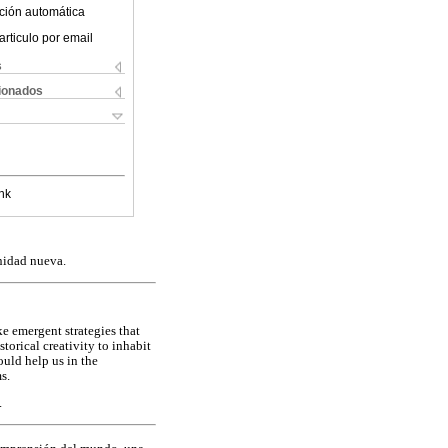
ción automática
articulo por email
s
cionados
nk
nidad nueva.
e emergent strategies that
torical creativity to inhabit
ould help us in the
s.
.