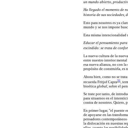
un mundo abierto, productiv
Ha llegado el momento de nu
historia de sus sociedades, 
Esto para nosotros es ya cla
mundo y se nos impone buscar
Esta misma intencionalidad r
Educar el pensamiento para 
escindido: se trata de confo
La nueva cultura de la nueva
entre nuestro interior mental 
esa nueva alianza, no con la 
propósito de construirla, es 
Ahora bien, como no se trata 
31
recuerda Fritjof Capra
, te
bioética
global,
sobre el pe
Se trate por tanto, de introd
para situarnos en el intersti
contra de nosotros. Quiero, p
En primer lugar, "el puente 
de apoyarse en las transform
pensadores contemporáneos q
la dislocación en nuestras r
ellos, cuanto las posibilidad