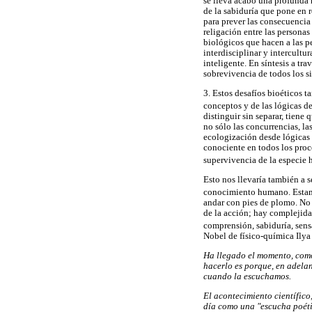
se lleva acabo una profunda 
de la sabiduría que pone en 
para prever las consecuencia 
religación entre las personas
biológicos que hacen a las p
interdisciplinar y intercult
inteligente. En síntesis a tr
sobrevivencia de todos los si
3. Estos desafíos bioéticos t
conceptos y de las lógicas 
distinguir sin separar, tiene
no sólo las concurrencias, l
ecologización desde lógicas 
conociente en todos los proc
supervivencia de la especie 
Esto nos llevaría también a 
conocimiento humano. Estamo
andar con pies de plomo. No 
de la acción; hay complejida
comprensión, sabiduría, sensa
Nobel de físico-química Ilya
Ha llegado el momento, como
hacerlo es porque, en adelant
cuando la escuchamos.
El acontecimiento científico
día como una "escucha poétic