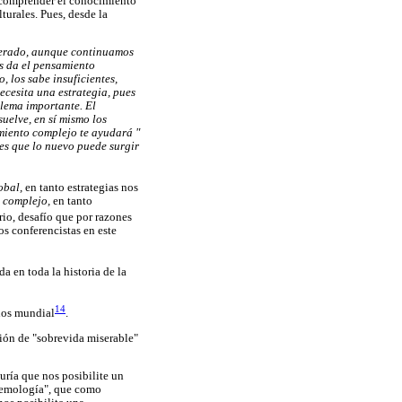
e comprender el conocimiento
lturales. Pues, desde la
sperado, aunque continuamos
s da el pensamiento
 los sabe insuficientes,
cesita una estrategia, pues
blema importante. El
uelve, en sí mismo los
amiento complejo te ayudará "
es que lo nuevo puede surgir
obal,
en tanto estrategias nos
o
complejo,
en tanto
io, desafío que por razones
s conferencistas en este
a en toda la historia de la
14
thos mundial
.
ción de "sobrevida miserable"
ría que nos posibilite un
stemología", que como