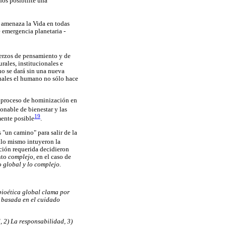
nos posibilite una
e amenaza la Vida en todas
 emergencia planetaria -
uerzos de pensamiento y de
rales, institucionales e
no se dará sin una nueva
cuales el humano no sólo hace
l proceso de hominización en
onable de bienestar y las
19
ente posible
.
 "un camino" para salir de la
ello mismo intuyeron la
ación requerida decidieron
nto
complejo,
en el caso de
o global y lo complejo.
 bioética global clama por
, basada en el cuidado
, 2) La responsabilidad, 3)