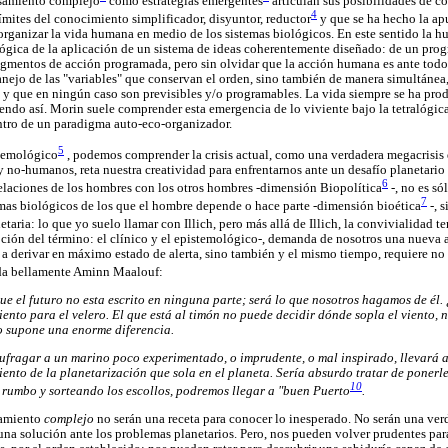
samiento complejo
como estrategias emergentes
articulan sus posibilidades de 
4
ímites del conocimiento simplificador, disyuntor, reductor
y que se ha hecho la a
 y organizar la vida humana en medio de los sistemas biológicos. En este sentido la h
ógica de la aplicación de un sistema de ideas coherentemente diseñado: de un prog
ragmentos de acción programada, pero sin olvidar que la acción humana es ante todo 
nejo de las "variables" que conservan el orden, sino también de manera simultánea
y que en ningún caso son previsibles y/o programables. La vida siempre se ha prod
iendo así. Morin suele comprender esta emergencia de lo viviente bajo la tetralógi
ntro de un paradigma auto-eco-organizador.
5
stemológico
, podemos comprender la crisis actual, como una verdadera megacrisis
y no-humanos, reta nuestra creatividad para enfrentarnos ante un desafío planetario 
6
relaciones de los hombres con los otros hombres -dimensión Biopolítica
-, no es só
7
mas biológicos de los que el hombre depende o hace parte -dimensión bioética
-, 
taria: lo que yo suelo llamar con Illich, pero más allá de Illich, la convivialidad ter
pción del término: el clínico y el epistemológico-, demanda de nosotros una nueva a
a derivar en máximo estado de alerta, sino también y el mismo tiempo, requiere no d
da bellamente Aminn Maalouf:
e el futuro no esta escrito en ninguna parte; será lo que nosotros hagamos de él. ¿Y
ento para el velero. El que está al timón no puede decidir dónde sopla el viento, n
to supone una enorme diferencia.
ufragar a un marino poco experimentado, o imprudente, o mal inspirado, llevará 
ento de la planetarización que sola en el planeta. Sería absurdo tratar de ponerl
10
 rumbo y sorteando los escollos, podremos llegar a "buen Puerto
.
samiento
complejo
no serán una receta para conocer lo inesperado. No serán una ver
 una solución ante los problemas planetarios. Pero, nos pueden volver prudentes pa