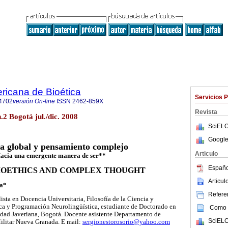
ricana de Bioética
Servicios 
4702
versión On-line
ISSN
2462-859X
Revista
n.2 Bogotá jul./dic. 2008
SciELO
Google
ca global y pensamiento complejo
Articulo
acia una emergente manera de ser**
Españo
IOETHICS AND COMPLEX THOUGHT
Articu
ía*
Referen
ista en Docencia Universitaria, Filosofía de la Ciencia y
ica y Programación Neurolingüística, estudiante de Doctorado en
Como c
idad Javeriana, Bogotá. Docente asistente Departamento de
SciELO
litar Nueva Granada. E mail:
sergionestorosorio@yahoo.com