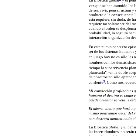
La Bioética global
y el pen
vez que se han asumido los l
de ser, vivir, pensar, actuar
producto o la consecuencia l
esta requiere, sin duda, de f
requiere no solamente del ma
cuando el orden se desploma 
probabilidad, lo seguirá hac
interacción-organización de
En este nuevo contexto epi
ser de los sistemas humanos 
en juego hoy no es sólo las 
hombres con los demás siste
tiempo la supervivencia plane
planetaria", -en la doble ace
de nosotros no sólo aprender 
9
corriente
. Como nos recuer
Mi convicción profunda es qu
humano el destino es como vi
puede orientar la vela. Y es
El mismo viento que hará na
mismo podríamos decir del vi
con destreza manteniendo el
La Bioética
global
y el pen
las incertidumbres, no serán