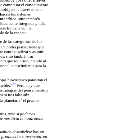
concebida por Potter a través
 de como usar el conocimiento
cnológica; a través de una
 hacen los sistemas
utocrítico, sino también
oéticamente integrada y más
specie humana con la
le de la especie.
 de las categorías, de los
para poder pensar tiene que
que contextualizar y asumir
os, sino también, su
ento que re-introduciendo al
sar el conocimiento para la
tropo-biocósmico parasitan el
27
lucidez"
Pero, hay que
estrategias del pensamiento y
pero nos falta aún
ula planetaria" el premio
res, pero si podemos
ue nos dicta la naturaleza
también descubrirse hoy en
e producción e invención, en