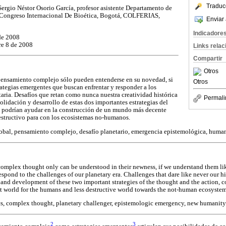
Traduc
ergio Néstor Osorio García, profesor asistente Departamento de
ongreso Internacional De Bioética, Bogotá, COLFERIAS,
Enviar 
Indicadore
de 2008
re 8 de 2008
Links rela
Compartir
Otros
pensamiento complejo sólo pueden entenderse en su novedad, si
Otros
tegias emergentes que buscan enfrentar y responder a los
taria. Desafíos que retan como nunca nuestra creatividad histórica
Permali
nsolidación y desarrollo de estas dos importantes estrategias del
s podrían ayudar en la construcción de un mundo más decente
structivo para con los ecosistemas no-humanos.
lobal, pensamiento complejo, desafío planetario, emergencia epistemológica, huma
complex thought only can be understood in their newness, if we understand them lik
respond to the challenges of our planetary era. Challenges that dare like never our his
 and development of these two important strategies of the thought and the action, c
t world for the humans and less destructive world towards the not-human ecosystem
s, complex thought, planetary challenger, epistemologic emergency, new humanity
2
3