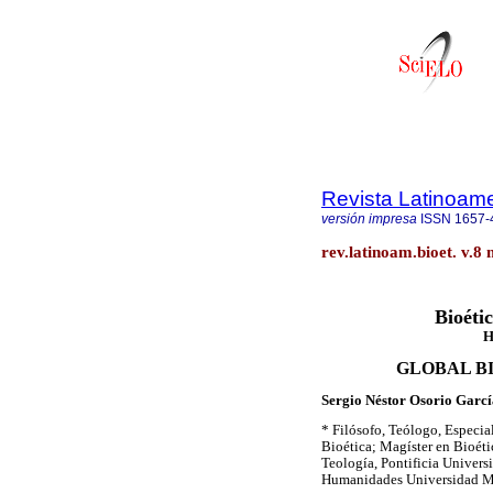
Revista Latinoame
versión impresa
ISSN
1657-
rev.latinoam.bioet. v.8 
Bioéti
H
GLOBAL B
Sergio Néstor Osorio Garc
* Filósofo, Teólogo, Especial
Bioética; Magíster en Bioét
Teología, Pontificia Univers
Humanidades Universidad Mi