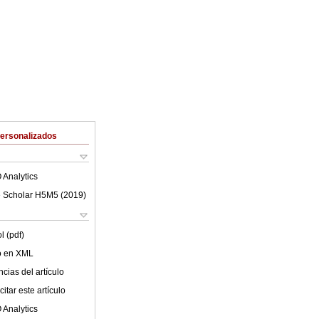
Personalizados
 Analytics
 Scholar H5M5 (
2019
)
l (pdf)
lo en XML
cias del artículo
itar este artículo
 Analytics