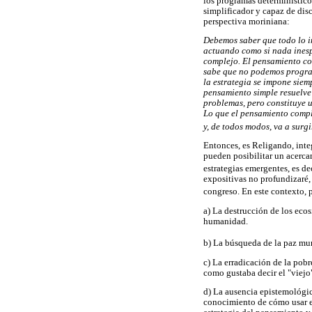
los programas determinístico
simplificador y capaz de disc
perspectiva moriniana:
Debemos saber que todo lo i
actuando como si nada inesp
complejo. El pensamiento com
sabe que no podemos program
la estrategia se impone siem
pensamiento simple resuelve
problemas, pero constituye u
Lo que el pensamiento compl
y, de todos modos, va a surgi
Entonces, es Religando, int
pueden posibilitar un acerca
estrategias emergentes, es de
expositivas no profundizaré,
congreso. En este contexto, 
a) La destrucción de los ecos
humanidad.
b) La búsqueda de la paz mund
c) La erradicación de la pob
como gustaba decir el "viejo"
d) La ausencia epistemológic
conocimiento de cómo usar el