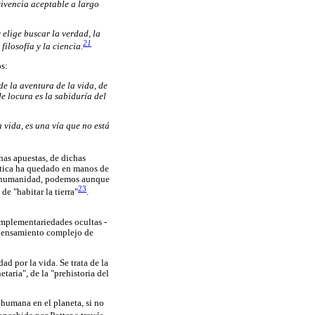
vivencia aceptable a largo
elige buscar la verdad, la
21
filosofía y la ciencia.
s:
de la aventura de la vida, de
e locura es la sabiduría del
 vida, es una vía que no está
has apuestas, de dichas
ética ha quedado en manos de
 la humanidad, podemos aunque
23
e "habitar la tierra"
.
omplementariedades ocultas -
 pensamiento complejo de
d por la vida. Se trata de la
taria", de la "prehistoria del
 humana en el planeta, si no