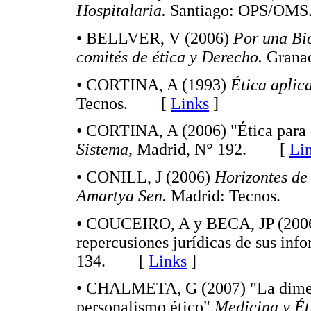
Hospitalaria.
Santiago: OPS/O
• BELLVER, V (2006)
Por una Bi
comités de ética y Derecho.
Gran
• CORTINA, A (1993)
Ética aplic
Tecnos. [
Links
]
• CORTINA, A (2006) "Ética para e
Sistema,
Madrid, N° 192. [
Li
• CONILL, J (2006)
Horizontes de
Amartya Sen.
Madrid: Tecnos.
• COUCEIRO, A y BECA, JP (2006) 
repercusiones jurídicas de sus inf
134. [
Links
]
• CHALMETA, G (2007) "La dimens
personalismo ético"
Medicina y Ét