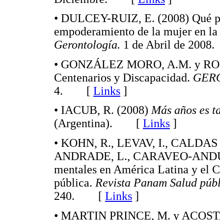
• DULCEY-RUIZ, E. (2008) Qué pas
empoderamiento de la mujer en la
Gerontología.
1 de Abril de 20
• GONZÁLEZ MORO, A.M. y RO
Centenarios y Discapacidad.
GER
4. [
Links
]
• IACUB, R. (2008)
Más años es ta
(Argentina). [
Links
]
• KOHN, R., LEVAV, I., CALDAS
ANDRADE, L., CARAVEO-ANDUAGA,
mentales en América Latina y el Ca
pública.
Revista Panam Salud púb
240. [
Links
]
• MARTIN PRINCE, M. y ACOSTA,