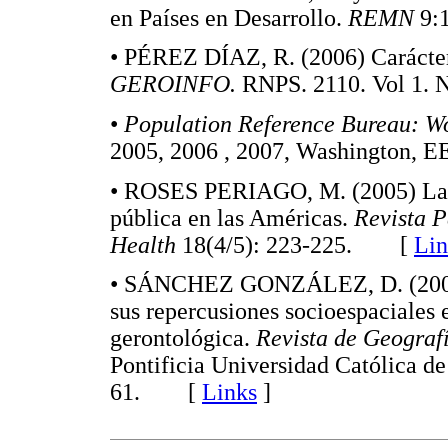
en Países en Desarrollo.
REMN
9:
• PÉREZ DÍAZ, R. (2006) Carácterí
GEROINFO.
RNPS. 2110. Vol 1
•
Population Reference Bureau: W
2005, 2006 , 2007, Washingto
• ROSES PERIAGO, M. (2005) La sa
pública en las Américas.
Revista 
Health
18(4/5): 223-225. [
Lin
•
SÁNCHEZ GONZÁLEZ, D. (2008) 
sus repercusiones socioespaciales 
gerontológica.
Revista de Geograf
Pontificia Universidad Católica de
61. [
Links
]