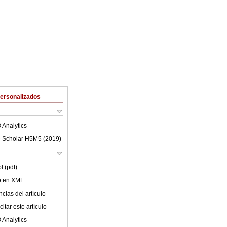
Personalizados
 Analytics
 Scholar H5M5 (
2019
)
l (pdf)
lo en XML
cias del artículo
itar este artículo
 Analytics