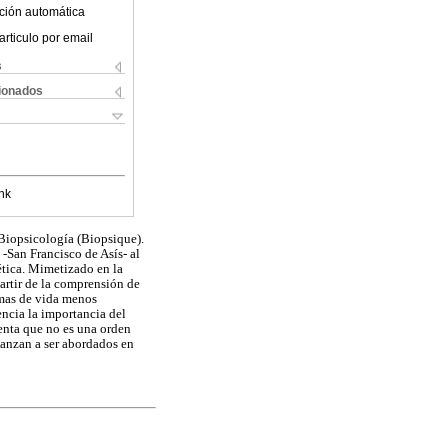
ción automática
articulo por email
s
cionados
nk
 Biopsicología (Biopsique).
 -San Francisco de Asís- al
ética. Mimetizado en la
partir de la comprensión de
ormas de vida menos
ncia la importancia del
enta que no es una orden
lcanzan a ser abordados en