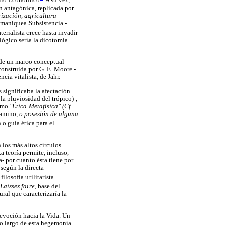
ollo Económico
. A su vez,
n antagónica, replicada por
ización, agricultura -
 maniquea Subsistencia -
erialista crece hasta invadir
ológico sería la dicotomía
 de un marco conceptual
construida por G. E. Moore -
cia vitalista, de Jahr.
 significaba la afectación
la pluviosidad del trópico)-,
omo
"Ética Metafísica" (Cf.
camino,
o posesión de alguna
o guía ética para el
los más altos círculos
a teoría permite, incluso,
- por cuanto ésta tiene por
 según la directa
 filosofía utilitarista
Laissez faire,
base del
ural que caracterizaría la
devoción hacia la Vida. Un
lo largo de esta hegemonía