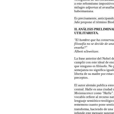
a este reformismo impositivo
milagro
adportas
al avasall
habermasiana.
Es precisamente, anticipando 
Jahr propone el término Bioét
II. ANÁLISIS PRELIMIN
UTILITARISTA.
"El hombre que ha conservad
filosofía no se decide de u
enseña?"
Albert schweitzer.
La frase anterior del Nobel 
cumplir con este ideal de en
que ninguno es filósofo. No p
semejanza no significa iguald
liberta de su madre por estar
preceptos.
El autor alemán publica esto
central. Halle es una ciudad
Moissiacence
como
"Halla"
vocablo refiere al recurso na
lenguaje semiótico-teológico
rememora cuanto pone sentido
transforma, haciendo de una
infunde este mensaje superand