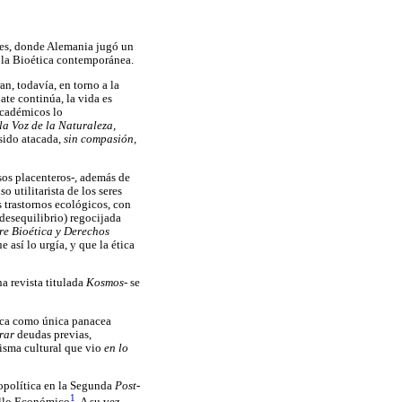
ales, donde Alemania jugó un
 la Bioética contemporánea.
an, todavía, en torno a la
ate continúa, la vida es
académicos lo
la Voz de la Naturaleza,
 sido atacada,
sin compasión,
sos placenteros-, además de
 utilitarista de los seres
 trastornos ecológicos, con
 desequilibrio) regocijada
re Bioética y Derechos
así lo urgía, y que la ética
a revista titulada
Kosmos-
se
nica como única panacea
rar
deudas previas,
cisma cultural que vio
en lo
eopolítica en la Segunda
Post
-
1