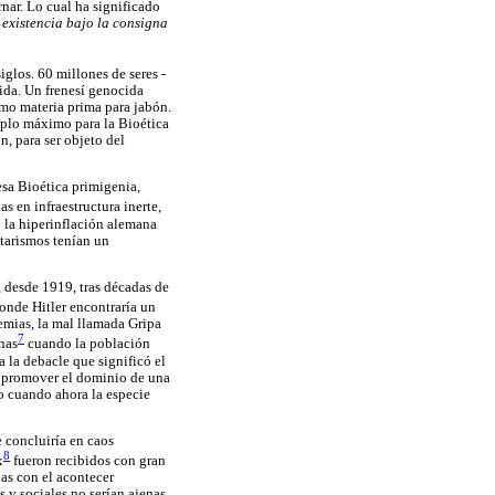
nar. Lo cual ha significado
 existencia bajo la consigna
iglos. 60 millones de seres -
ida. Un frenesí genocida
mo materia prima para jabón.
emplo máximo para la Bioética
n, para ser objeto del
sa Bioética primigenia,
s en infraestructura inerte,
o la hiperinflación alemana
itarismos tenían un
, desde 1919, tras décadas de
donde Hitler encontraría un
emias, la mal llamada Gripa
7
nas
cuando la población
 la debacle que significó el
 promover el dominio de una
do cuando ahora la especie
e concluiría en caos
8
x
fueron recibidos con gran
as con el acontecer
s y sociales no serían ajenas