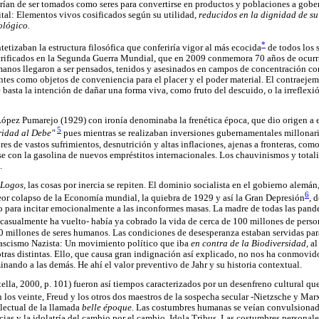
arían de ser tomados como seres para convertirse en productos y poblaciones a gober
ital: Elementos vivos cosificados según su utilidad,
reducidos en la dignidad de su
ológico.
*
etizaban la estructura filosófica que conferiría vigor al más ecocida
de todos los s
acrificados en la Segunda Guerra Mundial, que en 2009 conmemora 70 años de ocurr
manos llegaron a ser pensados, tenidos y asesinados en campos de concentración co
ientes como objetos de conveniencia para el placer y el poder material. El contraej
e basta la intención de dañar una forma viva, como fruto del descuido, o la irreflexió
ópez Pumarejo (1929) con ironía denominaba la frenética época, que dio origen a e
5
ridad al Debe"
pues mientras se realizaban inversiones gubernamentales millonaria
res de vastos sufrimientos, desnutrición y altas inflaciones, ajenas a fronteras, com
se con la gasolina de nuevos empréstitos internacionales. Los chauvinismos y total
.
Logos,
las cosas por inercia se repiten. El dominio socialista en el gobierno alemán
6
peor colapso de la Economía mundial, la quiebra de 1929 y así la Gran Depresión
, 
o para incitar emocionalmente a las inconformes masas. La madre de todas las pand
asualmente ha vuelto- había ya cobrado la vida de cerca de 100 millones de perso
 millones de seres humanos. Las condiciones de desesperanza estaban servidas para
Fascismo Nazista: Un movimiento político que iba
en contra de la Biodiversidad,
al
 otras distintas. Ello, que causa gran indignación así explicado, no nos ha conmovi
nando a las demás. He ahí el valor preventivo de Jahr y su historia contextual.
tella, 2000, p. 101) fueron así tiempos caracterizados por un desenfreno cultural qu
 los veinte, Freud y los otros dos maestros de la sospecha secular -Nietzsche y Mar
lectual de la llamada
belle époque.
Las costumbres humanas se veían convulsionad
cias y la idolatría del cambio por el cambio. Idola Tribus. Las costumbres personale