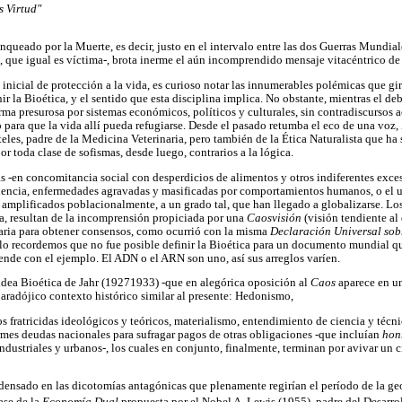
s Virtud"
nqueado por la Muerte, es decir, justo en el intervalo entre las dos Guerras Mundi
 que igual es víctima-, brota inerme el aún incomprendido mensaje vitacéntrico de
inicial de protección a la vida, es curioso notar las innumerables polémicas que gir
ir la Bioética, y el sentido que esta disciplina implica. No obstante, mientras el deb
orma presurosa por sistemas económicos, políticos y culturales, sin contradiscursos 
 para que la vida allí pueda refugiarse. Desde el pasado retumba el eco de una voz,
eles, padre de la Medicina Veterinaria, pero también de la Ética Naturalista que ha
or toda clase de sofismas, desde luego, contrarios a la lógica.
-en concomitancia social con desperdicios de alimentos y otros indiferentes exce
olencia, enfermedades agravadas y masificadas por comportamientos humanos, o el uso
plificados poblacionalmente, a un grado tal, que han llegado a globalizarse. Los
 resultan de la incomprensión propiciada por una
Caosvisión
(visión tendiente al
taria para obtener consensos, como ocurrió con la misma
Declaración Universal sob
lo recordemos que no fue posible definir la Bioética para un documento mundial que 
ende con el ejemplo. El ADN o el ARN son uno, así sus arreglos varíen.
idea Bioética de Jahr (19271933) -que en alegórica oposición al
Caos
aparece en un
aradójico contexto histórico similar al presente: Hedonismo,
 fratricidas ideológicos y teóricos, materialismo, entendimiento de ciencia y téc
mes deudas nacionales para sufragar pagos de otras obligaciones -que incluían
hon
 industriales y urbanos-, los cuales en conjunto, finalmente, terminan por avivar un 
densado en las dicotomías antagónicas que plenamente regirían el período de la g