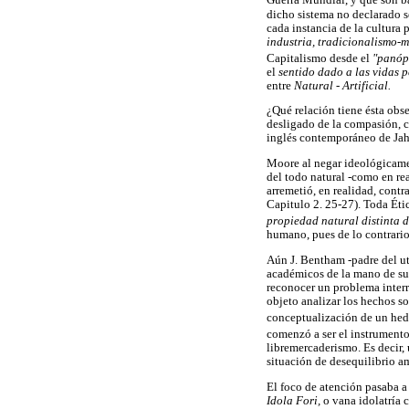
Guerra Mundial, y que son b
dicho sistema no declarado s
cada instancia de la cultura 
industria, tradicionalismo-
Capitalismo desde el
"panóp
el
sentido dado a las vidas 
entre
Natural - Artificial.
¿Qué relación tiene ésta obs
desligado de la compasión, c
inglés contemporáneo de Jahr-
Moore al negar ideológicame
del todo natural -como en rea
arremetió, en realidad, contr
Capitulo 2. 25-27). Toda Éti
propiedad natural distinta d
humano, pues de lo contrario
Aún J. Bentham -padre del uti
académicos de la mano de su 
reconocer un problema inter
objeto analizar los hechos s
conceptualización de un hedon
comenzó a ser el instrumento
libremercaderismo. Es decir, 
situación de desequilibrio a
El foco de atención pasaba a 
Idola Fori,
o vana idolatría 