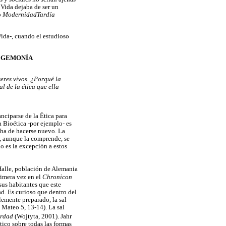
 Vida dejaba de ser un
o
ModernidadTardía
Vida-, cuando el estudioso
HEGEMONÍA
seres vivos.
¿Porqué la
l de la ética que ella
nciparse de la Ética para
a Bioética -por ejemplo- es
l ha de hacerse nuevo. La
ue, aunque la comprende, se
no es la excepción a estos
Halle, población de Alemania
rimera vez en el
Chronicon
us habitantes que este
ad. Es curioso que dentro del
lemente preparado, la sal
 Mateo 5, 13-14). La sal
erdad
(Wojtyta, 2001). Jahr
tico sobre todas las formas