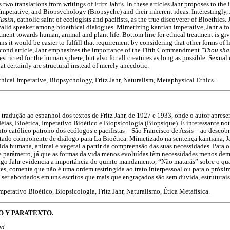
two translations from writings of Fritz Jahr's. In these articles Jahr proposes to th
mperative, and Biopsychology (Biopsyche) and their inherent ideas. Interestingly, J
Assisi,
catholic saint of ecologists and pacifists, as the true discoverer of Bioethics. J
alid speaker among bioethical dialogues. Mimetizing kantian imperative, Jahr a fo
ment towards human, animal and plant life. Bottom line for ethical treatment is givi
ns it would be easier to fulfill that requirement by considering that other forms of l
second article, Jahr emphasizes the importance of the Fifth Commandment
"Thou shal
estricted for the human sphere, but also for all creatures as long as possible. Sexual
at certainly are structural instead of merely anecdotic.
thical Imperative, Biopsychology, Fritz Jahr, Naturalism, Metaphysical Ethics.
a tradução ao espanhol dos textos de Fritz Jahr, de 1927 e 1933, onde o autor apres
déias, Bioética, Imperativo Bioético e Biopsicologia (Biopsique). É interessante no
to católico patrono dos ecólogos e pacifistas – São Francisco de Assis – ao descobr
ltado componente de diálogo para La Bioética. Mimetizado na sentença kantiana, Ja
vida humana, animal e vegetal a partir da compreensão das suas necessidades. Para o
ste parâmetro, já que as formas da vida menos evoluídas têm necessidades menos d
o Jahr evidencia a importância do quinto mandamento, “Não matarás” sobre o qual 
tes, comenta que não é uma ordem restringida ao trato interpessoal ou para o próximo
 ser abordados em uns escritos que mais que engraçados são sem dúvida, estruturais
Imperativo Bioético, Biopsicologia, Fritz Jahr, Naturalismo, Ética Metafísica.
O Y PARATEXTO.
ad.