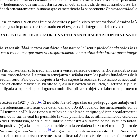
 y hegemónico que sin importar su origen cobraba la vida de sus contradictores. La
ador desencantamiento humano que caracterizaría la subsecuente
Postmodernidad,
ese entonces, y en esos inicios descritos y por lo visto reencarnados al desoír a la 
ica, y su Imperativo, estructurado en el respeto a la integridad del ser vivo.
AR A LOS ESCRITOS DE JAHR: UNA ÉTICA NATURALISTA CONTRA UNA 
o su sensibilidad intacta considera algo natural
el sentir piedad hacia todos los 
na vez a reconocer que nuestro comportamiento
hacia ellos debe formar parte integra
de Paz Schweitzer, sólo pudo empezar a verse realizada cuando la Bioética debió ema
orme trascendencia. La primera semejanza a señalar entre los padres fundadores de l
odían serlo. Para que el respeto a la vida supere la retórica, todo marco conceptua
ad en cuánto refiere a la Identidad, y así la Bioética no es Ética, al ser una hija q
 obligada a superarla para lograr su multidisciplinario objetivo. Jahr como pionero 
9
s textos en 1927 y 1933
. Él no sólo fue teólogo sino un pedagogo que trabajó en 
 con referencias históricas que datan del año 806 d.C, cuando fue mencionado por p
.
El termino <<Halle>> tiene sus raíces en un alemán antiguo y dicen popularmente s
tural de
la sal,
la cual ha permitido la vida y la historia, continuamente, de esa ciud
 del Cristianismo, sobre el cual Jahr se demuestra a sí mismo como un sujeto notab
 positivo (+) a la Tierra, que coincide con la verdadera Luz en el mundo (Libro de
10
 Vida antigua una Vida nueva
al significar la civilización construida en
Amor y V
o el antropocentrismo regente, para aplicar tal Amor, visible a manera de respeto é