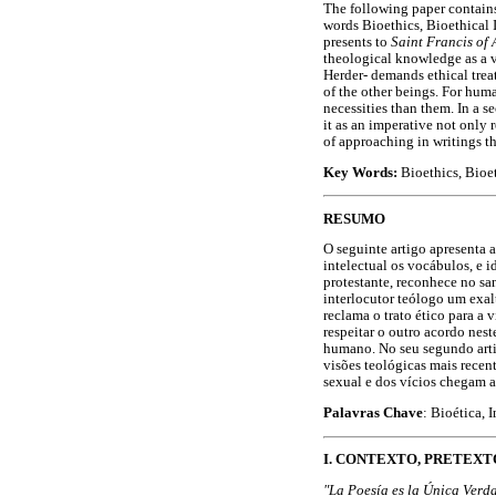
The following paper contains 
words Bioethics, Bioethical I
presents to
Saint Francis of 
theological knowledge as a v
Herder- demands ethical treat
of the other beings. For huma
necessities than them. In a 
it as an imperative not only r
of approaching in writings th
Key Words:
Bioethics, Bioe
RESUMO
O seguinte artigo apresenta 
intelectual os vocábulos, e i
protestante, reconhece no san
interlocutor teólogo um exa
reclama o trato ético para a 
respeitar o outro acordo ne
humano. No seu segundo artig
visões teológicas mais recen
sexual e dos vícios chegam a
Palavras Chave
: Bioética, 
I. CONTEXTO, PRETEXT
"La Poesía es la Única Verd