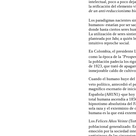
intelectual, poco a poco dej
la reificación del elemento v
de un anti-reduccionismo bi
Los paradigmas nacientes sint
humanos- estarían por ser s
donde hasta ciertos seres hu
La utilización de seres sint
planteada por Jahr, a quién l
intuitivo reproche social.
En Colombia, el presidente L
como la época de la
"Prospe
la población padecía los rigo
de 1923, que trató de apagar
inmejorable caldo de cultivo
Cuando el humano huye del
veto político, antecedió el 
magnífico escenario de inici
Española (AH1N1) -que hoy c
total humana ascendía a 1850
hipnotismo absolutista del 
sola raza y el exterminio de
humana es la que está extermi
Los
Felices Años Veinte
(Tor
poblacional generalizado. En
emoción por la sociedad inte
vertiginoso de las circunstan