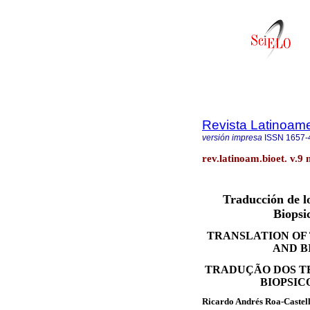
Revista Latinoame
versión impresa
ISSN
1657-
rev.latinoam.bioet. v.9 
Traducción de lo
Biopsi
TRANSLATION OF 
AND B
TRADUÇÃO DOS TE
BIOPSICO
Ricardo Andrés Roa-Castel