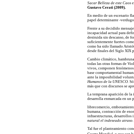
Sacar Belleza de este Caos e
Gustavo Cerati (2009).
En medio de un escenario fla
papel determinante -verdugo,
Frente a su decidido mensaje 
incapacidad actual para defin
destruida sin descanso, de f
suficientemente fuertes como
como ha sido llamado Aristót
desde finales del Siglo XIX p
Cambio climático, hambrunas 
todas las otras formas de Vi
vivos, componen fenómenos am
base comportamental humana,
ante la imposibilidad volun
Humanos de la UNESCO.
Só
más que con discursos se apr
La temprana aparición de la 
desarrolla enmarcada en un p
librecomercio, embotamientos
humana, contracción de enor
infraestructuras, desarrollos
natural el indeseado atraso.
Tal fue el planteamiento con