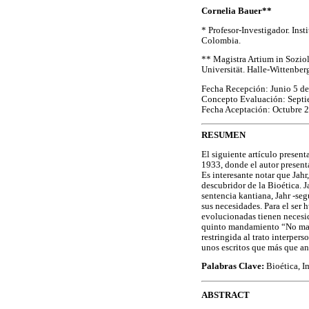
Cornelia Bauer**
* Profesor-Investigador. Inst
Colombia.
** Magistra Artium in Sozio
Universität. Halle-Wittenber
Fecha Recepción: Junio 5 d
Concepto Evaluación: Septi
Fecha Aceptación: Octubre 
RESUMEN
El siguiente artículo present
1933, donde el autor present
Es interesante notar que Jahr
descubridor de la Bioética. 
sentencia kantiana, Jahr -seg
sus necesidades. Para el ser 
evolucionadas tienen necesi
quinto mandamiento “No matar
restringida al trato interper
unos escritos que más que an
Palabras Clave:
Bioética, Im
ABSTRACT