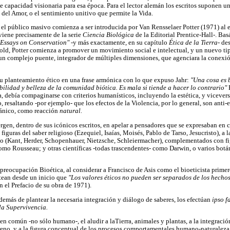
e capacidad visionaria para esa época. Para el lector alemán los escritos suponen u
 del Amor, o el sentimiento unitivo que permite la Vida.
a el público masivo comienza a ser introducida por Van Rensselaer Potter (1971) al 
iene precisamente de la serie
Ciencia Biológica
de la Editorial Prentice-Hall-. Ba
 Essays on Conservation"
-y más exactamente, en su capítulo
Ética de la Tierra
- de
old, Potter comienza a promover un movimiento social e intelectual, y un nuevo tip
un complejo puente, integrador de múltiples dimensiones, que agenciara la conexión
u planteamiento ético en una frase armónica con lo que expuso Jahr:
"Una cosa es 
abilidad y belleza de la comunidad biótica. Es mala si tiende a hacer lo contrario"
, debía compaginarse con criterios humanísticos, incluyendo la estética, y vicevers
, resaltando -por ejemplo- que los efectos de la Violencia, por lo general, son anti
gánico, como reacción
natural.
rgen, dentro de sus icónicos escritos, en apelar a pensadores que se expresaban en 
 figuras del saber religioso (Ezequiel, Isaías, Moisés, Pablo de Tarso, Jesucristo), a
ico (Kant, Herder, Schopenhauer, Nietzsche, Schleiermacher), complementados con f
como Rousseau; y otras científicas -todas trascendentes- como Darwin, o varios botá
a preocupación Bioética, al considerar a Francisco de Asis como el bioeticista primer
ntean desde un inicio que
"Los valores éticos no pueden ser separados de los hecho
n el Prefacio de su obra de 1971).
demás de plantear la necesaria integración y diálogo de saberes, los efectúan
ipso f
la Supervivencia.
en común -no sólo humano-, el aludir a laTierra, animales y plantas, a la integrac
erreno, y a la figura conceptual de los procesos comportamentales humano-naturale