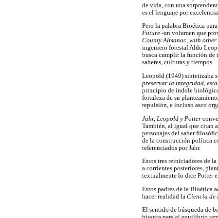
de vida, con una sorprendent
es el lenguaje por excelencia
Pero la palabra Bioética par
Future
-un volumen que prov
County Almanac, with other
ingeniero forestal Aldo Leop
busca cumplir la función de 
saberes, culturas y tiempos.
Leopold (1949) sintetizaba s
preservar la integridad, est
principio de índole biológica
fortaleza de su planteamiento
repulsión, e incluso asco or
Jahr, Leopold y Potter
conve
También, al igual que citan a
personajes del saber filosóf
de la construcción política 
referenciados por Jahr.
Estos tres reiniciadores de l
a corrientes posteriores, pla
textualmente lo dice Potter e
Estos padres de la Bioética a
hacer realidad la
Ciencia de 
El sentido de búsqueda de bi
bisagra para el equilibrio t