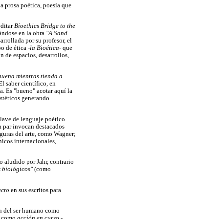
na prosa poética, poesía que
editar
Bioethics Bridge to the
sándose en la obra
"A Sand
sarrollada por su profesor, el
o de ética -
la Bioética
- que
 de espacios, desarrollos,
buena mientras tienda a
El saber científico, en
a. Es "bueno" acotar aquí la
-estéticos generando
clave de lenguaje poético.
 la par invocan destacados
iguras del arte, como Wagner;
nicos internacionales,
o aludido por Jahr, contrario
s biológicos"
(como
acto
en sus escritos para
ión del ser humano como
za como
acción en curso
-