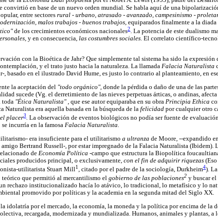
ase de la
Economía Dual
propuesta por el Nobel A. Lewis (1955), padre del Desarr
e convirtió en base de un nuevo orden mundial. Se habla aquí de una bipolarizació
popular, entre sectores
rural - urbano, atrasado - avanzado, campesinismo - proletar
modernización, malos trabajos - buenos trabajos,
equiparados finalmente a la diada
2
tico"
de los crecimientos económicos nacionales
. La potencia de este dualismo mat
personales,
y en consecuencia,
las costumbres sociales.
El correlato científico-tecn
ervación con la Bioética de Jahr? Que simplemente tal sistema ha sido la expresión
ontemplación, y el trato justo hacia la naturaleza. La llamada
Falacia Naturalista
, basado en el ilustrado David Hume, es justo lo contrario al planteamiento, en esen
nte la aceptación del
"todo orgánico",
donde la pérdida o daño de una de las partes
lidad sucede (Vg. el derretimiento de las nieves perpetuas árticas, o andinas, afecta 
a toda
"Ética Naturalista"
, que ese autor equiparaba en su obra
Principia Ethica
c
ca Naturalista era aquella basada en la búsqueda de la
felicidad
por cualquier otro 
3
el placer
.
La observación de eventos biológicos no podía ser fuente de evaluación 
 se incurría en la famosa
Falacia Naturalista.
litarismo- era insuficiente para el utilitarismo
a ultranza
de Moore, --expandido en 
amigo Bertrand Russell-, por estar impregnado de la Falacia Naturalista (Ibidem). L
relacionado de
Economía Política
-campo que estructura la Biopolítica foucaultiana
ociales producidos principal, o exclusivamente,
con el fin de adquirir riquezas
(Eso
1
4
ista-utilitarista Stuart Mill
, citado por el padre de la sociología, Durkheim
). La
2
 teórico que permitió al mercantilismo el
gobierno de las poblaciones
y buscar el
un rechazo institucionalizado hacía lo atávico, lo tradicional, lo metafísico y lo nat
mbiental promovido por políticas y la academia en la segunda mitad del Siglo XX.
la idolatría por el mercado, la economía, la moneda y la política por encima de la 
colectiva, recargada, modernizada y mundializada. Humanos, animales y plantas, a 