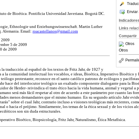
Traduc
Enviar 
ituto de Bioética. Pontificia Universidad Javeriana. Bogotá DC.
Indicadore
logie, Ethnologie und Erziehungswissenschaft. Martin Luther
Links rela
g. Alemania. Email:
roacastellanos@gmail.com
Compartir
e 2009
Otros
embre 5 de 2009
20 de 2009
Otros
Permali
a la traducción al español de los textos de Fritz Jahr, de 1927 y
a a la comunidad intelectual los vocablos, e ideas, Bioética, Imperativo Bioético y
, teólogo protestante, reconoce en el santo católico patrono de ecólogos y pacifistas
Jahr hace del interlocutor teológico un exaltado componente dialogante para la Bio
uidor de Herder- reivindica el trato ético hacia la vida humana, animal y vegetal a 
humano será más fácil respetar al otro de acuerdo a este parámetro por cuanto las f
dades menos demandantes que el mismo humano. En su segundo artículo Jahr evide
ás” sobre el cual Jahr, contrario incluso a visiones teológicas más recientes, com
sonal o hacia el prójimo. Similarmente, los temas de la ética sexual y de los vicios a
ecdóticos son sin duda estructurales.
perativo Bioético, Biopsicología, Fritz Jahr, Naturalismo, Ética Metafísica.