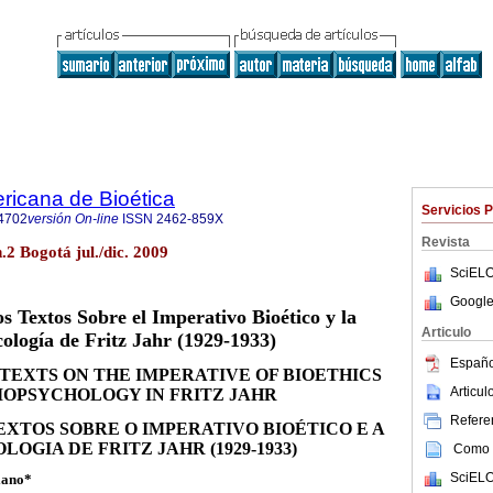
ricana de Bioética
Servicios 
4702
versión On-line
ISSN
2462-859X
Revista
n.2 Bogotá jul./dic. 2009
SciELO
Google
s Textos Sobre el Imperativo Bioético y la
Articulo
cología de Fritz Jahr (1929-1933)
Españo
TEXTS ON THE IMPERATIVE OF BIOETHICS
Articu
IOPSYCHOLOGY IN FRITZ JAHR
Referen
XTOS SOBRE O IMPERATIVO BIOÉTICO E A
LOGIA DE FRITZ JAHR (1929-1933)
Como c
SciELO
lano
*