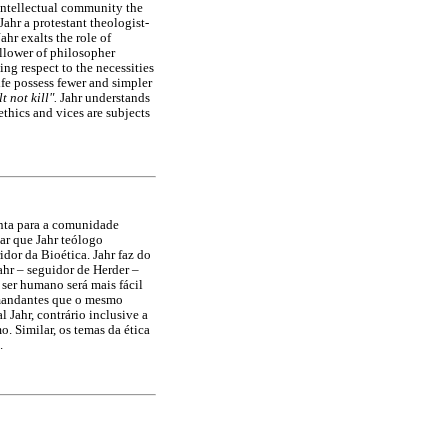
e intellectual community the
ahr a protestant theologist-
ahr exalts the role of
llower of philosopher
ng respect to the necessities
ife possess fewer and simpler
t not kill".
Jahr understands
 ethics and vices are subjects
enta para a comunidade
tar que Jahr teólogo
idor da Bioética. Jahr faz do
hr – seguidor de Herder –
 ser humano será mais fácil
emandantes que o mesmo
Jahr, contrário inclusive a
. Similar, os temas da ética
.