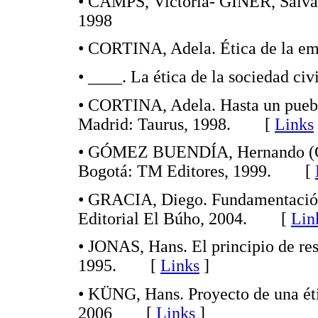
• CAMPS, Victoria- GINER, Salvad
1998
• CORTINA, Adela. Ética de la e
• ____. La ética de la sociedad 
• CORTINA, Adela. Hasta un puebl
Madrid: Taurus, 1998. [
Links
• GÓMEZ BUENDÍA, Hernando (Co
Bogotá: TM Editores, 1999. [
• GRACIA, Diego. Fundamentación 
Editorial El Búho, 2004. [
Lin
• JONAS, Hans. El principio de re
1995. [
Links
]
• KÜNG, Hans. Proyecto de una éti
2006 [
Links
]