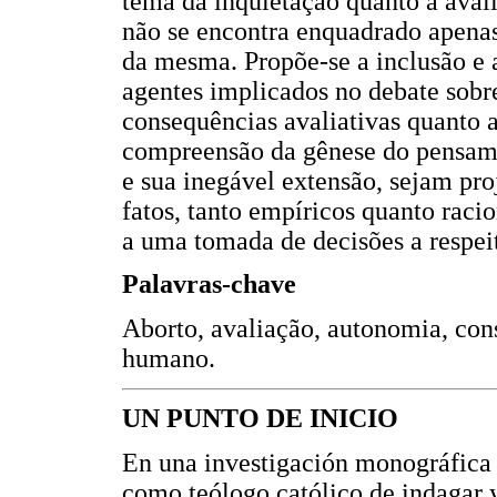
tema da inquietação quanto à aval
não se encontra enquadrado apenas
da mesma. Propõe-se a inclusão e a 
agentes implicados no debate sobr
consequências avaliativas quanto a
compreensão da gênese do pensam
e sua inegável extensão, sejam pr
fatos, tanto empíricos quanto raci
a uma tomada de decisões a respei
Palavras-chave
Aborto, avaliação, autonomia, con
humano.
UN PUNTO DE INICIO
En una investigación monográfica a
como teólogo católico de indagar y