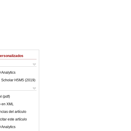
Personalizados
 Analytics
 Scholar H5M5 (
2019
)
l (pdf)
lo en XML
cias del artículo
itar este artículo
 Analytics