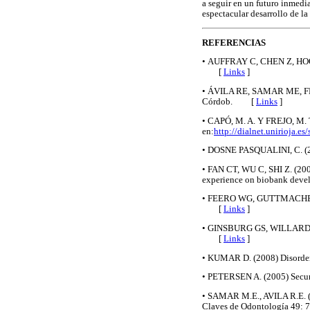
a seguir en un futuro inmedia
espectacular desarrollo de l
REFERENCIAS
• AUFFRAY C, CHEN Z, HOOD 
[
Links
]
• ÁVILA RE, SAMAR ME, FERR
Córdob. [
Links
]
• CAPÓ, M. A. Y FREJO, M. T
en:
http://dialnet.unirioja.e
• DOSNE PASQUALINI, C. (
• FAN CT, WU C, SHI Z. (2008
experience on biobank deve
• FEERO WG, GUTTMACHER AE
[
Links
]
• GINSBURG GS, WILLARD HF.
[
Links
]
• KUMAR D. (2008) Disorder
• PETERSEN A. (2005) Securi
• SAMAR M.E., AVILA R.E. (20
Claves de Odontología 49