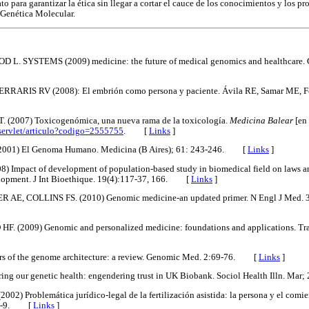
to para garantizar la ética sin llegar a cortar el cauce de los conocimientos y los pr
a Genética Molecular.
L. SYSTEMS (2009) medicine: the future of medical genomics and healthcare. 
ARIS RV (2008): El embrión como persona y paciente. Ávila RE, Samar ME, Ferr
. (2007) Toxicogenómica, una nueva rama de la toxicología.
Medicina Balear
[en
s/servlet/articulo?codigo=2555755
. [
Links
]
2001) El Genoma Humano. Medicina (B Aires); 61: 243-246. [
Links
]
) Impact of development of population-based study in biomedical field on laws and
lopment. J Int Bioethique. 19(4):117-37, 166. [
Links
]
, COLLINS FS. (2010) Genomic medicine-an updated primer. N Engl J Med. 3
 (2009) Genomic and personalized medicine: foundations and applications. Tran
s of the genome architecture: a review. Genomic Med. 2:69-76. [
Links
]
ng our genetic health: engendering trust in UK Biobank. Sociol Health Illn. M
02) Problemática jurídico-legal de la fertilización asistida: la persona y el comie
: 7-9. [
Links
]