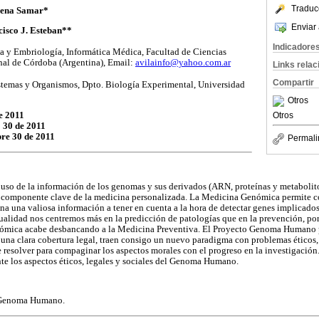
Traduc
Elena Samar*
Enviar 
cisco J. Esteban**
Indicadore
ía y Embriología, Informática Médica, Facultad de Ciencias
al de Córdoba (Argentina), Email:
avilainfo@yahoo.com.ar
Links rela
Compartir
temas y Organismos, Dpto. Biología Experimental, Universidad
Otros
e 2011
Otros
 30 de 2011
re 30 de 2011
Permali
uso de la información de los genomas y sus derivados (ARN, proteínas y metabolito
n componente clave de la medicina personalizada. La Medicina Genómica permite co
una valiosa información a tener en cuenta a la hora de detectar genes implicados
tualidad nos centremos más en la predicción de patologías que en la prevención, por
nómica acabe desbancando a la Medicina Preventiva. El Proyecto Genoma Humano p
 una clara cobertura legal, traen consigo un nuevo paradigma con problemas éticos, 
e resolver para compaginar los aspectos morales con el progreso en la investigación.
nte los aspectos éticos, legales y sociales del Genoma Humano.
 Genoma Humano.