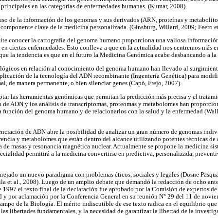
principales en las categorías de enfermedades humanas. (Kumar, 2008).
so de la información de los genomas y sus derivados (ARN, proteínas y metabolito
 componente clave de la medicina personalizada. (Ginsburg, Willard, 2009; Feero et
e conocer la cartografía del genoma humano proporciona una valiosa información a
 en ciertas enfermedades. Esto conlleva a que en la actualidad nos centremos más e
 que la tendencia es que en el futuro la Medicina Genómica acabe desbancando a la
ológicos en relación al conocimiento del genoma humano han llevado al surgimiento
 aplicación de la tecnología del ADN recombinante (Ingeniería Genética) para modifi
al, de manera permanente, o bien silenciar genes (Capó, Frejo, 2007).
ar las herramientas genómicas que permitan la predicción más precisa y el tratam
 de ADN y los análisis de transcriptomas, proteomas y metabolomes han proporciona
y la función del genoma humano y de relacionarlos con la salud y la enfermedad (Wal
enciación de ADN abre la posibilidad de analizar un gran número de genomas indivi
encia y metabolomes que están dentro del alcance utilizando potentes técnicas de 
a de masas y resonancia magnética nuclear. Actualmente se propone la medicina sis
ialidad permitirá a la medicina convertirse en predictiva, personalizada, preventiv
ejado un nuevo paradigma con problemas éticos, sociales y legales (Dosne Pasqual
ila et al., 2008). Luego de un amplio debate que demandó la redacción de ocho ant
de 1997 el texto final de la declaración fue aprobado por la Comisión de expertos 
 y por aclamación por la Conferencia General en su reunión N° 29 del 11 de novie
ampo de la Biología. El mérito indiscutible de ese texto radica en el equilibrio que 
 las libertades fundamentales, y la necesidad de garantizar la libertad de la investig