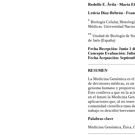
Rodolfo E. Ávila - María 
Leticia Díaz-Beltrán - Fran
*
Biología Celular, Histolog
Médicas. Universidad Nacion
**
Unidad de Biología de Sis
de Jaén (España)
Fecha Recepción: Junio 1 d
Concepto Evaluación: Julio
Fecha Aceptación: Septiemb
RESUMEN
La Medicina Genómica es el 
de decisiones médicas, es u
genoma humano y proporciona 
Esto conlleva a que en la ac
en el futuro la Medicina Ge
aplicaciones que, al no tener
comunidad científica trata d
trabajo es describir breveme
Palabras clave
Medicina Genómica, Ética,