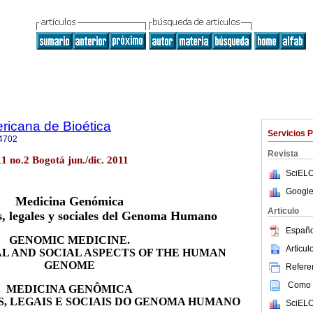
ricana de Bioética
Servicios 
4702
Revista
11 no.2 Bogotá jun./dic. 2011
SciELO
Google
Medicina Genómica
Articulo
s, legales y sociales del Genoma Humano
Españo
GENOMIC MEDICINE.
Articu
AL AND SOCIAL ASPECTS OF THE HUMAN
GENOME
Referen
Como c
MEDICINA GENÔMICA
S, LEGAIS E SOCIAIS DO GENOMA HUMANO
SciELO