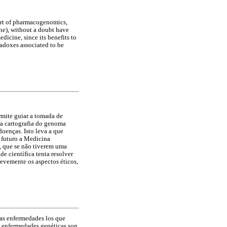
part of pharmacogenomics,
ne), without a doubt have
icine, since its benefits to
radoxes associated to be
mite guiar a tomada de
a cartografia do genoma
oenças. Isto leva a que
 futuro a Medicina
 que se não tiverem uma
e científica tenta resolver
revemente os aspectos éticos,
tas enfermedades los que
s enfermedades genéticas son