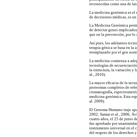
reconocidas como una de las 
La medicina genómica es el u
de decisiones médicas, es un
La Medicina Genómica permit
de detectar genes implicados
que en la prevención, por lo
Así pues, los adelantos tecn
terapia génica se basa en la
reemplazarlo por el gen norm
La medicina comienza a adopt
tecnologías de secuenciación
la estructura, la variación 
al., 2010).
La mayor eficacia de la secu
proteomas completos de refer
cromatografía, espectrometrí
medicina genómica. Esta espec
al. 2009).
El Genoma Humano trajo apar
2002; Samar et al., 2006; Áv
cuatro años, el 25 de junio 
fue aprobado por unanimidad
instrumento universal en el c
del respeto de los derechos y