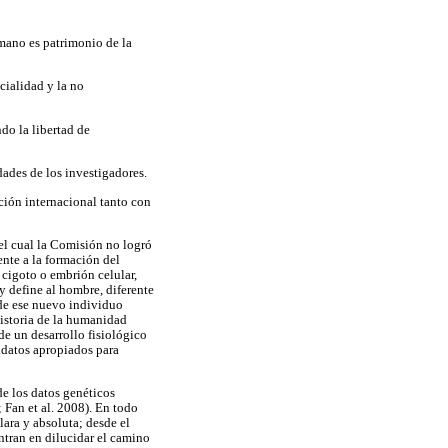
ano es patrimonio de la
cialidad y la no
do la libertad de
dades de los investigadores.
ción internacional tanto con
el cual la Comisión no logró
ente a la formación del
cigoto o embrión celular,
 define al hombre, diferente
 de ese nuevo individuo
historia de la humanidad
de un desarrollo fisiológico
idatos apropiados para
e los datos genéticos
; Fan et al. 2008). En todo
ara y absoluta; desde el
ntran en dilucidar el camino