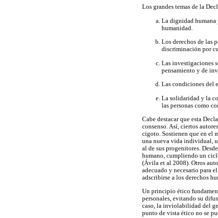
Los grandes temas de la Decl
La dignidad humana y
humanidad.
Los derechos de las p
discriminación por cu
Las investigaciones s
pensamiento y de inve
Las condiciones del e
La solidaridad y la c
las personas como co
Cabe destacar que esta Decla
consenso. Así, ciertos autor
cigoto. Sostienen que en el 
una nueva vida individual, 
al de sus progenitores. Desd
humano, cumpliendo un ciclo 
(Ávila et al 2008). Otros aut
adecuado y necesario para el
adscribirse a los derechos hu
Un principio ético fundament
personales, evitando su difus
caso, la inviolabilidad del 
punto de vista ético no se p