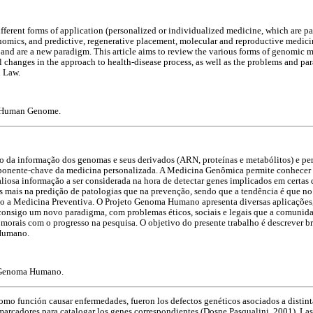
ferent forms of application (personalized or individualized medicine, which are 
omics, and predictive, regenerative placement, molecular and reproductive medici
and are a new paradigm. This article aims to review the various forms of genomic med
 changes in the approach to health-disease process, as well as the problems and pa
d Law.
, Human Genome.
 da informação dos genomas e seus derivados (ARN, proteínas e metabólitos) e per
ponente-chave da medicina personalizada. A Medicina Genômica permite conhecer 
osa informação a ser considerada na hora de detectar genes implicados em certas d
 mais na predição de patologias que na prevenção, sendo que a tendência é que no
 a Medicina Preventiva. O Projeto Genoma Humano apresenta diversas aplicações,
 consigo um novo paradigma, com problemas éticos, sociais e legais que a comunidad
morais com o progresso na pesquisa. O objetivo do presente trabalho é descrever b
 Humano.
 Genoma Humano.
como función causar enfermedades, fueron los defectos genéticos asociados a distin
marcadores para catalogar los genes correspondientes (Dosne Pasqualini, 2001). La