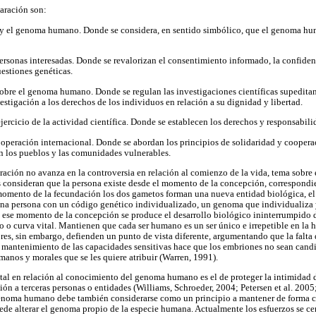
aración son:
 el genoma humano. Donde se considera, en sentido simbólico, que el genoma hum
ersonas interesadas. Donde se revalorizan el consentimiento informado, la confiden
estiones genéticas.
obre el genoma humano. Donde se regulan las investigaciones científicas supeditan
stigación a los derechos de los individuos en relación a su dignidad y libertad.
jercicio de la actividad científica. Donde se establecen los derechos y responsabili
ooperación internacional. Donde se abordan los principios de solidaridad y coopera
n los pueblos y las comunidades vulnerables.
ración no avanza en la controversia en relación al comienzo de la vida, tema sobre 
es consideran que la persona existe desde el momento de la concepción, correspondi
momento de la fecundación los dos gametos forman una nueva entidad biológica, el 
una persona con un código genético individualizado, un genoma que individualiza y
e ese momento de la concepción se produce el desarrollo biológico ininterrumpido
o curva vital. Mantienen que cada ser humano es un ser único e irrepetible en la 
ores, sin embargo, defienden un punto de vista diferente, argumentando que la falta 
 mantenimiento de las capacidades sensitivas hace que los embriones no sean cand
manos y morales que se les quiere atribuir (Warren, 1991).
al en relación al conocimiento del genoma humano es el de proteger la intimidad d
ión a terceras personas o entidades (Williams, Schroeder, 2004; Petersen et al. 2005
genoma humano debe también considerarse como un principio a mantener de forma cl
uede alterar el genoma propio de la especie humana. Actualmente los esfuerzos se ce