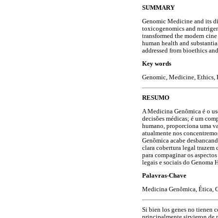
SUMMARY
Genomic Medicine and its dif
toxicogenomics and nutrigen
transformed the modern cine 
human health and substantial
addressed from bioethics an
Key words
Genomic, Medicine, Ethics
RESUMO
A Medicina Genômica é o uso
decisões médicas; é um com
humano, proporciona uma vali
atualmente nos concentremos
Genômica acabe desbancando
clara cobertura legal trazem
para compaginar os aspectos 
legais e sociais do Genoma
Palavras-Chave
Medicina Genômica, Ética,
Si bien los genes no tienen 
principalmente sirvieron de 