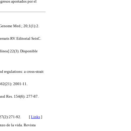
ogresos aportados por el
Genome Med.; 20;1(1):2.
aris RV. Editorial SeisC.
 línea] 22(3). Disponible
 regulations: a cross-strait
62(21): 2001-11.
sl Res. 154(6): 277-87.
ar; 27(2):271-92. [
Links
]
nzo de la vida. Revista