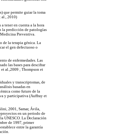
s) que permite guiar la toma
 al., 2010)
 tener en cuenta a la hora
n la predicción de patologías
 Medicina Preventiva.
 de la terapia génica. La
car el gen defectuoso o
iento de enfermedades. Las
do las bases para descifrar
l et al.,2009 ; Thompson et
duales y transcriptomas, de
análisis basadas en
témica como futuro de la
a y participativa (Auffray et
ini, 2001, Samar, Ávila,
eproyectos en un periodo de
de la UNESCO. La Declaración
mbre de 1997, primer
establece entre la garantía
ación.