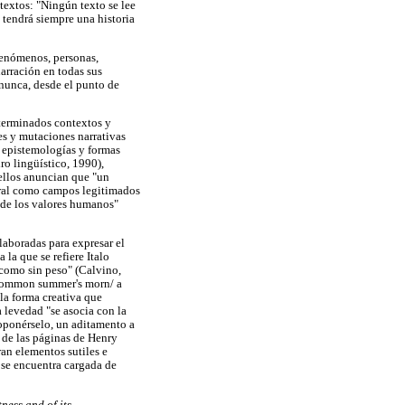
r textos: "Ningún texto se lee
 tendrá siempre una historia
fenómenos, personas,
narración en todas sus
nunca, desde el punto de
eterminados contextos y
nes y mutaciones narrativas
e epistemologías y formas
ro lingüístico, 1990),
 ellos anuncian que "un
tural como campos legitimados
e de los valores humanos"
laboradas para expresar el
 la que se refiere Italo
 como sin peso" (Calvino,
a common summer's morn/ a
 la forma creativa que
a levedad "se asocia con la
roponérselo, un aditamento a
o de las páginas de Henry
ran elementos sutiles e
 se encuentra cargada de
tness and of its