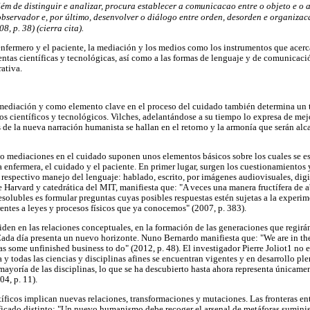
lém de distinguir e analizar, procura establecer a comunicacao entre o objeto e o 
observador e, por último, desenvolver o diálogo entre orden, desorden e organiz
, p. 38) (cierra cita).
l enfermero y el paciente, la mediación y los medios como los instrumentos que acerc
entas científicas y tecnológicas, así como a las formas de lenguaje y de comunicaci
rativa.
 mediación y como elemento clave en el proceso del cuidado también determina un
tos científicos y tecnológicos. Vilches, adelantándose a su tiempo lo expresa de me
 de la nueva narración humanista se hallan en el retorno y la armonía que serán alc
mo mediaciones en el cuidado suponen unos elementos básicos sobre los cuales se e
a enfermera, el cuidado y el paciente. En primer lugar, surgen los cuestionamientos 
 respectivo manejo del lenguaje: hablado, escrito, por imágenes audiovisuales, digit
e Harvard y catedrática del MIT, manifiesta que: "A veces una manera fructífera de 
solubles es formular preguntas cuyas posibles respuestas estén sujetas a la experim
entes a leyes y procesos físicos que ya conocemos" (2007, p. 383).
ciden en las relaciones conceptuales, en la formación de las generaciones que regirá
Cada día presenta un nuevo horizonte. Nuno Bernardo manifiesta que: "We are in th
 has some unfinished business to do" (2012, p. 48). El investigador Pierre Joliot1 no 
a y todas las ciencias y disciplinas afines se encuentran vigentes y en desarrollo p
mayoría de las disciplinas, lo que se ha descubierto hasta ahora representa únicame
04, p. 11).
íficos implican nuevas relaciones, transformaciones y mutaciones. Las fronteras en
ficado distinto: "Un nuevo humanismo debe recoger el arsenal de metáforas suminist