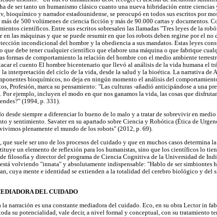
de ser tanto un humanismo clásico cuanto una nueva hibridación entre ciencias y 
mov, bioquímico y narrador estadounidense, se preocupó en todos sus escritos por mo
 más de 500 volúmenes de ciencia ficción y más de 90.000 cartas y documentos. C
ientos científicos. Entre sus escritos sobresalen las llamadas "Tres leyes de la rob
se en las máquinas y que se puede resumir en que los robots deben regirse por el no
otección incondicional del hombre y la obediencia a sus mandatos. Estas leyes const
que debe tener cualquier científico que elabore una máquina o que fabrique cualqu
as formas de comportamiento la relación del hombre con el medio ambiente terrestre 
acar el cuento El hombre bicentenario que llevó al análisis de la vida humana el trá
 la interpretación del ciclo de la vida, desde la salud y la bioética. La narrativa de 
omponentes bioquímicos, no deja en ningún momento el análisis del comportamiento
tos, Profesión, marca su pensamiento: "Las culturas -añadió anticipándose a una pr
 Por ejemplo, incluyen el modo en que nos ganamos la vida, las cosas que disfruta
endes?" (1994, p. 331).
 desde siempre a diferenciar lo bueno de lo malo y a tratar de sobrevivir en medio 
o y sentimiento. Savater en su apartado sobre Ciencia y Robótica (Ética de Urgen
a vivimos plenamente el mundo de los robots" (2012, p. 69).
que suele ser uno de los procesos del cuidado y que en muchos casos determina la 
tituye un elemento de reflexión para los humanistas, sino que los científicos lo tie
 de filosofía y director del programa de Ciencia Cognitiva de la Universidad de Indi
está volviendo "innata" y absolutamente indispensable: "Hablo de ser simbiontes
an, cuya mente e identidad se extienden a la totalidad del cerebro biológico y del s
EDIADORA DEL CUIDADO
 la narración es una constante mediadora del cuidado. Eco, en su obra Lector in fabu
oda su potencialidad, vale decir, a nivel formal y conceptual, con su tratamiento te