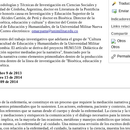
Traduc
dologías y Técnicas de Investigación en Ciencias Sociales y
ad de Córdoba, Argentina, doctor en Literatura de la Pontificia
Enviar 
r honoris causa en Investigación y Educación Superior de la
Alcides Carrión, de Perú y doctor en Bioética. Director de la
Indicadore
oética, educación y cultura" y director del Centro de
Links rela
tad de Educación y Humanidades, de la Universidad Militar Nueva
Correo electrónico:
omar.parra@unimilitar.edu.co
Compartir
entro del trabajo investigativo que adelanta el grupo de "Cultura
Otros
Facultad de Educación y Humanidades de la Universidad Militar
Otros
mbia. El artículo se deriva del proyecto HUM1519: Didáctica de
ión superior mediadas por la narrativa", financiado por la
Permali
la narrativa como elementos primordiales dentro de la producción
tra dentro de la línea de investigación de "Bioética, educación y
oética.
bre 9 de 2013
ro 15 de 2014
 09 de 2014
 de la enfermería, se constituye en un proceso que requiere la mediación narrativa p
mentos primordiales que lo sustenten. Los actores, enfermera, paciente y contexto, i
 los referentes que se narran desde el cuerpo y desde la enfermedad. La ciencia y la 
 y mediaciones y enriquecen la comunicación y el diálogo necesarios para la intera
 implica, en la mayoría de las ocasiones, metáforas y manejos simbólicos que irónic
o mismo, a la enfermedad y al cuidado. Una minuciosa revisión de los escritos dedic
a, con relación a la enfermedad, el cuidado, la narrativa y la ciencia, muestra los te