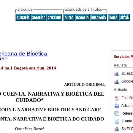
ricana de Bioética
Servicios 
4702
Revista
.14 no.1 Bogotá ene./jun. 2014
SciELO
Google
ARTÍCULO ORIGINAL
Articulo
CUENTA. NARRATIVA Y BIOÉTICA DEL
Españo
CUIDADO*
Articu
COUNT. NARRATIVE BIOETHICS AND CARE
Referen
NTA. NARRATIVA E BIOÉTICA DO CUIDADO
Como c
a
SciELO
Omar Parra Rozo