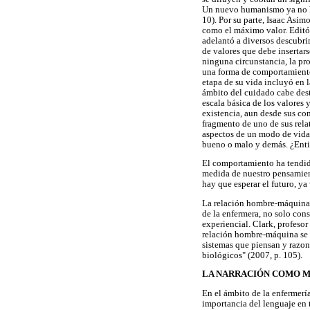
Un nuevo humanismo ya no ha 
10). Por su parte, Isaac Asi
como el máximo valor. Editó
adelantó a diversos descubrim
de valores que debe insertar
ninguna circunstancia, la pr
una forma de comportamiento 
etapa de su vida incluyó en l
ámbito del cuidado cabe dest
escala básica de los valores y
existencia, aun desde sus c
fragmento de uno de sus rela
aspectos de un modo de vida.
bueno o malo y demás. ¿Enti
El comportamiento ha tendido
medida de nuestro pensamient
hay que esperar el futuro, y
La relación hombre-máquina, 
de la enfermera, no solo cons
experiencial. Clark, profesor
relación hombre-máquina se 
sistemas que piensan y razon
biológicos" (2007, p. 105).
LA NARRACIÓN COMO M
En el ámbito de la enfermería
importancia del lenguaje en t