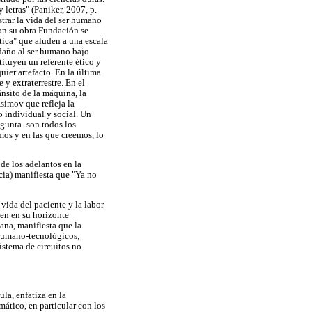
letras" (Paniker, 2007, p.
strar la vida del ser humano
on su obra Fundación se
ótica" que aluden a una escala
 daño al ser humano bajo
ituyen un referente ético y
ier artefacto. En la última
y extraterrestre. En el
nsito de la máquina, la
Asimov que refleja la
 individual y social. Un
egunta- son todos los
mos y en las que creemos, lo
de los adelantos en la
cia) manifiesta que "Ya no
vida del paciente y la labor
nen en su horizonte
ana, manifiesta que la
 humano-tecnológicos;
istema de circuitos no
la, enfatiza en la
mático, en particular con los