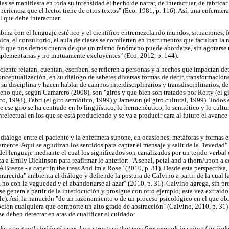
las se manifiesta en toda su intensidad el hecho de narrar, de interactuar, de fabrica
riencia que el lector tiene de otros textos" (Eco, 1981, p. 116). Así, una enfermera
l que debe interactuar.
bina con el lenguaje estético y el científico entremezclando mundos, situaciones, 
nica, el consultorio, el aula de clases se convierten en instrumentos que facultan la 
ir que nos demos cuenta de que un mismo fenómeno puede abordarse, sin agotarse 
omplementarias y no mutuamente excluyentes" (Eco, 2012, p. 144).
aciente relatan, cuentan, escriben, se refieren a personas y a hechos que impactan d
conceptualización, en su diálogo de saberes diversas formas de decir, transformacio
 su disciplina y hacen hablar de campos interdisciplinarios y transdisciplinarios, d
meno que, según Camarero (2008), son "giros y que bien son tratados por Rorty (el gi
o, 1998), Fabri (el giro semiótico, 1999) y Jameson (el giro cultural, 1999). Todos
 ese giro se ha centrado en lo lingüístico, lo hermenéutico, lo semiótico y lo cul
intelectual en los que se está produciendo y se va a producir cara al futuro el avanc
diálogo entre el paciente y la enfermera supone, en ocasiones, metáforas y formas e
amente. Aquí se agudizan los sentidos para captar el mensaje y salir de la "levedad" a
el lenguaje mediante el cual los significados son canalizados por un tejido verbal
a a Emily Dickinson para reafirmar lo anterior: "A sepal, petal and a thorn/upon 
 A Breeze - a caper in the trees And Im a Rose" (2010, p. 31). Desde esta perspectiva,
rarecida" ambienta el diálogo y defiende la postura de Calvino a partir de la cual l
, no con la vaguedad y el abandonarse al azar" (2010, p. 31). Calvino agrega, sin p
se genera a partir de la interlocución y prosigue con otro ejemplo, esta vez extraíd
le). Así, la narración "de un razonamiento o de un proceso psicológico en el que ob
pción cualquiera que comporte un alto grado de abstracción" (Calvino, 2010, p. 31)
e deben detectar en aras de cualificar el cuidado:
ths, constantly bridged over: by a structure that was firm enough in spite of its ligh