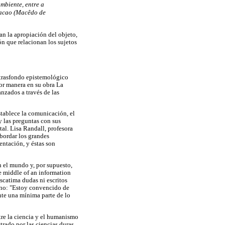
ambiente, entre a
acacao (Macêdo de
an la apropiación del objeto,
ón que relacionan los sujetos
 trasfondo epistemológico
jor manera en su obra La
anzados a través de las
stablece la comunicación, el
y las preguntas con sus
al. Lisa Randall, profesora
abordar los grandes
entación, y éstas son
n el mundo y, por supuesto,
e middle of an information
escatima dudas ni escritos
leno: "Estoy convencido de
nte una mínima parte de lo
tre la ciencia y el humanismo
rado por las ciencias duras.