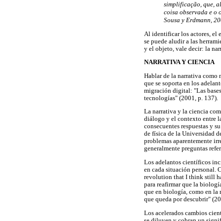
simplificação, que, a
coisa observada e o 
Sousa y Erdmann, 2008
Al identificar los actores, e
se puede aludir a las herrami
y el objeto, vale decir: la nar
NARRATIVA Y CIENCIA
Hablar de la narrativa como
que se soporta en los adelan
migración digital: "Las bases
tecnologías" (2001, p. 137).
La narrativa y la ciencia co
diálogo y el contexto entre l
consecuentes respuestas y su
de física de la Universidad d
problemas aparentemente irre
generalmente preguntas refer
Los adelantos científicos in
en cada situación personal. 
revolution that I think still
para reafirmar que la biologí
que en biología, como en la 
que queda por descubrir" (20
Los acelerados cambios cient
se diluyen y cobran un signi