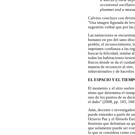
occasional oscillatio
plummet and a measur
Calvino concluye con diverso
"Una imagen figurada de leve
sugestión verbal que por las 
Las narraciones se encuentran
humano en pro del sano disce
perdón, el reconocimiento, la
imprimen confianza a las orga
buscar la felicidad, similar 
todas las habitaciones tienen
físicos donde se da el cuida
manera de reconocer al otro, 
infravalorarlos y de hacerlo
EL ESPACIO Y EL TIEM
El momento y el sitio suelen
ritmo que determina el tiemp
uno de los puntos de su decál
el daño" (2008, pp. 165, 166)
Arán, docente e investigador
puede entender a partir de un
Octavio Paz y el filósofo Enr
fronteras que delimitan su qu
que solamente puede ser compl
lo que se considera como com