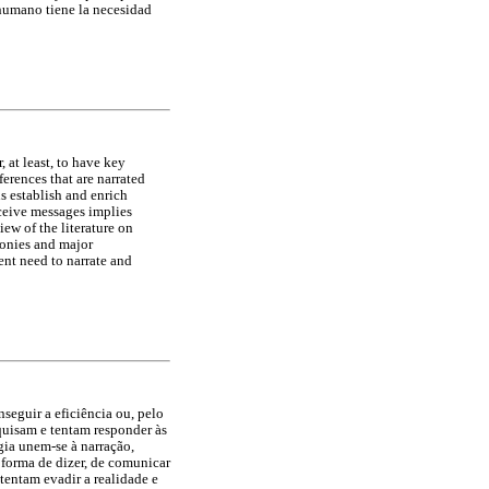
 humano tiene la necesidad
, at least, to have key
ferences that are narrated
s establish and enrich
ceive messages implies
iew of the literature on
imonies and major
ent need to narrate and
seguir a eficiência ou, pelo
squisam e tentam responder às
ogia unem-se à narração,
 forma de dizer, de comunicar
tentam evadir a realidade e