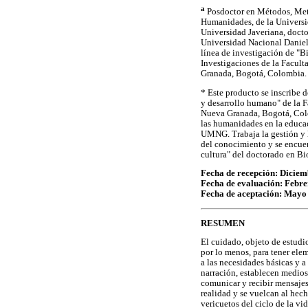
a
Posdoctor en Métodos, Meto
Humanidades, de la Universid
Universidad Javeriana, docto
Universidad Nacional Daniel 
línea de investigación de "Bi
Investigaciones de la Facul
Granada, Bogotá, Colombia. 
* Este producto se inscribe d
y desarrollo humano" de la 
Nueva Granada, Bogotá, Colo
las humanidades en la educac
UMNG. Trabaja la gestión y 
del conocimiento y se encuen
cultura" del doctorado en Bi
Fecha de recepción: Diciem
Fecha de evaluación: Febre
Fecha de aceptación: Mayo
RESUMEN
El cuidado, objeto de estudio
por lo menos, para tener ele
a las necesidades básicas y a
narración, establecen medios
comunicar y recibir mensajes
realidad y se vuelcan al hech
vericuetos del ciclo de la vid