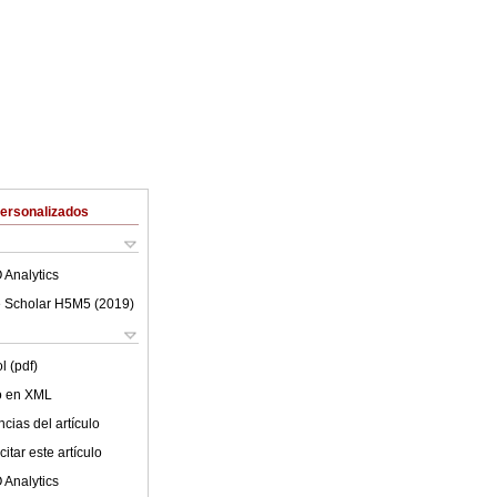
Personalizados
 Analytics
 Scholar H5M5 (
2019
)
l (pdf)
lo en XML
cias del artículo
itar este artículo
 Analytics