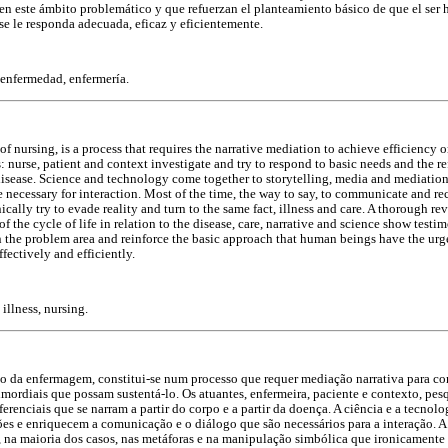
en este ámbito problemático y que refuerzan el planteamiento básico de que el ser
se le responda adecuada, eficaz y eficientemente.
 enfermedad, enfermería.
of nursing, is a process that requires the narrative mediation to achieve efficiency or
s: nurse, patient and context investigate and try to respond to basic needs and the re
isease. Science and technology come together to storytelling, media and mediation
ecessary for interaction. Most of the time, the way to say, to communicate and re
cally try to evade reality and turn to the same fact, illness and care. A thorough rev
of the cycle of life in relation to the disease, care, narrative and science show test
n the problem area and reinforce the basic approach that human beings have the urg
ffectively and efficiently.
 illness, nursing.
o da enfermagem, constitui-se num processo que requer mediação narrativa para con
imordiais que possam sustentá-lo. Os atuantes, enfermeira, paciente e contexto, pe
ferenciais que se narram a partir do corpo e a partir da doença. A ciência e a tecnol
s e enriquecem a comunicação e o diálogo que são necessários para a interação. A
 na maioria dos casos, nas metáforas e na manipulação simbólica que ironicamente 