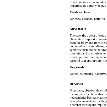
investigaciones que inciden 
imperiosa de narrar y de que 
Palabras clave
Bioética, cuidado, narrativa,
ABSTRACT
The care, the object of study 
elements to support it. Actor
from the body and from the d
communication and dialogue n
symbolic metaphors that ironi
bioethics and the intricacies 
investigations that impact o
respond to it appropriately, e
Key words
Bioethics, nursing, narrative,
RESUMO
O cuidado, objetivo de estud
menos, para ter elementos pr
necessidades básicas e aos re
estabelecem meios e mediaçõe
e receber mensagens implica,