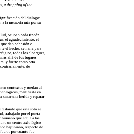
es, a dropping of the
ignificación del diálogo:
n a la memoria más por su
salud, ocupan cada rincón
as, el agradecimiento, el
s, que dan cohesión e
te el hecho: se narra para
efugios, todos los albergues,
más allá de los lugares
r muy fuerte como otra
 contrariamente, de
enen contextos y ruedan al
ncológicos, manifiesta en
a sanar una herida y reparar
ifestando que esta solo se
ad, trabajado por el poeta
er humano que actúa a las
tiene un centro axiológico
ico bajtiniano, respecto de
fueros por cuanto fue