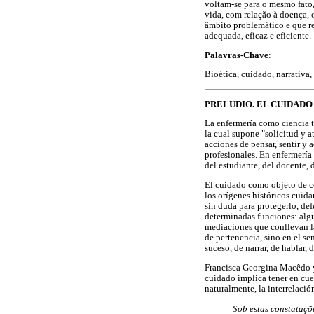
voltam-se para o mesmo fato,
vida, com relação à doença, o
âmbito problemático e que r
adequada, eficaz e eficiente.
Palavras-Chave
:
Bioética, cuidado, narrativa,
PRELUDIO. EL CUIDAD
La enfermería como ciencia t
la cual supone "solicitud y 
acciones de pensar, sentir y 
profesionales. En enfermería
del estudiante, del docente, d
El cuidado como objeto de c
los orígenes históricos cuidar
sin duda para protegerlo, de
determinadas funciones: algu
mediaciones que conllevan la
de pertenencia, sino en el se
suceso, de narrar, de hablar, 
Francisca Georgina Macêdo y
cuidado implica tener en cuen
naturalmente, la interrelació
Sob estas constataçõ