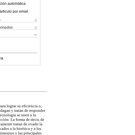
ción automática
articulo por email
s
cionados
nk
ara lograr su eficiencia o,
ndagan y tratan de responder
tecnología se unen a la
cción. La forma de decir, de
amente tratan de evadir la
ados a la bioética y a los
stimonios y las principales