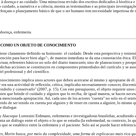
 à doença e ao cuidado. Uma minuciosa revisão dos escritos dedicados à bioética e
 cuidado, a narrativa e a ciência, mostra as testemunhas e as principais investigaç
eforçam o planejamento básico de que o ser humano tem necessidade imperiosa de n
 doença, enfermeira.
O COMO UN OBJETO DE CONOCIMIENTO
iene claramente definido su horizonte: el cuidado. Desde esta perspectiva y tenien
atención para hacer bien algo"-, de manera inmediata se da una connotación ética. E
actuar, referentes básicos no solo del diario transcurrir, sino de planeaciones y pros
 dichas acciones se constituyen en componentes primordiales del currículo y se asoc
el profesional y del científico.
onocimiento implica unos actores que deben acercarse al mismo y apropiarse de él.
 era una actividad de reflexión, crítica, implicaba necesariamente conocer, discernir,
fenderlo y conservarlo" (2007, p. 15). Con este presupuesto, el objeto requiere uno
ien que brinde el cuidado y alguien que lo reciba; de igual manera, se hacen nece
 mencionada apropiación. Así, cada uno de los actores "cuenta" no solo en el sen
ntido de ser tenido en cuenta por alguien y de tener en cuenta a alguien, lo mismo qu
de dialogar.
 Alacoque Lorensini Erdmann, enfermeras e investigadoras brasileñas, acudiendo a
ta un diálogo entre el objeto o lo que se estudia (la enfermedad, su contexto, lo qu
n que se establece entre la enfermera y el paciente. Solo así se puede hacer referenci
es, Morin busca, por meio da complexidade, uma forma de explicacao mais rica qu