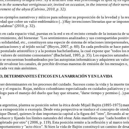
n in the somewhat vertiginous air, invited on occasion, in the interest of their nerv
ement of the abyss (Calvino, 2010, p. 32).
s ejemplos narrativos y míticos para subrayar su proposición de la levedad y la res
dad que cobre un valor emblemático (...) Hay invenciones literarias que se impone
palabras" (2010, p. 32).
 en cada espacio vital, puestas en la red o en el recinto cerrado de la instancia de 
rnimiento, del bienestar: "Los sentimientos analizados y sus contrapartidas positiv
 solidaridad, etc., constituyen una especie de sistema de relaciones interpersonale
nizaciones y al tejido social" (Hoyos, 2007, p. 60). En cada profesión se hace paten
al postulado aristotélico y a la postura bachelardiana, la cual expone que "todos los r
 valores de onirismo consonantes" (Bachelard, 1995, p. 35). Los espacios saturados 
do se encuentran bombardeados por las autopistas informáticas y adquieren un valo
de revalorar los canales, de percibir diversas maneras de emisión de los mensajes o,
s cada vez más anónimos.
PO, DETERMINANTES ÉTICOS EN LA NARRACIÓN Y EN LA VIDA
 ser determinantes en los procesos del cuidado. Sucesos como la vida y la muerte ti
o y el espacio. Rojas, médico colombiano especializado en cuidados paliativos y o
ogo para el manejo del duelo que hay que situarse, "darse tiempo y permiso (...) par
.
a argentina, plantea su posición sobre la ética desde Mijaíl Bajtin (1895-1975) man
a extraposición o exotopía. Desde esta perspectiva se trasluce el concepto de otred
ique Dussel, quienes le dan importancia capital a la figura del "otro", llevando al s
ehacer y fijando los límites naturales del obrar. Arán manifiesta que "cada hombre 
etado por otro" ( 2006, p. 119). Esta posición remite a la reflexión y al marco teór
portamiento y "acto ético". Si bien la vida de Bajtin constituyó un camino de desa