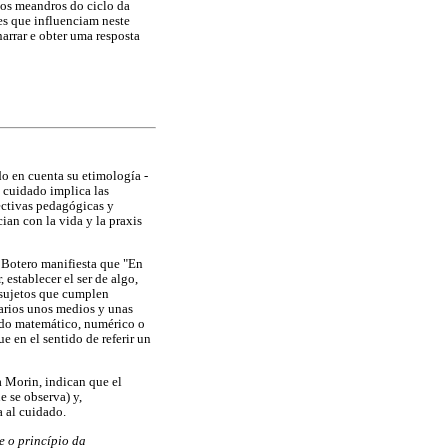
 os meandros do ciclo da
ões que influenciam neste
arrar e obter uma resposta
do en cuenta su etimología -
l cuidado implica las
pectivas pedagógicas y
ian con la vida y la praxis
 Botero manifiesta que "En
 establecer el ser de algo,
s sujetos que cumplen
sarios unos medios y unas
tido matemático, numérico o
e en el sentido de referir un
 Morin, indican que el
e se observa) y,
a al cuidado.
e o princípio da