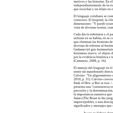
motivos y las historias. En el
independientemente de la expe
que escuchar y un relato en e
El lenguaje cotidiano se com
contextos. El hospital, la clí
dimensiones: "Y puede ocurr
vista de diversas teorías, c
Cada día la enfermera y el p
utilizan en su hablar, en su 
que eliminan las fronteras de
diversas de referirse al fenó
Gadamer (el giro hermenéutic
fenómeno nuevo: el objeto de
por la evidencia histórica e 
(Camarero, 2008, p. 16).
El manejo del lenguaje en el 
sentir sin manifestarlo direct
Calvino: "Un aligeramiento d
2010, p. 31). Calvino convoc
flask of Dew -a Bee or two- /
presenta una "consistencia en
precisión y la determinación
la importancia narrativa que 
James (The Beast in the jung
imperceptibles, o una descri
significados y mensajes que s
It was as if these dep