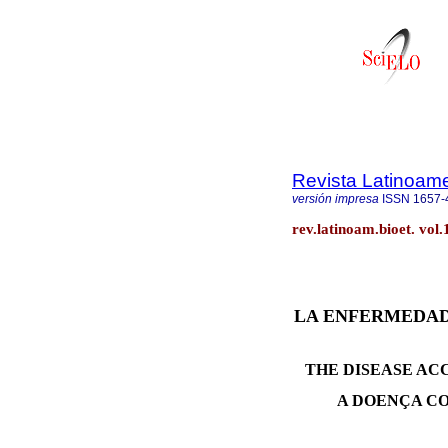
Revista Latinoame
versión impresa
ISSN
1657-
rev.latinoam.bioet. vol
LA ENFERMEDAD 
THE DISEASE AC
A DOENÇA CO