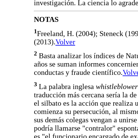
investigación. La ciencia lo agrade
NOTAS
1
Freeland, H. (2004); Steneck (19
(2013).
Volver
2
Basta analizar los índices de Nat
años se suman informes concernie
conductas y fraude científico.
Volv
3
La palabra inglesa
whistleblower
traducción más cercana sería la de 
el silbato es la acción que realiza 
comienza su persecución, al mismo
sus demás colegas vengan a unirse
podría llamarse "contralor" espont
es "el funcionario encargado de ex