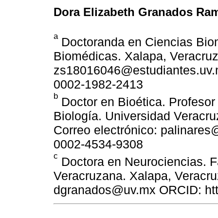
Dora Elizabeth Granados Ra
a
Doctoranda en Ciencias Biom
Biomédicas. Xalapa, Veracruz,
zs18016046@estudiantes.uv.mx
0002-1982-2413
b
Doctor en Bioética. Profeso
Biología. Universidad Veracru
Correo electrónico: palinares
0002-4534-9308
c
Doctora en Neurociencias. F
Veracruzana. Xalapa, Veracruz
dgranados@uv.mx ORCID: http