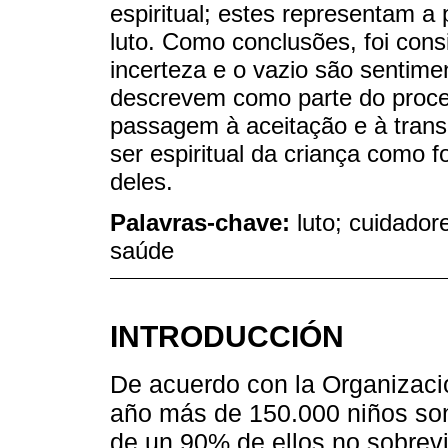
espiritual; estes representam a
luto. Como conclusões, foi con
incerteza e o vazio são sentim
descrevem como parte do proc
passagem à aceitação e à trans
ser espiritual da criança como f
deles.
Palavras-chave:
luto; cuidador
saúde
INTRODUCCIÓN
De acuerdo con la Organizaci
año más de 150.000 niños son
de un 90% de ellos no sobrev