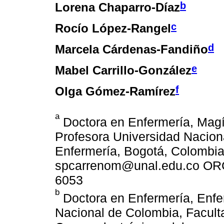
b
Lorena Chaparro-Díaz
c
Rocío López-Rangel
d
Marcela Cárdenas-Fandiño
e
Mabel Carrillo-González
f
Olga Gómez-Ramírez
a
Doctora en Enfermería, Magí
Profesora Universidad Nacion
Enfermería, Bogotá, Colombia.
spcarrenom@unal.edu.co ORCI
6053
b
Doctora en Enfermería, Enfe
Nacional de Colombia, Facult