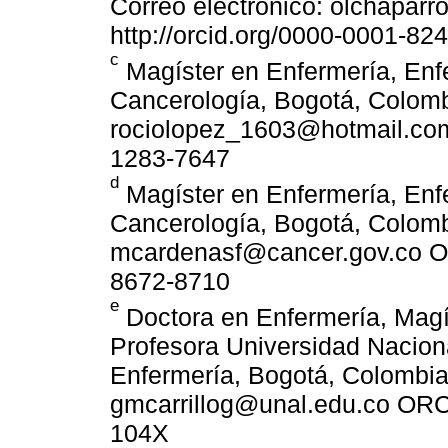
Correo electrónico: olchapar
http://orcid.org/0000-0001-82
c
Magíster en Enfermería, Enfe
Cancerología, Bogotá, Colombi
rociolopez_1603@hotmail.com 
1283-7647
d
Magíster en Enfermería, Enfe
Cancerología, Bogotá, Colombi
mcardenasf@cancer.gov.co ORC
8672-8710
e
Doctora en Enfermería, Magí
Profesora Universidad Nacion
Enfermería, Bogotá, Colombia.
gmcarrillog@unal.edu.co ORCI
104X