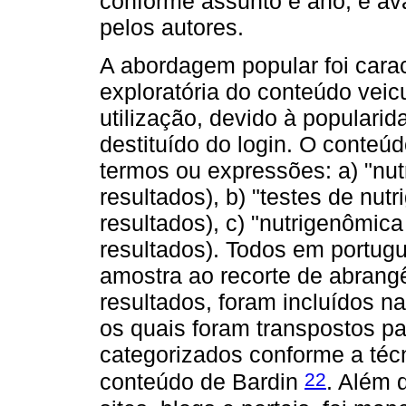
conforme assunto e ano, e aval
pelos autores.
A abordagem popular foi cara
exploratória do conteúdo veic
utilização, devido à populari
destituído do login. O conteú
termos ou expressões: a) "nut
resultados), b) "testes de nut
resultados), c) "nutrigenômica
resultados). Todos em portugu
amostra ao recorte de abrangê
resultados, foram incluídos na
os quais foram transpostos pa
categorizados conforme a téc
22
conteúdo de Bardin
. Além 