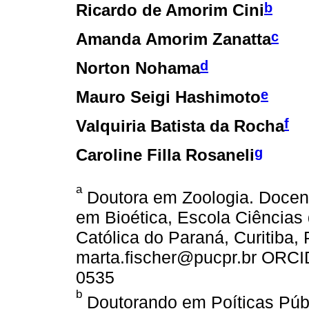
b
Ricardo de Amorim Cini
c
Amanda Amorim Zanatta
d
Norton Nohama
e
Mauro Seigi Hashimoto
f
Valquiria Batista da Rocha
g
Caroline Filla Rosaneli
a
Doutora em Zoologia. Docen
em Bioética, Escola Ciências 
Católica do Paraná, Curitiba, 
marta.fischer@pucpr.br ORCID
0535
b
Doutorando em Poíticas Públ