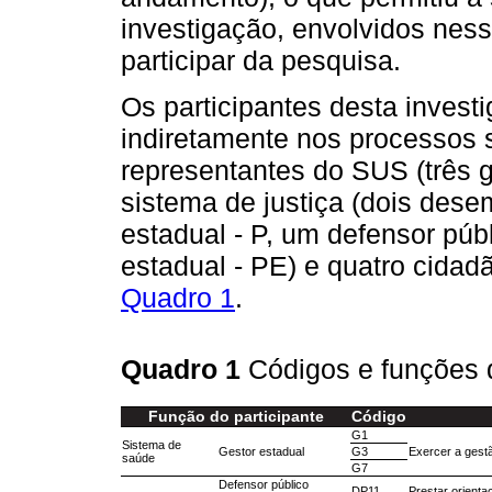
investigação, envolvidos ness
participar da pesquisa.
Os participantes desta invest
indiretamente nos processos 
representantes do SUS (três g
sistema de justiça (dois des
estadual - P, um defensor púb
estadual - PE) e quatro cidad
Quadro 1
.
Quadro 1
Códigos e funções 
Função do participante
Código
G1
Sistema de
Gestor estadual
G3
Exercer a gestã
saúde
G7
Defensor público
DP11
Prestar orienta