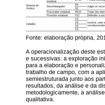
estadual
D4
Sistema de
Desembargador
Julgar os recur
Justiça
D2
Procurador estadual
PE10
Tratar dos inte
Promotor estadual
P12
Defender a soci
C5
C6
Usufruir, zelar 
Cidadão
constitucionalm
C8
C9
Fonte: elaboração própria, 20
A operacionalização deste est
e sucessivas: a exploração in
para a elaboração e personaliz
trabalho de campo, com a apli
semiestruturada junto aos par
resultados, da análise e da d
metodologicamente, a análise
qualitativa.