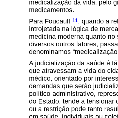
medicalização da vida, pelo 
medicamentos.
11
Para Foucault
, quando a re
introjetada na lógica de merc
medicina moderna quanto no s
diversos outros fatores, pass
denominamos “medicalização d
A judicialização da saúde é 
que atravessam a vida do cid
médico, orientado por interes
demandas que serão judicializ
político-administrativo, repr
do Estado, tende a tensionar o
ou a restrição pode tanto res
em saúde, individuais ou cole