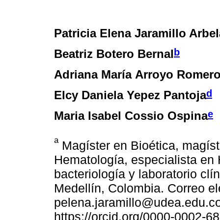
Patricia Elena Jaramillo Arbe
b
Beatriz Botero Bernal
Adriana María Arroyo Romer
d
Elcy Daniela Yepez Pantoja
e
Maria Isabel Cossio Ospina
a
Magíster en Bioética, magíst
Hematología, especialista en
bacteriología y laboratorio clí
Medellín, Colombia. Correo el
pelena.jaramillo@udea.edu.c
https://orcid.org/0000-0002-6