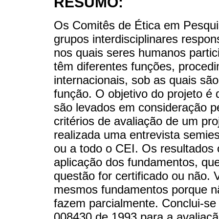
RESUMO:
Os Comitês de Ética em Pesquis
grupos interdisciplinares respon
nos quais seres humanos partic
têm diferentes funções, proced
internacionais, sob as quais s
função. O objetivo do projeto é
são levados em consideração p
critérios de avaliação de um pro
realizada uma entrevista semie
ou a todo o CEI. Os resultados
aplicação dos fundamentos, qu
questão for certificado ou não.
mesmos fundamentos porque nã
fazem parcialmente. Conclui-se
008430 de 1993 para a avaliação