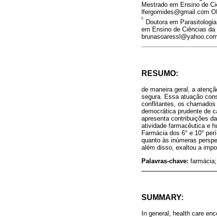
Mestrado em Ensino de Ciên
lfergomides@gmail.com OR
c
Doutora em Parasitologia
em Ensino de Ciências da S
brunasoaressl@yahoo.com.
RESUMO:
de maneira geral, a atenç
segura. Essa atuação consi
conflitantes, os chamados 
democrática prudente de c
apresenta contribuições d
atividade farmacêutica e 
Farmácia dos 6° e 10° perí
quanto às inúmeras perspe
além disso, exaltou a impor
Palavras-chave:
farmácia;
SUMMARY:
In general, health care en