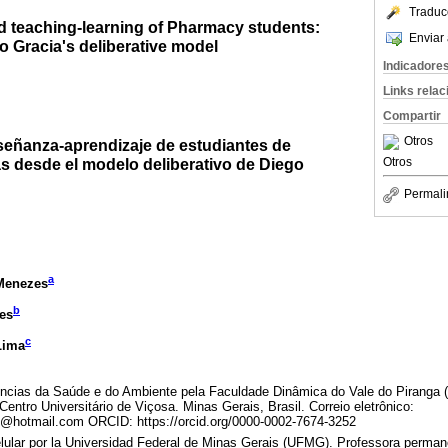
Traduc
nd teaching-learning of Pharmacy students:
Enviar 
 Gracia's deliberative model
Indicadore
Links rela
Compartir
Otros
nseñanza-aprendizaje de estudiantes de
s desde el modelo deliberativo de Diego
Otros
Permali
a
 Menezes
b
es
c
Lima
cias da Saúde e do Ambiente pela Faculdade Dinâmica do Vale do Piranga 
entro Universitário de Viçosa. Minas Gerais, Brasil. Correio eletrônico:
s@hotmail.com ORCID: https://orcid.org/0000-0002-7674-3252
lular por la Universidad Federal de Minas Gerais (UFMG). Professora perma