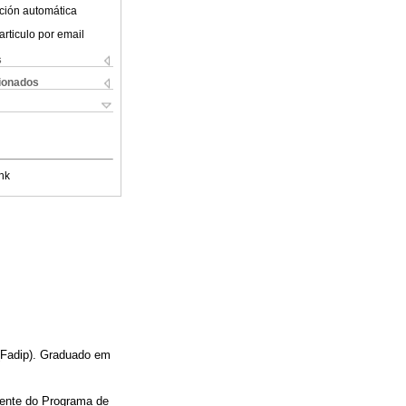
ción automática
articulo por email
s
cionados
nk
(Fadip). Graduado em
nente do Programa de