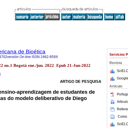
ricana de Bioética
Servicios 
4702
versión On-line
ISSN
2462-859X
Revista
.22 no.1 Bogotá ene./jun. 2022 Epub 21-Jun-2022
SciELO
0
Google
ARTIGO DE PESQUISA
Articulo
e ensino-aprendizagem de estudantes de
Portug
as do modelo deliberativo de Diego
Articu
Referen
Como c
SciELO