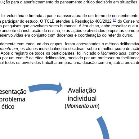
buição para o aperfeiçoamento do pensamento crítico decisório em situaçõe
 foi voluntária e firmada a partir da assinatura de um termo de consentimento
15
m participar do estudo. O TCLE atendeu à Resolução 466/2012
do Conselho
s pesquisas que envolvem seres humanos. Além disso, cabe ressaltar que a
o anuente da instituição de ensino, e as ações e atividades propostas como p
desenvolvidas em conjunto com docentes e coordenação do referido curso.
damente com cada um dos grupos, foram apresentados o método deliberativo
mento um
, os alunos individualmente decidiram sobre o melhor curso de açã
Após o registro de todos os participantes, foi iniciado o
Momento dois
, como
por um comitê de ética deliberativo, mediado por um professor ou facilitado
ual todos os envolvidos trabalharam para uma decisão comum, sob a prova de