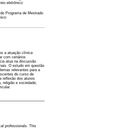
io eletrônico:
e do Programa de Mestrado
nico:
s a atuação clínica
dar com cenários
acia atua na discussão
onais. O estudo em questão
blemas relevantes para a
iscentes do curso de
a reflexão dos alunos
 religião e sociedade;
icular.
al professionals. This