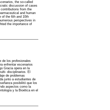
scenarios, the so-called
ocratic discussion of cases
 contributions from the
 pharmaceutical and human
 of the 6th and 10th
e numerous perspectives in
ghted the importance of
e de los profesionales
ra enfrentar escenarios
go Gracia opera en la
ti- disciplinarios. El
rdaje de problemas
da junto a estudiantes de
señanza posibilitó que los
rando aspectos como la
ntología y la Bioética en el