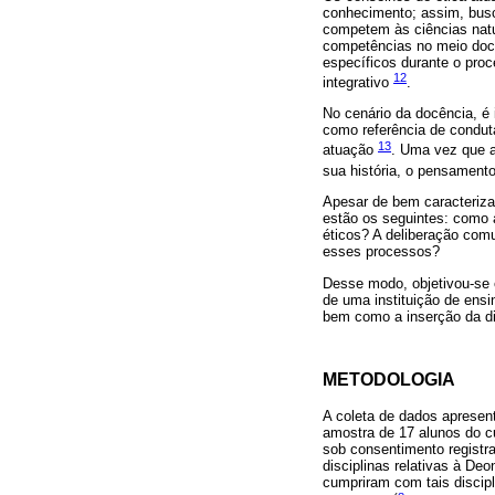
conhecimento; assim, bus
competem às ciências natu
competências no meio doc
específicos durante o pro
12
integrativo
.
No cenário da docência, é 
como referência de condut
13
atuação
. Uma vez que a
sua história, o pensamento
Apesar de bem caracteriza
estão os seguintes: como 
éticos? A deliberação comu
esses processos?
Desse modo, objetivou-se e
de uma instituição de ensi
bem como a inserção da disc
METODOLOGIA
A coleta de dados apresen
amostra de 17 alunos do cu
sob consentimento registr
disciplinas relativas à De
cumpriram com tais discipl