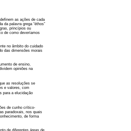
e definem as ações de cada
da da palavra grega “éthos”
gras, princípios ou
ico de como deveríamos
nte no âmbito do cuidado
tudo das dimensões morais
rumento de ensino,
dividem opiniões na
que as resoluções se
es e valores, com
s para a elucidação
ões de cunho crítico-
as paradoxais, nos quais
conhecimento, de forma
nto de diferentes áreas de