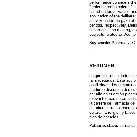
performance considers the i
“ethical-moral problems”. 
based on facts, values and
application of the deliber
activity under the gaze of
periods, respectively. Deli
health decision-making, con
subjects related to Deontol
Key words:
Pharmacy; Cli
RESUMEN:
en general, el cuidado de 
farmacéuticos. Esta acción
conflictivos, los denomina
prudente discusión democrá
estudio en cuestión presen
relevantes para la activid
la carrera de Farmacia de 
estudiantes reflexionaran 
cultura, la religión y la s
plan de estudios.
Palabras clave:
farmacia; 