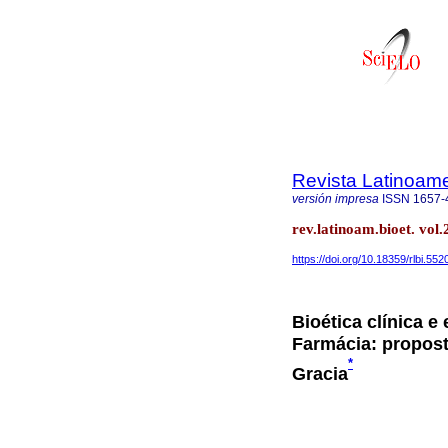
Revista Latinoame
versión impresa
ISSN
1657-
rev.latinoam.bioet. vol
https://doi.org/10.18359/rlbi.552
Bioética clínica 
Farmácia: propost
*
Gracia