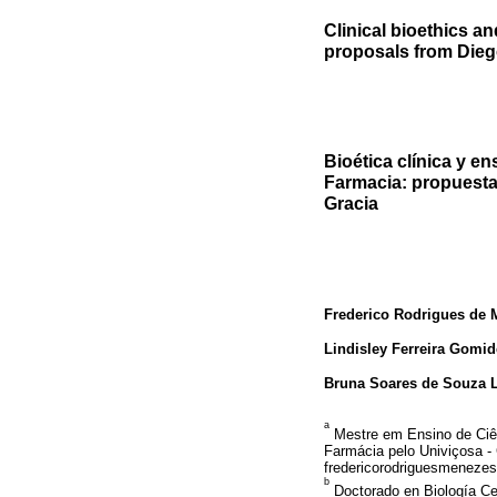
Clinical bioethics a
proposals from Diego
Bioética clínica y e
Farmacia: propuesta
Gracia
Frederico Rodrigues de
Lindisley Ferreira Gomid
Bruna Soares de Souza 
a
Mestre em Ensino de Ciên
Farmácia pelo Univiçosa - C
fredericorodriguesmeneze
b
Doctorado en Biología Ce