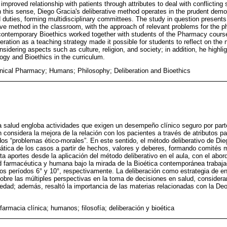
mproved relationship with patients through attributes to deal with conflicting 
In this sense, Diego Gracia's deliberative method operates in the prudent dem
 duties, forming multidisciplinary committees. The study in question presents
ative method in the classroom, with the approach of relevant problems for the
 contemporary Bioethics worked together with students of the Pharmacy course
beration as a teaching strategy made it possible for students to reflect on th
sidering aspects such as culture, religion, and society; in addition, he highli
ogy and Bioethics in the curriculum.
nical Pharmacy; Humans; Philosophy; Deliberation and Bioethics
la salud engloba actividades que exigen un desempeño clínico seguro por part
 considera la mejora de la relación con los pacientes a través de atributos pa
dos “problemas ético-morales”. En este sentido, el método deliberativo de Die
tica de los casos a partir de hechos, valores y deberes, formando comités mul
ta aportes desde la aplicación del método deliberativo en el aula, con el abo
ad farmacéutica y humana bajo la mirada de la Bioética contemporánea trabaja
los períodos 6° y 10°, respectivamente. La deliberación como estrategia de en
sobre las múltiples perspectivas en la toma de decisiones en salud, conside
ociedad; además, resaltó la importancia de las materias relacionadas con la Deo
farmacia clínica; humanos; filosofía; deliberación y bioética