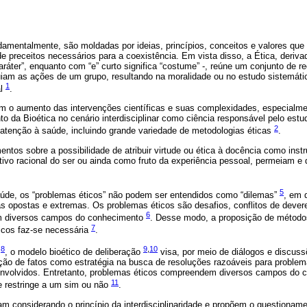
amentalmente, são moldadas por ideias, princípios, conceitos e valores qu
e preceitos necessários para a coexistência. Em vista disso, a Ética, deriva
caráter”, enquanto com “e” curto significa “costume” -, reúne um conjunto de re
iam as ações de um grupo, resultando na moralidade ou no estudo sistemát
1
al
.
m o aumento das intervenções científicas e suas complexidades, especialme
o da Bioética no cenário interdisciplinar como ciência responsável pelo es
2
 atenção à saúde, incluindo grande variedade de metodologias éticas
.
ntos sobre a possibilidade de atribuir virtude ou ética à docência como inst
ivo racional do ser ou ainda como fruto da experiência pessoal, permeiam e 
5
aúde, os “problemas éticos” não podem ser entendidos como “dilemas”
, em 
 opostas e extremas. Os problemas éticos são desafios, conflitos de dever
6
m diversos campos do conhecimento
. Desse modo, a proposição de método
7
icos faz-se necessária
.
8
9
,
10
a
, o modelo bioético de deliberação
visa, por meio de diálogos e discuss
ção de fatos como estratégia na busca de resoluções razoáveis para problem
envolvidos. Entretanto, problemas éticos compreendem diversos campos do 
11
e restringe a um sim ou não
.
m considerando o princípio da interdisciplinaridade e propõem o questioname