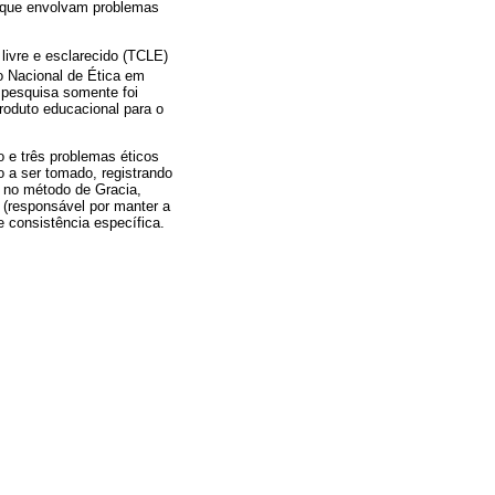
s que envolvam problemas
 livre e esclarecido (TCLE)
 Nacional de Ética em
 pesquisa somente foi
roduto educacional para o
 e três problemas éticos
o a ser tomado, registrando
 no método de Gracia,
r (responsável por manter a
 consistência específica.