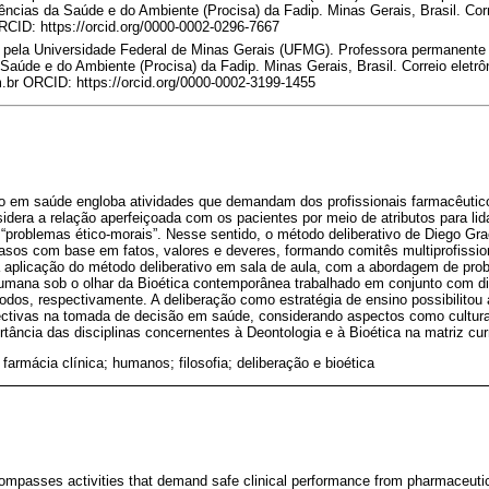
cias da Saúde e do Ambiente (Procisa) da Fadip. Minas Gerais, Brasil. Corre
CID: https://orcid.org/0000-0002-0296-7667
 pela Universidade Federal de Minas Gerais (UFMG). Professora permanent
aúde e do Ambiente (Procisa) da Fadip. Minas Gerais, Brasil. Correio eletrô
br ORCID: https://orcid.org/0000-0002-3199-1455
ão em saúde engloba atividades que demandam dos profissionais farmacêutico
dera a relação aperfeiçoada com os pacientes por meio de atributos para li
“problemas ético-morais”. Nesse sentido, o método deliberativo de Diego Gr
asos com base em fatos, valores e deveres, formando comitês multiprofissi
a aplicação do método deliberativo em sala de aula, com a abordagem de pro
humana sob o olhar da Bioética contemporânea trabalhado em conjunto com d
odos, respectivamente. A deliberação como estratégia de ensino possibilitou 
ctivas na tomada de decisão em saúde, considerando aspectos como cultura,
tância das disciplinas concernentes à Deontologia e à Bioética na matriz curr
 farmácia clínica; humanos; filosofia; deliberação e bioética
compasses activities that demand safe clinical performance from pharmaceutic