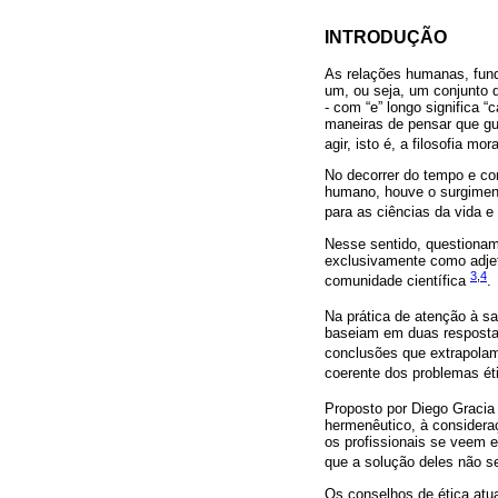
INTRODUÇÃO
As relações humanas, fund
um, ou seja, um conjunto d
- com “e” longo significa “
maneiras de pensar que gu
agir, isto é, a filosofia mor
No decorrer do tempo e co
humano, houve o surgiment
para as ciências da vida e
Nesse sentido, questioname
exclusivamente como adjet
3
,
4
comunidade científica
.
Na prática de atenção à s
baseiam em duas respostas
conclusões que extrapola
coerente dos problemas ét
Proposto por Diego Graci
hermenêutico, à considera
os profissionais se veem 
que a solução deles não s
Os conselhos de ética atua