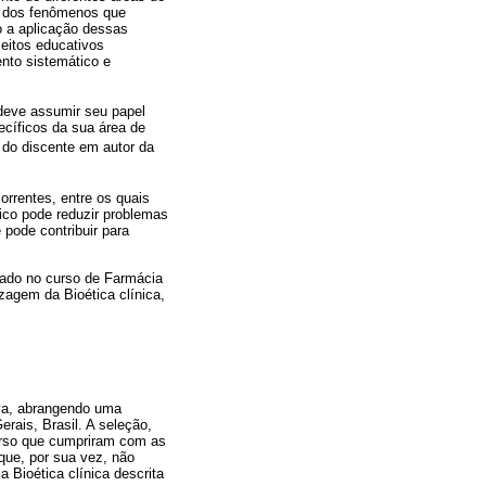
o dos fenômenos que
o a aplicação dessas
eitos educativos
nto sistemático e
 deve assumir seu papel
ecíficos da sua área de
 do discente em autor da
rrentes, entre os quais
ico pode reduzir problemas
 pode contribuir para
icado no curso de Farmácia
zagem da Bioética clínica,
iva, abrangendo uma
rais, Brasil. A seleção,
curso que cumpriram com as
 que, por sua vez, não
 Bioética clínica descrita