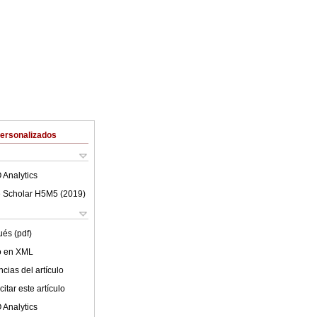
Personalizados
 Analytics
 Scholar H5M5 (
2019
)
ués (pdf)
lo en XML
cias del artículo
itar este artículo
 Analytics