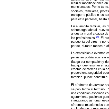
realizar modificaciones en
mencionados. Por lo tanto,
sociales, familiares, profe
transporte público o los a
para este personal, hasta 
En el ámbito familiar, las
sobrecarga laboral, nuevas
angustia moral a causa de 
10
los profesionales
. El pr
patogenia del virus, y por 
per se, durante meses o 
La exposición a eventos es
persisten podría acarrear
(fatiga por compasión y d
trabajo, que resultan en a
efectos deletéreos en la ca
proporciona seguridad econ
también “puede constituir 
El síndrome de
burnout
apa
se popularizó el término. 
una condición asociada con
agotamiento pudiendo gener
inaugurando así una nueva 
síntomas relacionados con 
implicaba un compromiso i