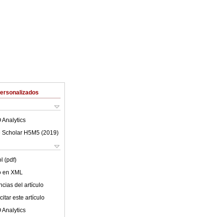
Personalizados
 Analytics
 Scholar H5M5 (
2019
)
l (pdf)
lo en XML
cias del artículo
itar este artículo
 Analytics