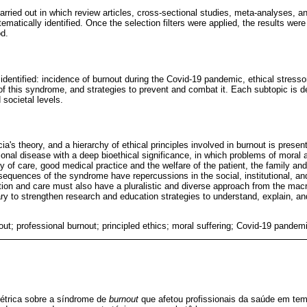
arried out in which review articles, cross-sectional studies, meta-analyses, an
tematically identified. Once the selection filters were applied, the results we
od.
dentified: incidence of burnout during the Covid-19 pandemic, ethical stressor
this syndrome, and strategies to prevent and combat it. Each subtopic is d
d societal levels.
cia's theory, and a hierarchy of ethical principles involved in burnout is prese
ional disease with a deep bioethical significance, in which problems of moral
uty of care, good medical practice and the welfare of the patient, the family and
nsequences of the syndrome have repercussions in the social, institutional, an
ention and care must also have a pluralistic and diverse approach from the mac
sary to strengthen research and education strategies to understand, explain, 
out; professional burnout; principled ethics; moral suffering; Covid-19 pandem
métrica sobre a síndrome de
burnout
que afetou profissionais da saúde em tem