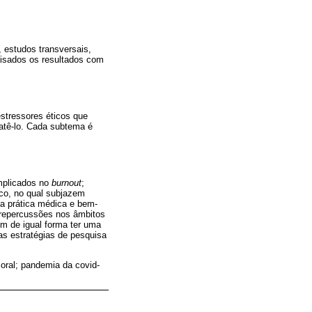
, estudos transversais,
lisados os resultados com
stressores éticos que
atê-lo. Cada subtema é
implicados no
burnout
;
ico, no qual subjazem
oa prática médica e bem-
 repercussões nos âmbitos
em de igual forma ter uma
 as estratégias de pesquisa
moral; pandemia da covid-