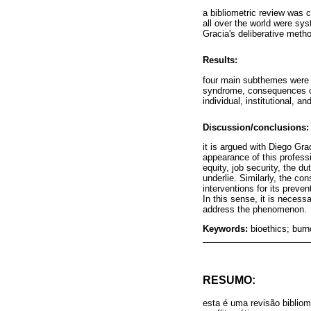
a bibliometric review was c
all over the world were sys
Gracia's deliberative meth
Results:
four main subthemes were i
syndrome, consequences of 
individual, institutional, an
Discussion/conclusions:
it is argued with Diego Gra
appearance of this profess
equity, job security, the d
underlie. Similarly, the co
interventions for its prev
In this sense, it is neces
address the phenomenon.
Keywords:
bioethics; burn
RESUMO:
esta é uma revisão biblio