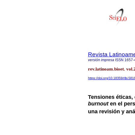
Revista Latinoame
versión impresa
ISSN
1657-
rev.latinoam.bioet. vol
https://doi.org/10.18359/rlbi.581
Tensiones éticas,
burnout
en el pers
una revisión y aná