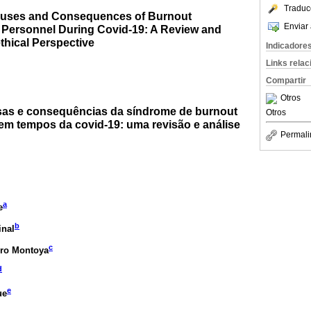
Traduc
Causes and Consequences of Burnout
Enviar 
 Personnel During Covid-19: A Review and
thical Perspective
Indicadore
Links rela
Compartir
Otros
sas e consequências da síndrome de burnout
Otros
em tempos da covid-19: uma revisão e análise
Permali
a
e
b
inal
c
ero Montoya
d
e
ue