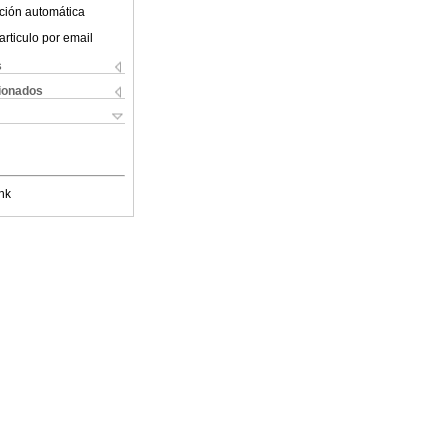
ción automática
articulo por email
s
cionados
nk