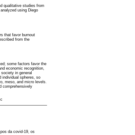
d qualitative studies from
re analyzed using Diego
s that favor burnout
escribed from the
nted; some factors favor the
 and economic recognition,
 society in general
d individual spheres, so
ro, meso, and micro levels.
and comprehensively
ic
pos da covid-19, os