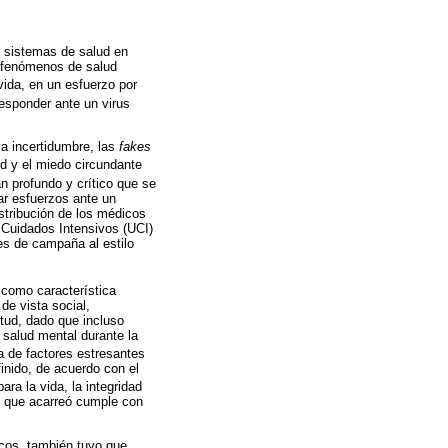
s sistemas de salud en
r fenómenos de salud
 vida, en un esfuerzo por
esponder ante un virus
la incertidumbre, las
fakes
ud y el miedo circundante
n profundo y crítico que se
ar esfuerzos ante un
istribución de los médicos
 Cuidados Intensivos (UCI)
les de campaña al estilo
, como característica
de vista social,
tud, dado que incluso
 salud mental durante la
a de factores estresantes
inido, de acuerdo con el
ra la vida, la integridad
lo que acarreó cumple con
icos, también tuvo que