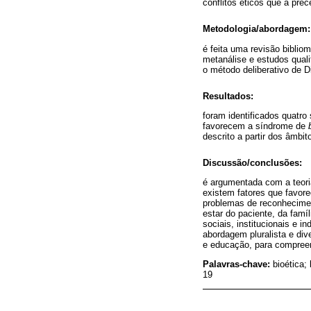
conflitos éticos que a pre
Metodologia/abordagem:
é feita uma revisão bibliom
metanálise e estudos quali
o método deliberativo de D
Resultados:
foram identificados quatro
favorecem a síndrome de
descrito a partir dos âmbito
Discussão/conclusões:
é argumentada com a teori
existem fatores que favor
problemas de reconhecimen
estar do paciente, da fam
sociais, institucionais e 
abordagem pluralista e div
e educação, para compreen
Palavras-chave:
bioética;
19