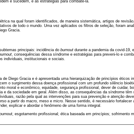
cedem e sucedem, e as estratégias para combatê-la.
étrica na qual foram identificados, de maneira sistemática, artigos de revisão
tativos de todo o mundo. Uma vez aplicados os filtros de seleção, foram ana
iego Gracia.
 subtemas principais: incidência do
burnout
durante a pandemia da covid-19, e
burnout
, consequências dessa síndrome e estratégias para preveni-lo e comb
s individuais, institucionais e sociais.
a de Diego Gracia e é apresentada uma hierarquização de princípios éticos 
ecem o surgimento dessa doença profissional com um profundo silêncio bioét
to moral e econômico, equidade, segurança profissional, dever de cuidar, b
ília e da sociedade em geral. Além disso, as consequências da síndrome têm
individuais, razão pela qual as intervenções para sua prevenção e atenção dev
erso a partir do macro, meso e micro. Nesse sentido, é necessário fortalecer
der, explicar e abordar o fenômeno de uma forma integral.
 burnout; esgotamento profissional; ética baseada em princípios; sofrimento 