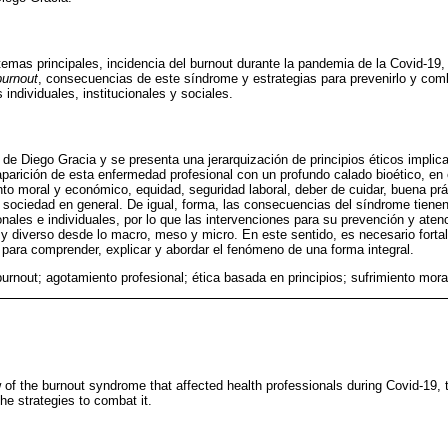
btemas principales, incidencia del burnout durante la pandemia de la Covid-19,
burnout
, consecuencias de este síndrome y estrategias para prevenirlo y com
individuales, institucionales y sociales.
 de Diego Gracia y se presenta una jerarquización de principios éticos implic
aparición de esta enfermedad profesional con un profundo calado bioético, en
o moral y económico, equidad, seguridad laboral, deber de cuidar, buena prá
 la sociedad en general. De igual, forma, las consecuencias del síndrome tiene
onales e individuales, por lo que las intervenciones para su prevención y ate
a y diverso desde lo macro, meso y micro. En este sentido, es necesario fortal
 para comprender, explicar y abordar el fenómeno de una forma integral.
 burnout; agotamiento profesional; ética basada en principios; sufrimiento mor
ew of the burnout syndrome that affected health professionals during Covid-19, t
the strategies to combat it.