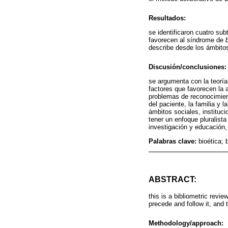
Resultados:
se identificaron cuatro su
favorecen al síndrome de
describe desde los ámbitos 
Discusión/conclusiones:
se argumenta con la teoría
factores que favorecen la 
problemas de reconocimient
del paciente, la familia y
ámbitos sociales, instituci
tener un enfoque pluralist
investigación y educación,
Palabras clave:
bioética;
ABSTRACT:
this is a bibliometric revi
precede and follow it, and 
Methodology/approach: