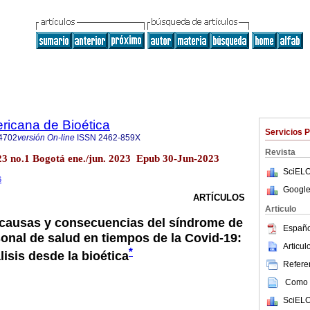
ricana de Bioética
Servicios 
4702
versión On-line
ISSN
2462-859X
Revista
.23 no.1 Bogotá ene./jun. 2023 Epub 30-Jun-2023
SciELO
6
Google
ARTÍCULOS
Articulo
 causas y consecuencias del síndrome de
Españo
onal de salud en tiempos de la Covid-19:
Articu
*
lisis desde la bioética
Referen
Como c
SciELO