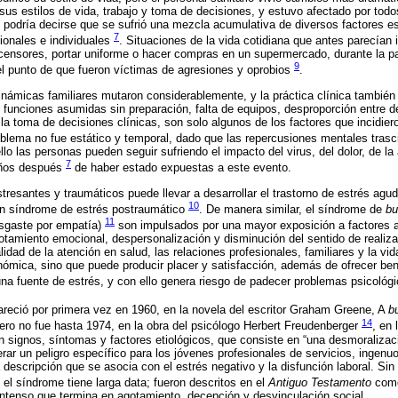
 sus estilos de vida, trabajo y toma de decisiones, y estuvo afectado por todo
 podría decirse que se sufrió una mezcla acumulativa de diversos factores es
7
sionales e individuales
. Situaciones de la vida cotidiana que antes parecían
scensores, portar uniforme o hacer compras en un supermercado, durante la p
9
el punto de que fueron víctimas de agresiones y oprobios
.
 dinámicas familiares mutaron considerablemente, y la práctica clínica también
 funciones asumidas sin preparación, falta de equipos, desproporción entre d
la toma de decisiones clínicas, son solo algunos de los factores que incidier
oblema no fue estático y temporal, dado que las repercusiones mentales trasci
ello las personas pueden seguir sufriendo el impacto del virus, del dolor, de l
7
años después
de haber estado expuestas a este evento.
tresantes y traumáticos puede llevar a desarrollar el trastorno de estrés agud
10
 un síndrome de estrés postraumático
. De manera similar, el síndrome de
bu
11
esgaste por empatía)
son impulsados por una mayor exposición a factores a
gotamiento emocional, despersonalización y disminución del sentido de realiz
lidad de la atención en salud, las relaciones profesionales, familiares y la vi
ómica, sino que puede producir placer y satisfacción, además de ofrecer bene
una fuente de estrés, y con ello genera riesgo de padecer problemas psicológi
reció por primera vez en 1960, en la novela del escritor Graham Greene, A
b
14
Pero no fue hasta 1974, en la obra del psicólogo Herbert Freudenberger
, en
 signos, síntomas y factores etiológicos, que consiste en “una desmoralizaci
ar un peligro específico para los jóvenes profesionales de servicios, ingenuos
descripción que se asocia con el estrés negativo y la disfunción laboral. Sin
el síndrome tiene larga data; fueron descritos en el
Antiguo Testamento
como
ntenso que termina en agotamiento, decepción y desvinculación social.