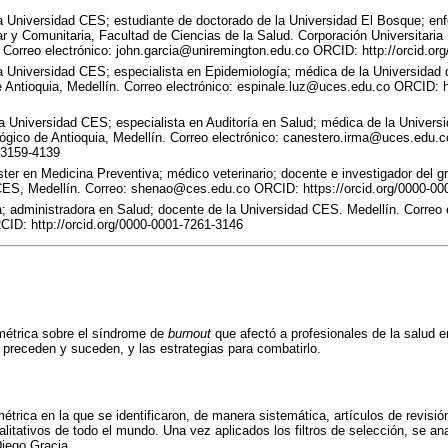
a Universidad CES; estudiante de doctorado de la Universidad El Bosque; en
ar y Comunitaria, Facultad de Ciencias de la Salud. Corporación Universitaria
 Correo electrónico: john.garcia@uniremington.edu.co ORCID: http://orcid.o
a Universidad CES; especialista en Epidemiología; médica de la Universidad 
de Antioquia, Medellín. Correo electrónico: espinale.luz@uces.edu.co ORCID: h
a Universidad CES; especialista en Auditoría en Salud; médica de la Universid
lógico de Antioquia, Medellín. Correo electrónico: canestero.irma@uces.edu
-3159-4139
ter en Medicina Preventiva; médico veterinario; docente e investigador del g
 CES, Medellín. Correo: shenao@ces.edu.co ORCID: https://orcid.org/0000-00
 administradora en Salud; docente de la Universidad CES. Medellín. Correo e
D: http://orcid.org/0000-0001-7261-3146
ométrica sobre el síndrome de
burnout
que afectó a profesionales de la salud e
o preceden y suceden, y las estrategias para combatirlo.
métrica en la que se identificaron, de manera sistemática, artículos de revisió
litativos de todo el mundo. Una vez aplicados los filtros de selección, se an
Diego Gracia.