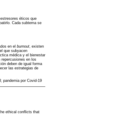
 estresores éticos que
batirlo. Cada subtema se
ados en el
burnout
, existen
 el que subyacen
ctica médica y el bienestar
n repercusiones en los
nción deben de igual forma
ecer las estrategias de
al; pandemia por Covid-19
he ethical conflicts that