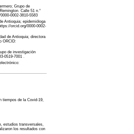
fermero; Grupo de
 Remington. Calle 51 n.°
rg/0000-0002-3810-5583
de Antioquia; epidemióloga
ttps://orcid.org/0000-0002-
ad de Antioquia; directora
.co ORCID:
rupo de investigación
03-0519-7001 .
lectrónico:
n tiempos de la Covid-19,
n, estudios transversales,
alizaron los resultados con