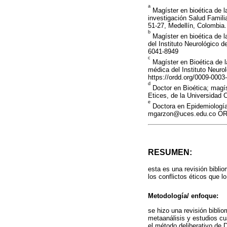
a
Magíster en bioética de l
investigación Salud Famili
51-27, Medellín, Colombia.
b
Magíster en bioética de l
del Instituto Neurológico 
6041-8949
c
Magíster en Bioética de l
médica del Instituto Neuro
https://ordd.org/0009-0003
d
Doctor en Bioética; magís
Etices, de la Universidad
e
Doctora en Epidemiología;
mgarzon@uces.edu.co ORCI
RESUMEN:
esta es una revisión bibli
los conflictos éticos que l
Metodología/ enfoque:
se hizo una revisión biblio
metaanálisis y estudios cua
el método deliberativo de 