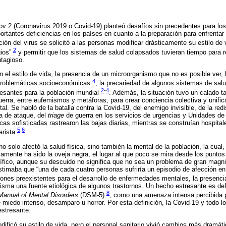
v 2 (Coronavirus 2019 o Covid-19) planteó desafíos sin precedentes para lo
ortantes deficiencias en los países en cuanto a la preparación para enfrenta
ción del virus se solicitó a las personas modificar drásticamente su estilo de
2
gios”
y permitir que los sistemas de salud colapsados tuvieran tiempo para r
tagioso.
 el estilo de vida, la presencia de un microorganismo que no es posible ver, 
4
 problemáticas socioeconómicas
, la precariedad de algunos sistemas de sal
2
-
4
resantes para la población mundial
. Además, la situación tuvo un calado ta
guerra, entre eufemismos y metáforas, para crear conciencia colectiva y unific
l. Se habló de la batalla contra la Covid-19, del enemigo invisible, de la red
nea de ataque, del
triage
de guerra en los servicios de urgencias y Unidades de
cas sofisticadas rastrearon las bajas diarias, mientras se construían hospita
5
,
6
tarista
.
o solo afectó la salud física, sino también la mental de la población, la cual
camente ha sido la oveja negra, el lugar al que poco se mira desde los puntos 
tífico, aunque su descuido no significa que no sea un problema de gran magni
timaba que “una de cada cuatro personas sufriría un episodio de afección en
iones preexistentes para el desarrollo de enfermedades mentales, la presenci
isma una fuente etiológica de algunos trastornos. Un hecho estresante es def
8
 Manual of Mental Disorders
(DSM-5)
, como una amenaza intensa percibida pa
e miedo intenso, desamparo u horror. Por esta definición, la Covid-19 y todo 
estresante.
dificó su estilo de vida, pero el personal sanitario vivió cambios más dramát