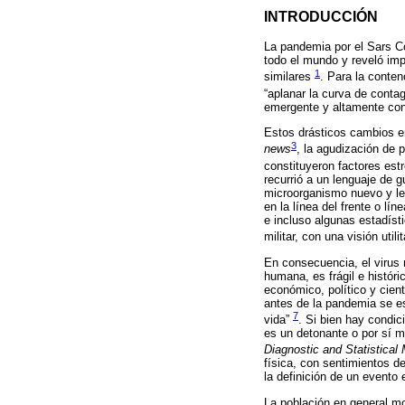
INTRODUCCIÓN
La pandemia por el Sars Co
todo el mundo y reveló imp
1
similares
. Para la conten
“aplanar la curva de conta
emergente y altamente con
Estos drásticos cambios en
3
news
, la agudización de
constituyeron factores est
recurrió a un lenguaje de 
microorganismo nuevo y leta
en la línea del frente o lí
e incluso algunas estadísti
militar, con una visión utili
En consecuencia, el virus n
humana, es frágil e históri
económico, político y cien
antes de la pandemia se es
7
vida”
. Si bien hay condic
es un detonante o por sí m
Diagnostic and Statistical
física, con sentimientos d
la definición de un evento 
La población en general mo