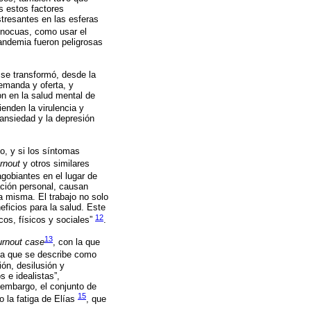
s estos factores
tresantes en las esferas
 inocuas, como usar el
andemia fueron peligrosas
 se transformó, desde la
emanda y oferta, y
on en la salud mental de
enden la virulencia y
a ansiedad y la depresión
o, y si los síntomas
rnout
y otros similares
gobiantes en el lugar de
ación personal, causan
da misma. El trabajo no solo
ficios para la salud. Este
12
cos, físicos y sociales”
.
13
urnout case
, con la que
 la que se describe como
ón, desilusión y
 e idealistas”,
 embargo, el conjunto de
15
 la fatiga de Elías
, que