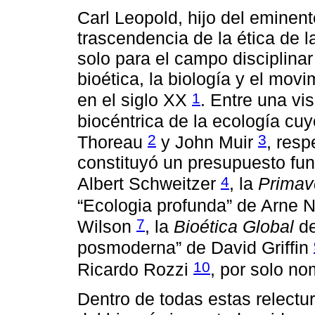
Carl Leopold, hijo del eminent
trascendencia de la ética de l
solo para el campo disciplinar 
bioética, la biología y el mov
1
en el siglo XX
. Entre una vi
biocéntrica de la ecología cu
2
3
Thoreau
y John Muir
, resp
constituyó un presupuesto fun
4
Albert Schweitzer
, la
Primav
“Ecologia profunda” de Arne
7
Wilson
, la
Bioética Global
de
posmoderna” de David Griffin
10
Ricardo Rozzi
, por solo n
Dentro de todas estas relectu