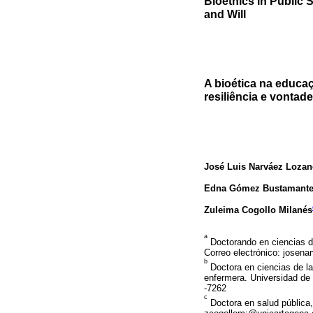
Bioethics in Public 
and Will
A bioética na educa
resiliência e vontade
José Luis Narváez Loza
Edna Gómez Bustamant
Zuleima Cogollo Milanés
a
Doctorando en ciencias de
Correo electrónico: josen
b
Doctora en ciencias de la 
enfermera. Universidad de
-7262
c
Doctora en salud pública,