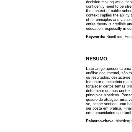
decision-making while incor
confidently need to be str
the context of public schoo
context implies the ability
of its principles and valu
entire theory is credible an
education, especially in co
Keywords:
Bioethics; Edu
RESUMO:
Este artigo apresenta uma 
análise documental, são e
os resultados, destaca-se 
fomentar o raciocínio e a
fortalecer certos temas p
determinar se, nos contex
princípios bioéticos. Port
quadro de atuação, uma vez
se, nesse sentido, uma hab
ser posta em prática. Fina
em comunidades que também
Palavras-chave:
bioética;