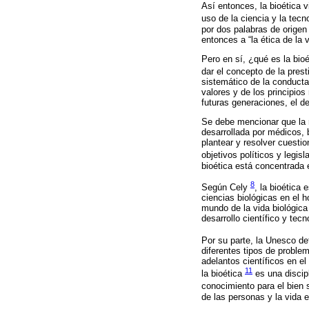
Así entonces, la bioética v
uso de la ciencia y la tec
por dos palabras de origen
entonces a “la ética de la v
Pero en sí, ¿qué es la bio
dar el concepto de la pres
sistemático de la conducta
valores y de los principios
futuras generaciones, el d
Se debe mencionar que la r
desarrollada por médicos,
plantear y resolver cuestio
objetivos políticos y legis
bioética está concentrada e
8
Según Cely
, la bioética
ciencias biológicas en el 
mundo de la vida biológica 
desarrollo científico y te
Por su parte, la Unesco de
diferentes tipos de proble
adelantos científicos en e
11
la bioética
es una discipl
conocimiento para el bien
de las personas y la vida e