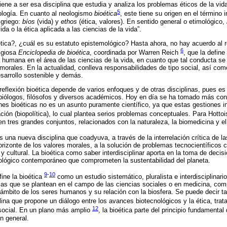
iene a ser esa disciplina que estudia y analiza los problemas éticos de la vid
5
nología. En cuanto al neologismo
bioética
, este tiene su origen en el término 
 griego:
bíos
(vida) y
ethos
(ética, valores). En sentido general o etimológico,
ida o la ética aplicada a las ciencias de la vida”.
ética?, ¿cuál es su estatuto epistemológico? Hasta ahora, no hay acuerdo al 
6
tigiosa
Enciclopedia de bioética
, coordinada por Warren Reich
, que la defin
 humana en el área de las ciencias de la vida, en cuanto que tal conducta se a
 morales. En la actualidad, conlleva responsabilidades de tipo social, así co
esarrollo sostenible y demás.
eflexión bioética depende de varios enfoques y de otras disciplinas, pues es m
 biólogos, filósofos y diversos académicos. Hoy en día se ha tomado más co
nes bioéticas no es un asunto puramente científico, ya que estas gestiones in
lación (biopolítica), lo cual plantea serios problemas conceptuales. Para Hotto
n tres grandes conjuntos, relacionados con la naturaleza, la biomedicina y el
 es una nueva disciplina que coadyuva, a través de la interrelación crítica de 
horizonte de los valores morales, a la solución de problemas tecnocientíficos 
y cultural. La bioética como saber interdisciplinar aporta en la toma de decis
cnológico contemporáneo que comprometen la sustentabilidad del planeta.
9
-
10
fine la bioética
como un estudio sistemático, pluralista e interdisciplinario
mas que se plantean en el campo de las ciencias sociales o en medicina, comp
l ámbito de los seres humanos y su relación con la biosfera. Se puede decir t
ina que propone un diálogo entre los avances biotecnológicos y la ética, tratan
12
 social. En un plano más amplio
, la bioética parte del principio fundamental
n general.