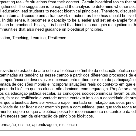
porating real-life situations from their context. Certain bioethical topics that 
engthened. The suggestion is to expand the analysis to determine whether soc
l education lead students to neglect bioethical principles. Therefore, discussing
 to sustain a discourse and a framework of action, as bioethics should be live
es. In this sense, it becomes a capacity to be a leader and set an example for
d can be practiced. Finally, it is hoped that bioethics can gain recognition in t
mmunities that also need guidance on bioethical principles.
cation; Teaching; Learning; Resilience
revisão do estado da arte sobre a bioética no âmbito da educação pública e
xaminadas as tendências nesse campo a partir dos diferentes processos de 
a importância de desenvolver o pensamento crítico por meio da participação 
 tomada de decisões morais e incorporar situações reais do contexto em que 
róprios da bioética que os alunos não dominam com segurança. Propõe-se ampl
tos da educação pública escolar, as condições socioeconómicas levam os alu
anto, falar de resiliência e vontade nesse contexto implica a capacidade de s
 que a bioética deve ser vivida e experimentada em relação aos seus princíp
ilidade de ser líder e dar exemplo para a comunidade, para que toda teoria t
lmente, espera-se que a bioética possa ter reconhecimento no contexto da ed
 necessitam da orientação de princípios bioéticos.
 formação; ensino; aprendizagem; resiliência