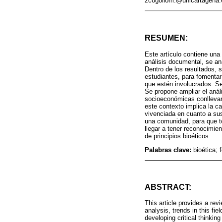
zcogollom:@unicartagena.e
RESUMEN:
Este artículo contiene una 
análisis documental, se an
Dentro de los resultados, s
estudiantes, para fomentar
que estén involucrados. Se
Se propone ampliar el anál
socioeconómicas conllevan a
este contexto implica la c
vivenciada en cuanto a sus
una comunidad, para que to
llegar a tener reconocimie
de principios bioéticos.
Palabras clave:
bioética; 
ABSTRACT:
This article provides a rev
analysis, trends in this f
developing critical thinkin