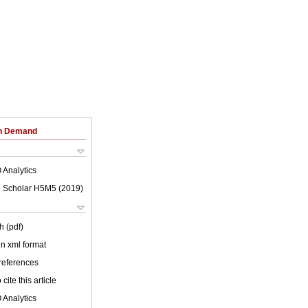
on Demand
 Analytics
 Scholar H5M5 (
2019
)
h (pdf)
 in xml format
 references
cite this article
 Analytics