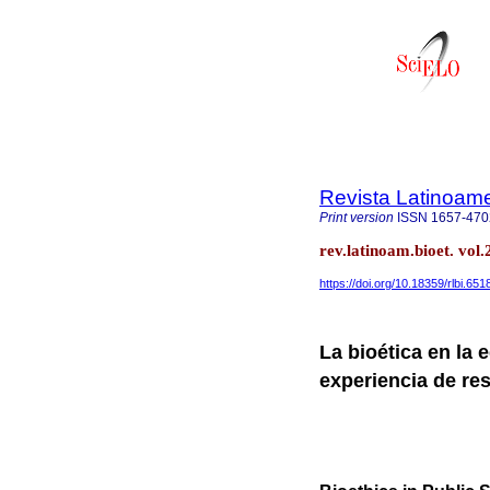
Revista Latinoame
Print version
ISSN
1657-470
rev.latinoam.bioet. vo
https://doi.org/10.18359/rlbi.651
La bioética en la 
experiencia de res