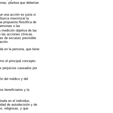
onas, plantea que deberían
que una acción es justa si
y busca maximizar la
a propuesta filosófica de
personas o las
a medición objetiva de las
 las acciones clínicas.
es de escasez previsible
ación.
ada en la persona, que tiene
mo el principal concepto.
os perjuicios causados por
ión del médico y del
s beneficiarios y la
rada en el individuo,
idad de autodecisión y de
s, religiosas, y que