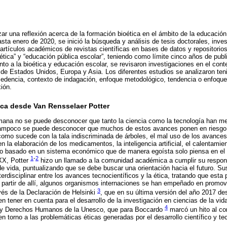
zar una reflexión acerca de la formación bioética en el ámbito de la educación
asta enero de 2020, se inició la búsqueda y análisis de tesis doctorales, inve
 artículos académicos de revistas científicas en bases de datos y repositorio
oética” y “educación pública escolar”, teniendo como límite cinco años de pub
nto a la bioética y educación escolar, se revisaron investigaciones en el con
de Estados Unidos, Europa y Asia. Los diferentes estudios se analizaron ten
cedencia, contexto de indagación, enfoque metodológico, tendencia o enfoque 
xión.
tica desde Van Rensselaer Potter
humana no se puede desconocer que tanto la ciencia como la tecnología han me
tampoco se puede desconocer que muchos de estos avances ponen en riesgo 
 como sucede con la tala indiscriminada de árboles, el mal uso de los avances 
 en la elaboración de los medicamentos, la inteligencia artificial, el calentami
ello basado en un sistema económico que de manera egoísta solo piensa en e
1
-
2
XX, Potter
hizo un llamado a la comunidad académica a cumplir su responsa
de vida, puntualizando que se debe buscar una orientación hacia el futuro. Sus
erdisciplinar entre los avances tecnocientíficos y la ética, tratando que esta 
 partir de allí, algunos organismos internaciones se han empeñado en promove
3
avés de la Declaración de Helsinki
, que en su última versión del año 2017 de
en tener en cuenta para el desarrollo de la investigación en ciencias de la vi
4
ca y Derechos Humanos de la Unesco, que para Boccardo
marcó un hito al cor
en torno a las problemáticas éticas generadas por el desarrollo científico y te