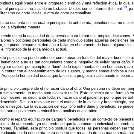
ducta equilibrada entre el progreso científico y una reflexión ética, lo cual
13
os: el principalísimo, nacido en Estados Unidos con el informe Belmont
, ju
litarismo de corte inglés, y otra de corte personalista.
a se sustenta en los cuatro principios de autonomía, beneficencia, no malefi
 de la siguiente manera:
ende como la capacidad de la persona para tomar sus propias decisiones. Ba
valores y opciones personales de cada individuo sobre aquellas decisiones b
o, se puede presumir el derecho a fallar en el momento de hacer alguna elecci
 e informado de la ética médica actual.
ste principio se puede entender cómo obrar en función del mayor beneficio p
de beneficencia no es tan contundente como el negativo de evitar hacer daño.
originar daños: por ejemplo, el “bien” de la experimentación en humanos (para
in contar con el consentimiento de los sujetos, y menos sometiéndolos a ri
s. Aunque la humanidad desea que la ciencia progrese, nadie puede imponer a 
e principio comprende el no hacer daño al otro. Una persona no debe ser per
ra simplemente un medio para alcanzar un fin. Este principio ya se formuló en
 non nocere
, es decir, ante todo, no hacer daño al paciente, por lo que se trat
imensión. Resulta relevante ante el avance de la ciencia y la tecnología, p
s o riesgos. En la evaluación del equilibrio entre daño y beneficio, se puede
s son equivalentes o reducibles a análisis cuantitativo.
omo el reparto equitativo de cargas y beneficios en un contexto de bienestar 
ones al de autonomía, ya que pretende que la autonomía individual no atente
rsonas. También, este principio postula que todas las personas deben ser tra
 producida por la economía, esta debería ser repartida de una manera más h