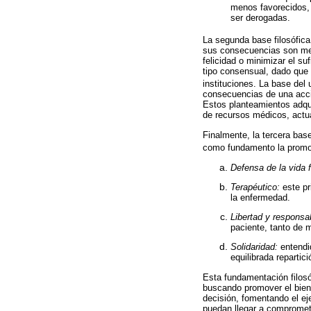
menos favorecidos, 
ser derogadas.
La segunda base filosófica,
sus consecuencias son mejo
felicidad o minimizar el s
tipo consensual, dado que 
instituciones. La base del 
consecuencias de una acció
Estos planteamientos adqui
de recursos médicos, actua
Finalmente, la tercera base
como fundamento la promoci
Defensa de la vida f
Terapéutico:
este pr
la enfermedad.
Libertad y responsab
paciente, tanto de 
Solidaridad:
entendid
equilibrada repartic
Esta fundamentación filosó
buscando promover el bien 
decisión, fomentando el ej
puedan llegar a compromet