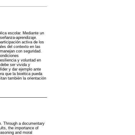
blica escolar. Mediante un
nseñanza-aprendizaje.
articipación activa de los
les del contexto en las
o manejan con seguridad.
condiciones
esiliencia y voluntad en
 debe ser vivida y
líder y dar ejemplo ante
ra que la bioética pueda
itan también la orientación
ion. Through a documentary
ults, the importance of
reasoning and moral