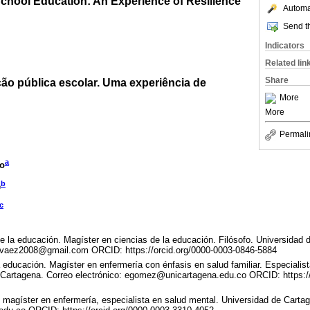
School Education: An Experience of Resilience
Automat
Send th
Indicators
Related lin
Share
ção pública escolar. Uma experiência de
More
More
Permali
a
no
b
e
c
 la educación. Magíster en ciencias de la educación. Filósofo. Universidad
arvaez2008@gmail.com ORCID: https://orcid.org/0000-0003-0846-5884
educación. Magíster en enfermería con énfasis en salud familiar. Especialista
 Cartagena. Correo electrónico: egomez@unicartagena.edu.co ORCID: https:/
 magíster en enfermería, especialista en salud mental. Universidad de Cartag