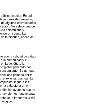
 pública escolar. Es así
stigaciones de posgrado,
s de algunas universidades,
licación. Se seleccionaron
texto colombiano y
iendo en cuenta las
de la bioética, líneas de
jorado la calidad de vida a
a la humanidad y el
en la genética, la
ento global generado por
l consumismo. Es así que,
bilidad primaria por la
 reflexiones plantean la
propuesta llegue a las
r la vida digna en el
scribe los avances que en
da; también es fundamental
roborar la importancia del
cnológico.