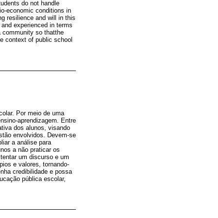
students do not handle
io-economic conditions in
 resilience and will in this
d and experienced in terms
 a community so thatthe
he context of public school
scolar. Por meio de uma
ensino-aprendizagem. Entre
ativa dos alunos, visando
estão envolvidos. Devem-se
iar a análise para
nos a não praticar os
ustentar um discurso e um
ios e valores, tornando-
enha credibilidade e possa
ucação pública escolar,