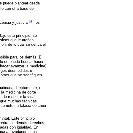
 se puede plantear desde
nto con otra base de
14
cencia y justicia
, los
jo este principio, se
ásicas que le atañen
ón, de lo cual se deriva el
osible para los demás. El
 No se puede buscar hacer
 hacer avanzar la medicina)
esgos desmedidos o
otros que se sacrifiquen
judicada directamente, o
 la medicina de corte
a de respetar la vida
orque muchas técnicas
 cometer la falacia de creer
vital. Este principio
 contra los demás derechos
tadas con igualdad. En
umana, ayudando a los