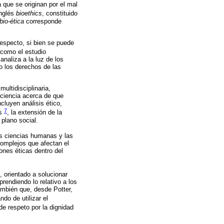
a que se originan por el mal
inglés
bioethics
, constituido
bio-ética
corresponde
respecto, si bien se puede
e como el estudio
naliza a la luz de los
mo los derechos de las
ultidisciplinaria,
nciencia acerca de que
cluyen análisis ético,
7
is
, la extensión de la
 plano social.
las ciencias humanas y las
complejos que afectan el
iones éticas dentro del
, orientado a solucionar
rendiendo lo relativo a los
ambién que, desde Potter,
do de utilizar el
 de respeto por la dignidad