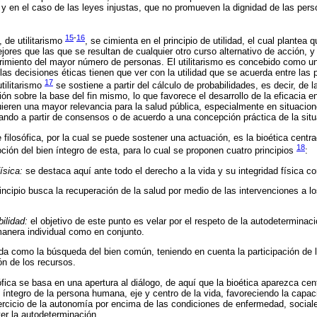
y en el caso de las leyes injustas, que no promueven la dignidad de las pers
15
-
16
 de utilitarismo
, se cimienta en el principio de utilidad, el cual plantea 
res que las que se resultan de cualquier otro curso alternativo de acción, 
ufrimiento del mayor número de personas. El utilitarismo es concebido como un
las decisiones éticas tienen que ver con la utilidad que se acuerda entre las 
17
utilitarismo
se sostiene a partir del cálculo de probabilidades, es decir, de l
n sobre la base del fin mismo, lo que favorece el desarrollo de la eficacia en
eren una mayor relevancia para la salud pública, especialmente en situacion
ndo a partir de consensos o de acuerdo a una concepción práctica de la situ
 filosófica, por la cual se puede sostener una actuación, es la bioética centr
18
ón del bien íntegro de esta, para lo cual se proponen cuatro principios
:
ísica:
se destaca aquí ante todo el derecho a la vida y su integridad física co
incipio busca la recuperación de la salud por medio de las intervenciones a l
ilidad:
el objetivo de este punto es velar por el respeto de la autodeterminac
manera individual como en conjunto.
a como la búsqueda del bien común, teniendo en cuenta la participación de lo
ión de los recursos.
fica se basa en una apertura al diálogo, de aquí que la bioética aparezca cent
íntegro de la persona humana, eje y centro de la vida, favoreciendo la capac
ercicio de la autonomía por encima de las condiciones de enfermedad, sociale
er la autodeterminación.