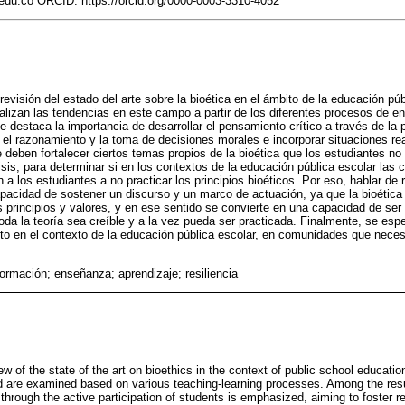
du.co ORCID: https://orcid.org/0000-0003-3310-4052
revisión del estado del arte sobre la bioética en el ámbito de la educación pú
alizan las tendencias en este campo a partir de los diferentes procesos de e
e destaca la importancia de desarrollar el pensamiento crítico a través de la p
 el razonamiento y la toma de decisiones morales e incorporar situaciones rea
 deben fortalecer ciertos temas propios de la bioética que los estudiantes n
isis, para determinar si en los contextos de la educación pública escolar las 
 los estudiantes a no practicar los principios bioéticos. Por eso, hablar de r
apacidad de sostener un discurso y un marco de actuación, ya que la bioética
 principios y valores, y en ese sentido se convierte en una capacidad de ser 
da la teoría sea creíble y a la vez pueda ser practicada. Finalmente, se espe
nto en el contexto de la educación pública escolar, en comunidades que neces
formación; enseñanza; aprendizaje; resiliencia
iew of the state of the art on bioethics in the context of public school educat
ield are examined based on various teaching-learning processes. Among the res
g through the active participation of students is emphasized, aiming to foster 