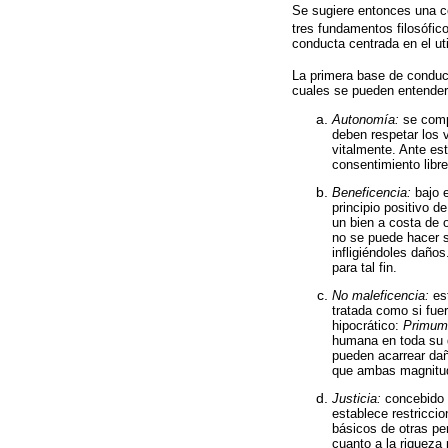
Se sugiere entonces una con
tres fundamentos filosófic
conducta centrada en el uti
La primera base de conduct
cuales se pueden entender
Autonomía:
se compr
deben respetar los 
vitalmente. Ante est
consentimiento libre
Beneficencia:
bajo e
principio positivo 
un bien a costa de 
no se puede hacer s
infligiéndoles daño
para tal fin.
No maleficencia:
est
tratada como si fue
hipocrático:
Primum
humana en toda su d
pueden acarrear daño
que ambas magnitude
Justicia:
concebido c
establece restricci
básicos de otras pe
cuanto a la riqueza