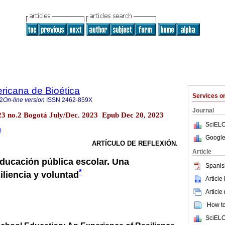
ricana de Bioética
Services 
2
On-line version
ISSN
2462-859X
Journal
l.23 no.2 Bogotá July/Dec. 2023 Epub Dec 20, 2023
SciELO
8
Google
ARTÍCULO DE REFLEXIÓN.
Article
educación pública escolar. Una
Spanis
*
iliencia y voluntad
Article
Article
How to 
SciELO