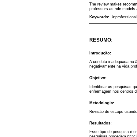
The review makes recommend
professors as role models a
Keywords:
Unprofessional
RESUMO:
Introdução:
A conduta inadequada no â
negativamente na vida prof
Objetivo:
Identificar as pesquisas 
enfermagem nos centros de
Metodologia:
Revisão de escopo usando
Resultados:
Esse tipo de pesquisa é e
pesquisas procedem princi