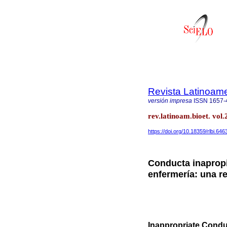
Revista Latinoame
versión impresa
ISSN
1657-
rev.latinoam.bioet. vo
https://doi.org/10.18359/rlbi.646
Conducta inapropi
enfermería: una r
Inappropriate Condu