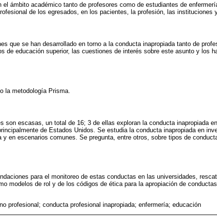
n el ámbito académico tanto de profesores como de estudiantes de enfermería
ofesional de los egresados, en los pacientes, la profesión, las instituciones 
iones que se han desarrollado en torno a la conducta inapropiada tanto de pro
os de educación superior, las cuestiones de interés sobre este asunto y los h
o la metodología Prisma.
es son escasas, un total de 16; 3 de ellas exploran la conducta inapropiada e
rincipalmente de Estados Unidos. Se estudia la conducta inapropiada en inve
ica y en escenarios comunes. Se pregunta, entre otros, sobre tipos de conducta
ndaciones para el monitoreo de estas conductas en las universidades, rescat
mo modelos de rol y de los códigos de ética para la apropiación de conductas 
no profesional; conducta profesional inapropiada; enfermería; educación