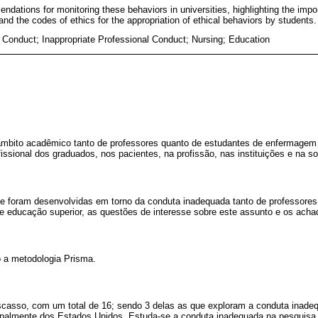
ations for monitoring these behaviors in universities, highlighting the impor
nd the codes of ethics for the appropriation of ethical behaviors by students.
 Conduct; Inappropriate Professional Conduct; Nursing; Education
mbito acadêmico tanto de professores quanto de estudantes de enfermagem 
issional dos graduados, nos pacientes, na profissão, nas instituições e na s
que foram desenvolvidas em torno da conduta inadequada tanto de professore
 educação superior, as questões de interesse sobre este assunto e os ach
 a metodologia Prisma.
scasso, com um total de 16; sendo 3 delas as que exploram a conduta inade
palmente dos Estados Unidos. Estuda-se a conduta inadequada na pesquisa 