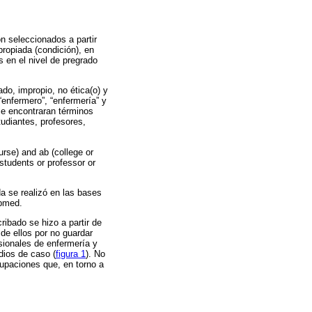
on seleccionados a partir
ropiada (condición), en
 en el nivel de pregrado
do, impropio, no ética(o) y
enfermero”, “enfermería” y
se encontraran términos
studiantes, profesores,
urse) and ab (college or
 students or professor or
a se realizó en las bases
ubmed.
ribado se hizo a partir de
 de ellos por no guardar
sionales de enfermería y
dios de caso (
figura 1
). No
ocupaciones que, en torno a