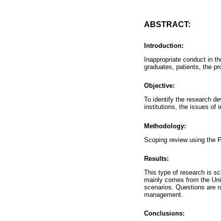
ABSTRACT:
Introduction:
Inappropriate conduct in t
graduates, patients, the pro
Objective:
To identify the research d
institutions, the issues of 
Methodology:
Scoping review using the 
Results:
This type of research is sc
mainly comes from the Unit
scenarios. Questions are r
management.
Conclusions: