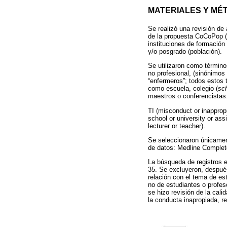
MATERIALES Y MÉ
Se realizó una revisión de
de la propuesta CoCoPop (c
instituciones de formación
y/o posgrado (población).
Se utilizaron como término
no profesional, (sinónimos
“enfermeros”; todos estos 
como escuela, colegio (
sc
maestros o conferencistas.
TI (misconduct or inappropr
school or university or assi
lecturer or teacher).
Se seleccionaron únicament
de datos: Medline Comple
La búsqueda de registros en
35. Se excluyeron, después 
relación con el tema de es
no de estudiantes o profes
se hizo revisión de la cali
la conducta inapropiada, r