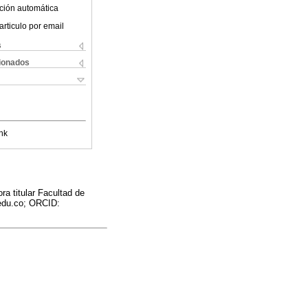
ción automática
articulo por email
s
cionados
nk
ra titular Facultad de
.edu.co; ORCID: