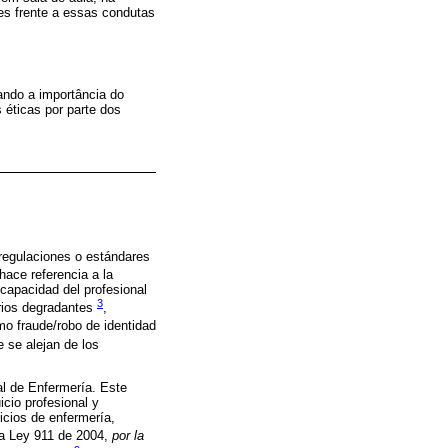
des frente a essas condutas
ando a importância do
 éticas por parte dos
 regulaciones o estándares
hace referencia a la
capacidad del profesional
3
rios degradantes
,
mo fraude/robo de identidad
e se alejan de los
al de Enfermería. Este
icio profesional y
icios de enfermería,
a Ley 911 de 2004,
por la