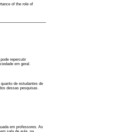
tance of the role of
pode repercutir
ociedade em geral.
s quanto de estudantes de
ados dessas pesquisas.
quada em professores. As
em sala de aula, na