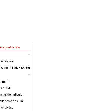
Personalizados
 Analytics
 Scholar H5M5 (
2019
)
l (pdf)
lo en XML
cias del artículo
itar este artículo
 Analytics