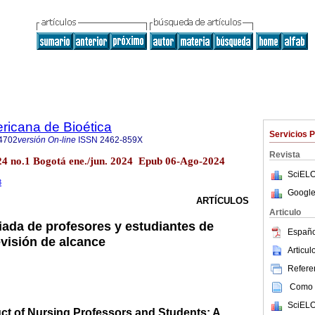
ricana de Bioética
Servicios 
4702
versión On-line
ISSN
2462-859X
Revista
l.24 no.1 Bogotá ene./jun. 2024 Epub 06-Ago-2024
SciELO
3
Google
ARTÍCULOS
Articulo
ada de profesores y estudiantes de
Españo
evisión de alcance
Articu
Referen
Como c
SciELO
ct of Nursing Professors and Students: A