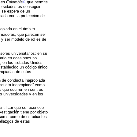
9
a en Colombia
, que permite
versidades es conseguir
o se espera de un
nada con la protección de
ropiada en el ámbito
ormadoras, que parecen ser
 y ser modelo de rol es de
sores universitarios; en su
tario en ocasiones no
6, en los Estados Unidos,
establecido un código único
propiadas de estos.
ón de conducta inapropiada
onducta inapropiada” como
to que ocurren en centros
as universidades y en los
entificar qué se reconoce
estigación tiene por objeto
fesores como de estudiantes
allazgos de estas