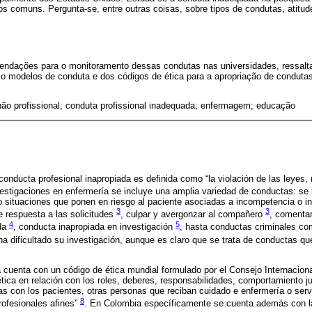
ios comuns. Pergunta-se, entre outras coisas, sobre tipos de condutas, atitu
endações para o monitoramento dessas condutas nas universidades, ressalt
o modelos de conduta e dos códigos de ética para a apropriação de condutas
ão profissional; conduta profissional inadequada; enfermagem; educação
conducta profesional inapropiada es definida como “la violación de las leyes,
vestigaciones en enfermería se incluye una amplia variedad de conductas: se 
 situaciones que ponen en riesgo al paciente asociadas a incompetencia o in
3
3
e respuesta a las solicitudes
, culpar y avergonzar al compañero
, comenta
4
5
ada
, conducta inapropiada en investigación
, hasta conductas criminales co
 ha dificultado su investigación, aunque es claro que se trata de conductas qu
 cuenta con un código de ética mundial formulado por el Consejo Internacion
tica en relación con los roles, deberes, responsabilidades, comportamiento ju
as con los pacientes, otras personas que reciban cuidado e enfermería o serv
8
rofesionales afines”
. En Colombia específicamente se cuenta además con l