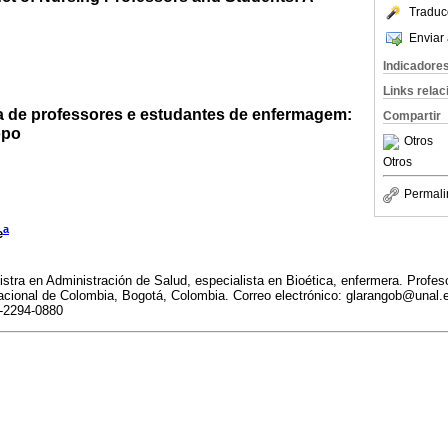
Traduc
Enviar 
Indicadore
Links rela
 de professores e estudantes de enfermagem:
Compartir
opo
Otros
Otros
Permali
a
e
stra en Administración de Salud, especialista en Bioética, enfermera. Profeso
acional de Colombia, Bogotá, Colombia. Correo electrónico: glarangob@unal
3-2294-0880