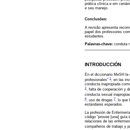
prática clínica e em cenár
e seu manejo.
Conclusões:
A revisão apresenta recom
papel dos professores com
estudantes.
Palavras-chave:
conduta n
INTRODUCCIÓN
En el diccionario MeSH la 
1
profesionales”
; en las in
conducta inapropiada como
2
, falta de cooperación y d
conducta sexual inapropi
6
7
, uso de drogas
, lo que
estándares esperados.
La profesión de Enfermería
código “provee [una] guía é
relaciones de las enfermer
compañeros de trabajo y p