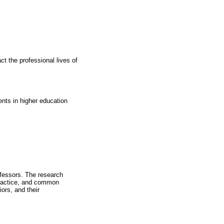
t the professional lives of
ents in higher education
rofessors. The research
practice, and common
ors, and their