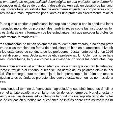
es en materia de responsabilidad deontológica para la profesión de enfermerí
reconocer estándares de conducta deseables. Aun así, un desafío de las uni
ción universitaria los estudiantes de enfermería aprendan a comportarse com
 resulta aún más importante por cuanto es una profesión directamente relacio
a de que la conducta profesional inapropiada se asocia con la conducta inap
 integridad moral de los profesionales también recae sobre las instituciones f
s estándares en la formación de los estudiantes; así que proteger la profesión
11
s enfermeras formadoras
.
eras formadoras no tienen solamente un rol como enfermeras, sino como profe
era de ellas también una forma de conducirse, si bien en el ambiente universi
e los estándares de conducta de los profesores. Justamente por ello, en 196
ios establecieron una Declaración de ética profesional. En Colombia no se ha 
res universitarios, lo que entorpece la investigación sobre las conductas ina
ratura sobre ética en el ámbito académico hay autores que centran la definici
como el fraude o el engaño, si bien se usa dentro de las palabras clave la “c
ad. Sin embargo, este término deja de lado, por ejemplo, las faltas de respe
 ajustan a los estándares profesionales que se establecen en las normas de l
ales.
ximaciones al término de “conducta inapropiada” y sus sinónimos, es difícil id
en el ámbito académico en la formación de los enfermeros. Por ello, esta inv
iones que se han desarrollado en torno a la conducta inapropiada tanto de pro
os de educación superior, las cuestiones de interés sobre este asunto y los h