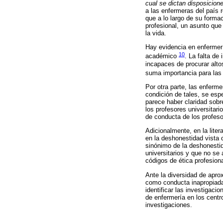
cual se dictan disposicion
a las enfermeras del país 
que a lo largo de su forma
profesional, un asunto que
la vida.
Hay evidencia en enfermerí
10
académico
. La falta de
incapaces de procurar alto
suma importancia para la
Por otra parte, las enferm
condición de tales, se esp
parece haber claridad sobr
los profesores universitar
de conducta de los profeso
Adicionalmente, en la lite
en la deshonestidad vista 
sinónimo de la deshonestid
universitarios y que no se
códigos de ética profesion
Ante la diversidad de apro
como conducta inapropiada 
identificar las investigac
de enfermería en los centr
investigaciones.