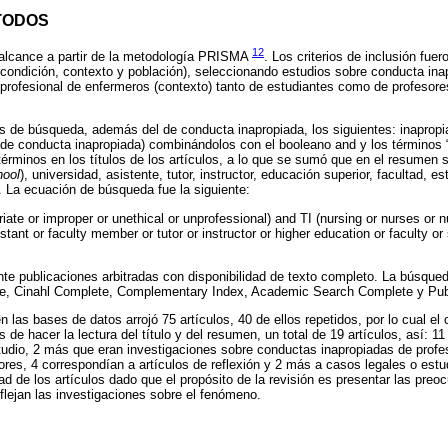
TODOS
12
 alcance a partir de la metodología PRISMA
. Los criterios de inclusión fuer
ondición, contexto y población), seleccionando estudios sobre conducta inap
 profesional de enfermeros (contexto) tanto de estudiantes como de profesores
s de búsqueda, además del de conducta inapropiada, los siguientes: inapropia
 de conducta inapropiada) combinándolos con el booleano and y los términos “
términos en los títulos de los artículos, a lo que se sumó que en el resumen 
hool
), universidad, asistente, tutor, instructor, educación superior, facultad, e
 La ecuación de búsqueda fue la siguiente:
iate or improper or unethical or unprofessional) and TI (nursing or nurses or n
stant or faculty member or tutor or instructor or higher education or faculty or
e publicaciones arbitradas con disponibilidad de texto completo. La búsqued
te, Cinahl Complete, Complementary Index, Academic Search Complete y P
 las bases de datos arrojó 75 artículos, 40 de ellos repetidos, por lo cual el c
de hacer la lectura del título y del resumen, un total de 19 artículos, así: 11
tudio, 2 más que eran investigaciones sobre conductas inapropiadas de profe
ores, 4 correspondían a artículos de reflexión y 2 más a casos legales o estu
dad de los artículos dado que el propósito de la revisión es presentar las pre
eflejan las investigaciones sobre el fenómeno.