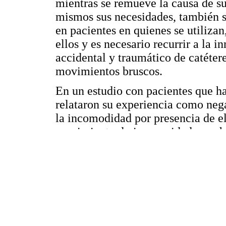
mientras se remueve la causa de su 
mismos sus necesidades, también s
en pacientes en quienes se utilizan
ellos y es necesario recurrir a la i
accidental y traumático de catétere
movimientos bruscos.
En un estudio con pacientes que ha
relataron su experiencia como nega
la incomodidad por presencia de el
movimiento, la incapacidad para ha
reportaron dificultades para dormir
preocupación por la insatisfacción
expresaron que, aunque presentaba
en forma total o parcial las experi
estudio (3) se encontró que los pa
presentaron sentimientos de frustra