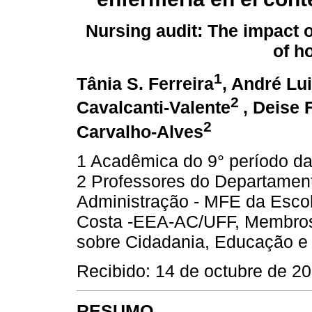
Nursing audit: The impact o
of h
1
Tânia S. Ferreira
, André Lu
2
Cavalcanti-Valente
, Deise 
2
Carvalho-Alves
1 Acadêmica do 9° período d
2 Professores do Departame
Administração - MFE da Esco
Costa -EEA-AC/UFF, Membro
sobre Cidadania, Educação 
Recibido: 14 de octubre de 2
RESUMO