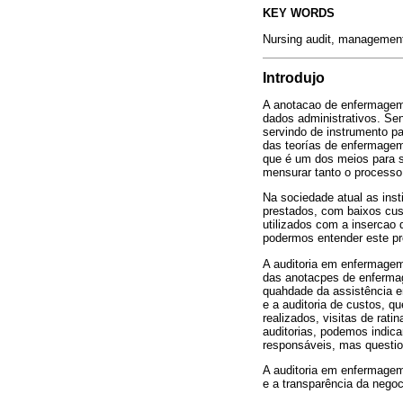
KEY WORDS
Nursing audit, management
Introdujo
A anotacao de enfermagem 
dados administrativos. Sen
servindo de instrumento pa
das teorías de enfermagem
que é um dos meios para s
mensurar tanto o processo
Na sociedade atual as ins
prestados, com baixos cus
utilizados com a insercao d
podermos entender este pro
A auditoria em enfermagem 
das anotacpes de enfermag
quahdade da assistência em
e a auditoria de custos, q
realizados, visitas de rat
auditorias, podemos indica
responsáveis, mas questio
A auditoria em enfermagem 
e a transparência da nego