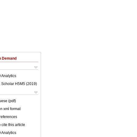
on Demand
 Analytics
 Scholar H5M5 (
2019
)
uese (pdf)
 in xml format
 references
cite this article
 Analytics