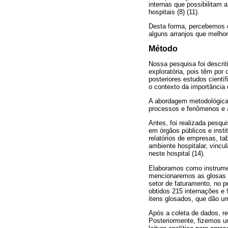
internas que possibilitam
hospitais (8) (11).
Desta forma, percebemos q
alguns arranjos que melho
Método
Nossa pesquisa foi descrit
exploratória, pois têm por 
posteriores estudos cientí
o contexto da importância
A abordagem metodológica u
processos e fenômenos e a 
Antes, foi realizada pesq
em órgãos públicos e insti
relatórios de empresas, ta
ambiente hospitalar, vincu
neste hospital (14).
Elaboramos como instrume
mencionaremos as glosas oc
setor de faturamento, no 
obtidos 215 internações e
itens glosados, que dão um
Após a coleta de dados, re
Posteriormente, fizemos um