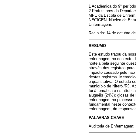
1 Acadêmica do 9° períod
2 Professores do Departa
MFE da Escola de Enferm
NECIGEN -Núcleo de Estud
Enfermagem.
Recibido: 14 de octubre d
RESUMO
Este estudo tratou da nos
enfermagem no contexto da
norteia pela seguinte ques
através dos registros para
impacto causado pelo não 
destes registros. Metodolo
e quantitativa. O estudo s
município de Niterói/RJ. Ap
foi à temática e estatísti
aluguéis (24%); glosas de 
enfermagem no processo de
fundamental neste contexto
enfermagem, da responsabi
PALAVRAS-CHAVE
Auditoria de Enfermagem; 