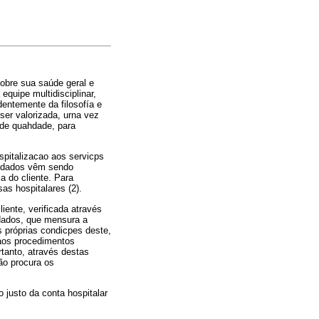
obre sua saúde geral e
equipe multidisciplinar,
dentemente da filosofía e
er valorizada, urna vez
 de quahdade, para
spitalizacao aos servicps
uidados vêm sendo
ca do cliente. Para
as hospitalares (2).
ente, verificada através
idados, que mensura a
s próprias condicpes deste,
 aos procedimentos
rtanto, através destas
ão procura os
 justo da conta hospitalar