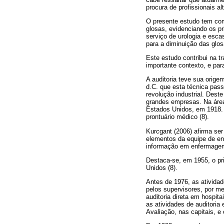
procura de profissionais al
O presente estudo tem com
glosas, evidenciando os pr
serviço de urologia e esca
para a diminuição das glos
Este estudo contribui na 
importante contexto, e par
A auditoria teve sua orige
d.C. que esta técnica pass
revolução industrial. Dest
grandes empresas. Na área
Estados Unidos, em 1918. N
prontuário médico (8).
Kurcgant (2006) afirma ser
elementos da equipe de en
informação em enfermagem 
Destaca-se, em 1955, o pr
Unidos (8).
Antes de 1976, as atividad
pelos supervisores, por me
auditoria direta em hospit
as atividades de auditoria
Avaliação, nas capitais, e