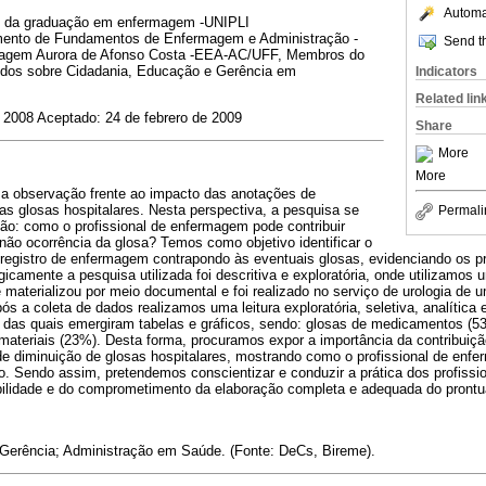
Automat
o da graduação em enfermagem -UNIPLI
mento de Fundamentos de Enfermagem e Administração -
Send th
agem Aurora de Afonso Costa -EEA-AC/UFF, Membros do
os sobre Cidadania, Educação e Gerência em
Indicators
Related lin
e 2008 Aceptado: 24 de febrero de 2009
Share
More
More
sa observação frente ao impacto das anotações de
s glosas hospitalares. Nesta perspectiva, a pesquisa se
Permali
tão: como o profissional de enfermagem pode contribuir
 não ocorrência da glosa? Temos como objetivo identificar o
registro de enfermagem contrapondo às eventuais glosas, evidenciando os pri
gicamente a pesquisa utilizada foi descritiva e exploratória, onde utilizamos
e materializou por meio documental e foi realizado no serviço de urologia de u
ós a coleta de dados realizamos uma leitura exploratória, seletiva, analítica e 
ca das quais emergiram tabelas e gráficos, sendo: glosas de medicamentos (5
materiais (23%). Desta forma, procuramos expor a importância da contribuiçã
 diminuição de glosas hospitalares, mostrando como o profissional de enfe
. Sendo assim, pretendemos conscientizar e conduzir a prática dos profissi
lidade e do comprometimento da elaboração completa e adequada do prontuár
Gerência; Administração em Saúde. (Fonte: DeCs, Bireme).