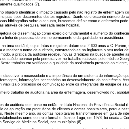
tamente qualificados (7).
o objetivo identificar o impacto causado pelo não registro de enfermagem c
incipais tipos decorrentes destes registros. Diante do crescente número de 
ssas bibliografias sobre o assunto, buscamos definir como o enfermeiro pode 
as através de pesquisa realizada neste hospital.
trajetória de disseminação como exercício fundamental e aumento do conheci
a a linha de pesquisa do ensino permanente e da qualidade na assistência.
m na área contábil, cujos fatos e registros datam dos 2.600 anos a.C. Porém, é
a a receber o nome de auditoria, constatando-se na Inglaterra o seu maior 
e modo, a prática da auditoria recebeu novas diretrizes na busca de atender 
 de saúde aparece pela primeira vez no trabalho realizado pelo médico Geo
este trabalho era verificada a qualidade da assistência prestada ao cliente, 
 indiscutível a necessidade e a importância de um sistema de informação que
fermagem, informações necessárias ao desenvolvimento da assistência. As
viabiliza o processo de comunicação entre os integrantes da equipe de saúde
imeiro trabalho de auditoria na área da enfermagem, desenvolvido no
Hospita
es de auditoria com base no então Instituto Nacional da Previdência Social 
io de apuração em prontuários de clientes e contas hospitalares, porque nes
ais. Neste mesmo ano, as contas hospitalares transformam-se em guia de inter
 estabelecidas como controle formal e técnico. Logo, em 1978, foi criada a Co
 o Serviço de Medicina Social, nos municípios (8).