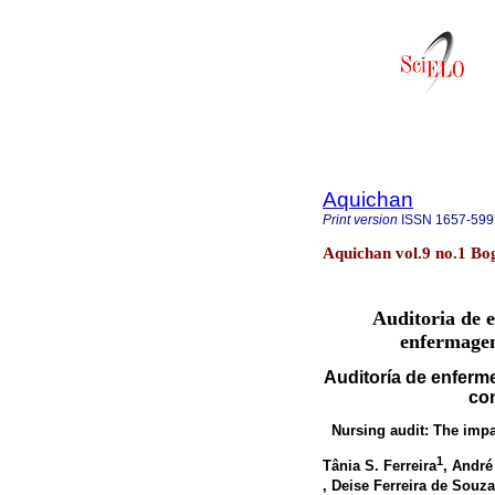
Aquichan
Print version
ISSN
1657-599
Aquichan vol.9 no.1 Bo
Auditoria de 
enfermagem
Auditoría de enferme
con
Nursing audit: The impac
1
Tânia S. Ferreira
, André
, Deise Ferreira de Souza