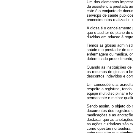
Um dos elementos impresci
da assistência prestada ao
este é o conjunto de docu
servicps de saúde público
procedimentos realizados o
A glosa é o cancelamento p
que o auditor do plano de
dúvidas em relacao á regra 
Temos as glosas administra
saúde e o prestador de ser
enfermagem ou médica, ond
determinado procedimento, 
Quando as instituições de
os recursos de glosas a f
descontos indevidos e corri
Em conseqüência, acredit
respeito a registros, ten
equipe multidisciplinar e
permanente e melhor qualid
Sendo assim, o objeto do 
decorrentes dos registro
medicações e as anotações 
destacar que as anotações
as ações cuidativas são ev
como questão norteadora: c
cabe ressaltar que atualme