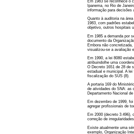
Em 1983 se reconhece o car
Ipanema, no Rio de Janeiro
informação para decisões a
Quanto à auditoria na áre
1983, com padrões estabe
objetivo, outros hospitais 
Em 1985 a demanda por serv
documento da Organização 
Embora não concretizada, 
visualizou-se a avaliação 
Em 1990, a lei 8080 estab
atribuindolhe uma coordena
O Decreto 1651 de 28 de s
estadual e municipal. A le
fiscalização do SUS (8).
A portaria 169 do Ministér
de atividades do SNA: as d
Departamento Nacional de 
Em dezembro de 1999, foi 
agregar profissionais de t
Em 2000 (decreto 3.496), 
correção de irregularidades
Existe atualmente uma séri
exemplo, Organização Inte