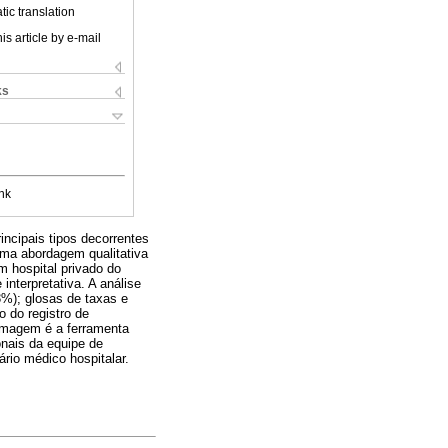
ic translation
is article by e-mail
ks
nk
ncipais tipos decorrentes
 uma abordagem qualitativa
m hospital privado do
interpretativa. A análise
3%); glosas de taxas e
o do registro de
rmagem é a ferramenta
onais da equipe de
io médico hospitalar.