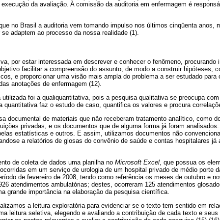
 a execução da avaliação. A comissão da auditoria em enfermagem é responsá
ue no Brasil a auditoria vem tomando impulso nos últimos cinqüenta anos,
r se adaptem ao processo da nossa realidade (1).
iva, por estar interessada em descrever e conhecer o fenômeno, procurando in
objetivo facilitar a compreensão do assunto, de modo a construir hipóteses, c
ficos, e proporcionar uma visão mais ampla do problema a ser estudado para or
 das anotações de enfermagem (12).
tilizada foi a qualiquantitativa, pois a pesquisa qualitativa se preocupa c
quantitativa faz o estudo de caso, quantifica os valores e procura correlaçõe
uisa documental de materiais que não receberam tratamento analítico, como
tuições privadas, e os documentos que de alguma forma já foram analisados: 
belas estatísticas e outros. E assim, utilizamos documentos não convencion
landose a relatórios de glosas do convênio de saúde e contas hospitalares já
nto de coleta de dados uma planilha no
Microsoft Excel
, que possua os ele
orridas em um serviço de urologia de um hospital privado de médio porte da
período de fevereiro de 2008, tendo como referência os meses de outubro e 
 926 atendimentos ambulatórias; destes, ocorreram 125 atendimentos glosado
a grande importância na elaboração da pesquisa científica.
alizamos a leitura exploratória para evidenciar se o texto tem sentido em rel
a leitura seletiva, elegendo e avaliando a contribuição de cada texto e seus 