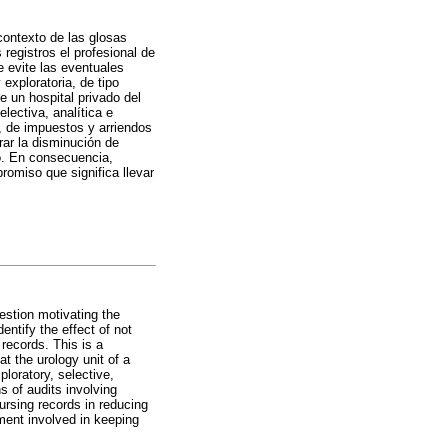
contexto de las glosas
 registros el profesional de
e evite las eventuales
 exploratoria, de tipo
e un hospital privado del
electiva, analítica e
), de impuestos y arriendos
rar la disminución de
to. En consecuencia,
romiso que significa llevar
estion motivating the
entify the effect of not
records. This is a
at the urology unit of a
ploratory, selective,
s of audits involving
rsing records in reducing
ment involved in keeping