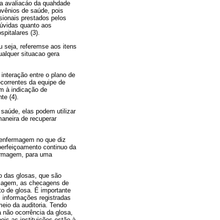
na avaliacáo da quahdade
nvênios de saúde, pois
sionais prestados pelos
dúvidas quanto aos
pitalares (3).
u seja, referemse aos itens
ualquer situacao gera
interação entre o plano de
ecorrentes da equipe de
m à indicação de
te (4).
saúde, elas podem utilizar
maneira de recuperar
 enfermagem no que diz
perfeiçoamento continuo da
fermagem, para uma
o das glosas, que são
rmagem, as checagens de
to de glosa. É importante
 informações registradas
eio da auditoria. Tendo
 não ocorrência da glosa,
is as instituições estão à