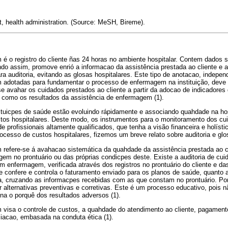
, health administration. (Source: MeSH, Bireme).
é o registro do cliente ñas 24 horas no ambiente hospitalar. Contem dados s
do assim, promove enrió a informacao da assistência prestada ao cliente e a 
ra auditoria, evitando as glosas hospitalares. Este tipo de anotacao, indepen
 adotadas para fundamentar o processo de enfermagem na instituição, deve s
e avahar os cuidados prestados ao cliente a partir da adocao de indicadores
 como os resultados da assistência de enfermagem (1).
tituicpes de saúde estão evoluindo rápidamente e associando quahdade na ho
tos hospitalares. Deste modo, os instrumentos para o monitoramento dos c
e profissionais altamente qualificados, que tenha a visão financeira e holísti
cesso de custos hospitalares, fizemos um breve relato sobre auditoria e glos
refere-se á avahacao sistemática da quahdade da assistência prestada ao cli
em no prontuário ou das próprias condicpes deste. Existe a auditoria de cu
 enfermagem, verificada através dos registros no prontuário do cliente e da
ue confere e controla o faturamento enviado para os planos de saúde, quanto
ina, cruzando as informacpes recebidas com as que constam no prontuário. Po
r alternativas preventivas e corretivas. Este é um processo educativo, pois n
na o porquê dos resultados adversos (1).
visa o controle de custos, a quahdade do atendimento ao cliente, pagamento
ciacao, embasada na conduta ética (1).