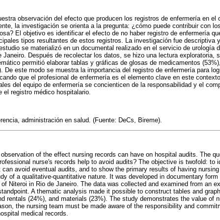
estra observación del efecto que producen los registros de enfermería en el 
ente, la investigación se orienta a la pregunta: ¿cómo puede contribuir con los
losa? El objetivo es identificar el efecto de no haber registro de enfermería qu
cipales tipos resultantes de estos registros. La investigación fue descriptiva y
l estudio se materializó en un documental realizado en el servicio de urología d
e Janeiro. Después de recolectar los datos, se hizo una lectura exploratoria, s
s temático permitió elaborar tablas y gráficas de glosas de medicamentos (53%
. De este modo se muestra la importancia del registro de enfermería para log
acando que el profesional de enfermería es el elemento clave en este contex
ales del equipo de enfermería se concienticen de la responsabilidad y el comp
el registro médico hospitalario.
erencia, administración en salud. (Fuente: DeCs, Bireme).
 observation of the effect nursing records can have on hospital audits. The qu
ofessional nurse's records help to avoid audits? The objective is twofold: to id
 can avoid eventual audits, and to show the primary results of having nursing 
udy of a qualitative-quantitative nature. It was developed in documentary form 
n of Niteroi in Rio de Janeiro. The data was collected and examined from an ex
 standpoint. A thematic analysis made it possible to construct tables and graph
d rentals (24%), and materials (23%). The study demonstrates the value of nu
reason, the nursing team must be made aware of the responsibility and commit
ospital medical records.