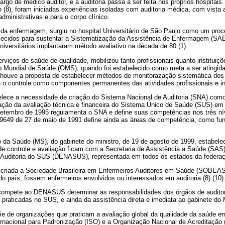
go de médico auditor, e a auditoria passa a ser feita nos próprios hospitais. 
 (8), foram iniciadas experiências isoladas com auditoria médica, com vista
dministrativas e para o corpo clínico.
a da enfermagem, surgiu no hospital Universitário de São Paulo como um pro
lecidos para sustentar a Sistematização da Assistência de Enfermagem (S
universitários implantaram método avaliativo na década de 80 (1).
iços de saúde de qualidade, mobilizou tanto profissionais quanto instituiç
Mundial de Saúde (OMS), quando foi estabelecido como meta a ser atingida
houve a proposta de estabelecer métodos de monitorazação sistemática dos 
e o controle como componentes permanentes das atividades profissionais e ins
elece a necessidade de criação do Sistema Nacional de Auditoria (SNA) como 
ção da avaliação técnica e financeira do Sistema Único de Saúde (SUS) em to
etembro de 1995 regulamenta o SNA e define suas competências nos três níve
i 9649 de 27 de maio de 1991 define ainda as áreas de competência, como fu
io da Saúde (MS), do gabinete do ministro, de 19 de agosto de 1999, estabe
e controle e avaliação ficam com a Secretaria de Assistência a Saúde (SAS)
Auditoria do SUS (DENASUS), representada em todos os estados da federação 
criada a Sociedade Brasileira em Enfermeiros Auditores em Saúde (SOBEAS)
odo país, fossem enfermeiros envolvidos ou interessados em auditoria (8) (10)
compete ao DENASUS determinar as responsabilidades dos órgãos de auditoria
 praticadas no SUS, e ainda da assistência direta e imediata ao gabinete do Mi
e de organizações que praticam a avaliação global da qualidade da saúde em 
rnacional para Padronização (ISO) e a Organização Nacional de Acreditaçã