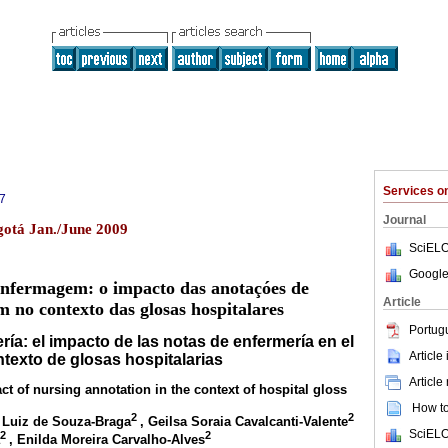
Services 
7
Journal
gotá Jan./June 2009
SciELO
Google
enfermagem: o impacto das anotaçóes de
Article
 no contexto das glosas hospitalares
Portug
ría: el impacto de las notas de enfermería en el
Article
texto de glosas hospitalarias
Article
t of nursing annotation in the context of hospital gloss
How to 
2
2
 Luiz de Souza-Braga
, Geilsa Soraia Cavalcanti-Valente
SciELO
2
2
, Enilda Moreira Carvalho-Alves