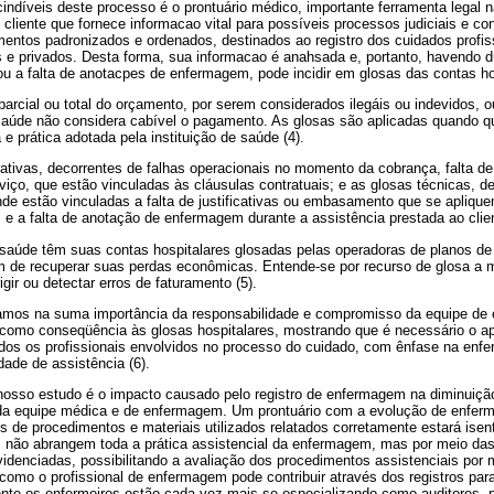
ndíveis deste processo é o prontuário médico, importante ferramenta legal 
 cliente que fornece informacao vital para possíveis processos judiciais e co
mentos padronizados e ordenados, destinados ao registro dos cuidados profis
s e privados. Desta forma, sua informacao é anahsada e, portanto, havendo 
u a falta de anotacpes de enfermagem, pode incidir em glosas das contas hos
arcial ou total do orçamento, por serem considerados ilegáis ou indevidos, o
 saúde não considera cabível o pagamento. As glosas são aplicadas quando q
e prática adotada pela instituição de saúde (4).
tivas, decorrentes de falhas operacionais no momento da cobrança, falta de 
viço, que estão vinculadas às cláusulas contratuais; e as glosas técnicas, d
e estão vinculadas a falta de justificativas ou embasamento que se aplique
e a falta de anotação de enfermagem durante a assistência prestada ao clien
 saúde têm suas contas hospitalares glosadas pelas operadoras de planos de 
im de recuperar suas perdas econômicas. Entende-se por recurso de glosa a 
gir ou detectar erros de faturamento (5).
amos na suma importância da responsabilidade e compromisso da equipe de
do como conseqüência às glosas hospitalares, mostrando que é necessário o a
 todos os profissionais envolvidos no processo do cuidado, com ênfase na en
ade de assistência (6).
nosso estudo é o impacto causado pelo registro de enfermagem na diminuiçã
s da equipe médica e de enfermagem. Um prontuário com a evolução de enfe
de procedimentos e materiais utilizados relatados corretamente estará isen
 não abrangem toda a prática assistencial da enfermagem, mas por meio das
idenciadas, possibilitando a avaliação dos procedimentos assistenciais por m
omo o profissional de enfermagem pode contribuir através dos registros para
nte os enfermeiros estão cada vez mais se especializando como auditores, po