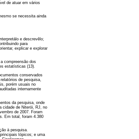
vel de atuar em vários
 mesmo se necessita ainda
terpretálo e descrevêlo;
ontribuindo para
ientar, explicar e explorar
om a compreensão dos
s estatísticas (13).
 documentos conservados
relatórios de pesquisa,
ais, porém usuais no
 auditadas internamente
mentos da pesquisa, onde
 cidade de Niterói, RJ, no
novembro de 2007. Foram
s. Em total, foram 4.380
ação à pesquisa.
principais tópicos; e uma