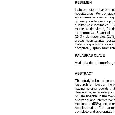
RESUMEN
Este estudio se basó en nu
hospitalarias. Por consigui
enfermería para evitar la g
glosas y evidencie los prin
cualitativo-cuantitativo. E
municipio de Niteroi, Rio d
interpretativa. El análisi
(24%), de materiales (23%)
glosas hospitalarias, dest
tratamos que los profesion
completa y apropiadamente 
PALABRAS CLAVE
Auditoria de enfermería, g
ABSTRACT
This study is based on our
research is: How can the pr
having nursing records that
descriptive, exploratory st
private hospital in the tow
analytical and interpretive
medication (53%), taxes an
hospital audits. For that 
complete and appropriate h