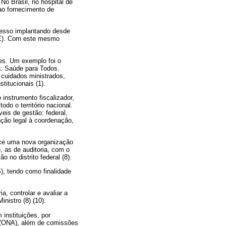
No Brasil, no hospital de
 ao fornecimento de
cesso implantando desde
AE). Com este mesmo
ões. Um exemplo foi o
: Saúde para Todos.
cuidados ministrados,
titucionais (1).
instrumento fiscalizador,
do o território nacional.
is de gestão: federal,
nção legal à coordenação,
lece uma nova organização
, as de auditoria, com o
no distrito federal (8).
, tendo como finalidade
.
, controlar e avaliar a
nistro (8) (10).
instituições, por
o (ONA), além de comissões