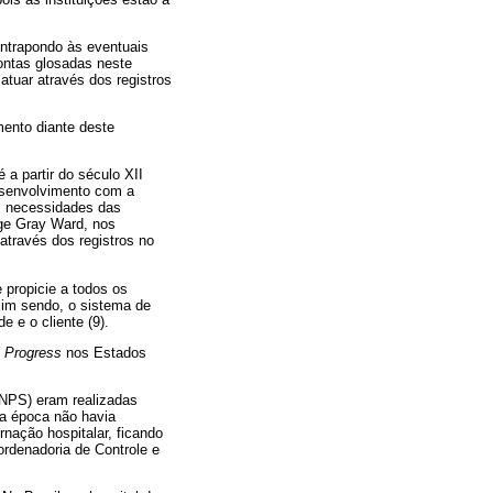
ontrapondo às eventuais
contas glosadas neste
atuar através dos registros
mento diante deste
 a partir do século XII
desenvolvimento com a
as necessidades das
rge Gray Ward, nos
através dos registros no
 propicie a todos os
sim sendo, o sistema de
 e o cliente (9).
l Progress
nos Estados
(INPS) eram realizadas
ta época não havia
nação hospitalar, ficando
ordenadoria de Controle e