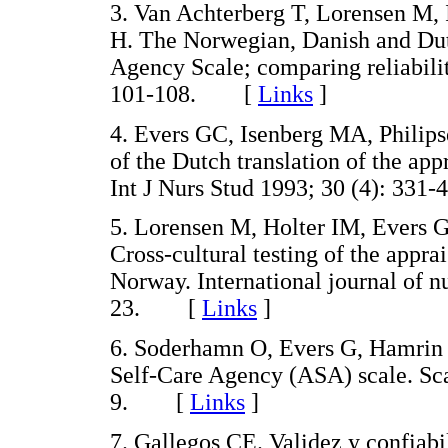
3. Van Achterberg T, Lorensen M,
H. The Norwegian, Danish and Dutc
Agency Scale; comparing reliabilit
101-108. [
Links
]
4. Evers GC, Isenberg MA, Philips
of the Dutch translation of the app
Int J Nurs Stud 1993; 30 (4): 3
5. Lorensen M, Holter IM, Evers 
Cross-cultural testing of the appra
Norway. International journal of nu
23. [
Links
]
6. Soderhamn O, Evers G, Hamrin E
Self-Care Agency (ASA) scale. Scan
9. [
Links
]
7. Gallegos CE. Validez y confiabi