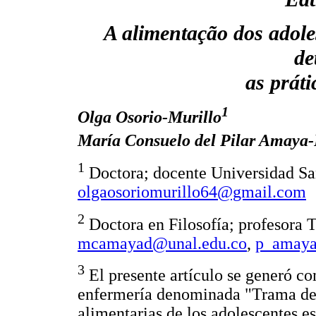
A alimentação dos adole
de
as práti
1
Olga Osorio-Murillo
María Consuelo del Pilar Amaya
1
Doctora; docente Universidad San
olgaosoriomurillo64@gmail.com
2
Doctora en Filosofía; profesora 
mcamayad@unal.edu.co
,
p_amay
3
El presente artículo se generó co
enfermería denominada "Trama de l
alimentarias de los adolescentes e