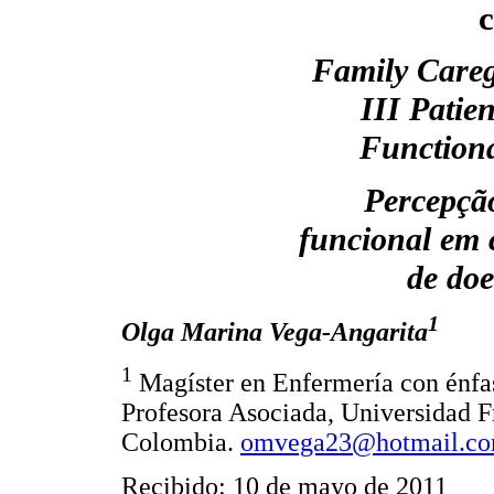
c
Family Careg
III Patien
Functiona
Percepção
funcional em 
de doe
1
Olga Marina Vega-Angarita
1
Magíster en Enfermería con énfas
Profesora Asociada, Universidad F
Colombia.
omvega23@hotmail.c
Recibido: 10 de mayo de 2011