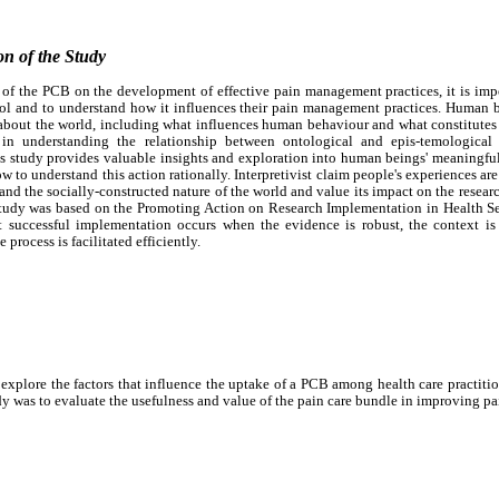
on of the Study
of the PCB on the development of effective pain management practices, it is impo
tool and to understand how it influences their pain management practices. Human b
 about the world, including what influences human behaviour and what constitutes q
t in understanding the relationship between ontological and epis-temological i
s study provides valuable insights and exploration into human beings' meaningful 
 to understand this action rationally. Interpretivist claim people's experiences ar
nd the socially-constructed nature of the world and value its impact on the research
 study was based on the Promoting Action on Research Implementation in Health S
t successful implementation occurs when the evidence is robust, the context i
process is facilitated efficiently.
explore the factors that influence the uptake of a PCB among health care practitione
dy was to evaluate the usefulness and value of the pain care bundle in improving 