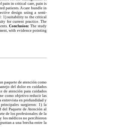
ain in critical care, pain is
ed patients. A care bundle in
ective design using a semi-
1) suitability to the critical
ity for current practice. The
ients.
Conclusion:
The study
gment, with evidence pointing
e un paquete de atención como
 manejo del dolor en cuidados
te de atención para cuidados
ene como objetivo reducir las
a entrevista en profundidad y
principales surgieron: 1) la
ad del Paquete de Atención al
rte de los profesionales de la
 y los médicos no percibieron
apuntan a una brecha entre la