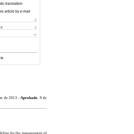
ic translation
is article by e-mail
ks
nk
bre de 2013 -
Aprobado
: 9 de
ideline for the management of