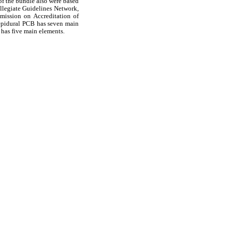
f the bundle also were based
ollegiate Guidelines Network,
mission on Accreditation of
 epidural PCB has seven main
 has five main elements.