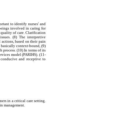
rtant to identify nurses' and
eings involved in caring for
uality of care. Clarification
ssues. (8) The interpretive
actions, based on their pain
e basically context-bound, (9)
 process. (10) In terms of its
ervices model (PARIHS). (11-
s conducive and receptive to
rs in a critical care setting.
pain management.