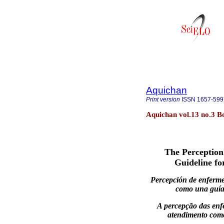
Aquichan
Print version
ISSN
1657-599
Aquichan vol.13 no.3 B
The Perception
Guideline fo
Percepción de enferme
como una guía 
A percepção das enf
atendimento como