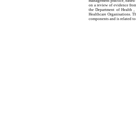
management practice, based 
on a review of evidence from
the Department of Health ,
Healthcare Organisations. T
components and is related to