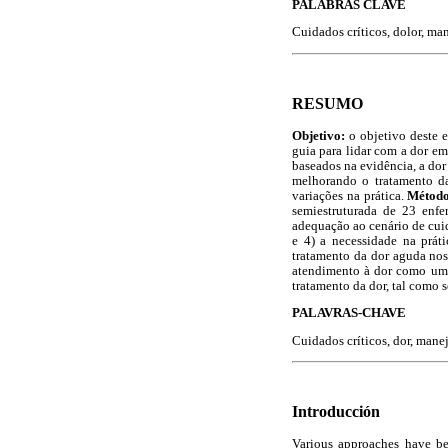
PALABRAS CLAVE
Cuidados críticos, dolor, ma
RESUMO
Objetivo:
o objetivo deste 
guia para lidar com a dor em
baseados na evidência, a do
melhorando o tratamento da
variações na prática.
Métod
semiestruturada de 23 enf
adequação ao cenário de cuid
e 4) a necessidade na prát
tratamento da dor aguda nos
atendimento à dor como uma 
tratamento da dor, tal como s
PALAVRAS-CHAVE
Cuidados críticos, dor, man
Introducción
Various approaches have bee