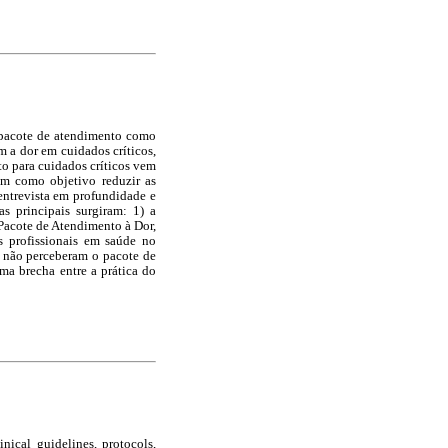
m pacote de atendimento como
m a dor em cuidados críticos,
o para cuidados críticos vem
em como objetivo reduzir as
ntrevista em profundidade e
as principais surgiram: 1) a
 Pacote de Atendimento à Dor,
s profissionais em saúde no
s não perceberam o pacote de
ma brecha entre a prática do
nical guidelines, protocols,