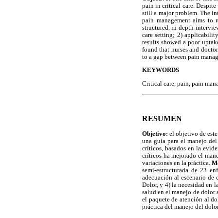
pain in critical care. Despi
still a major problem. The i
pain management aims to re
structured, in-depth intervie
care setting; 2) applicabili
results showed a poor uptake
found that nurses and doctor
to a gap between pain manage
KEYWORDS
Critical care, pain, pain ma
RESUMEN
Objetivo:
el objetivo de est
una guía para el manejo del 
críticos, basados en la evi
críticos ha mejorado el mane
variaciones en la práctica.
M
semi-estructurada de 23 en
adecuación al escenario de c
Dolor, y 4) la necesidad en l
salud en el manejo de dolor 
el paquete de atención al do
práctica del manejo del dolor