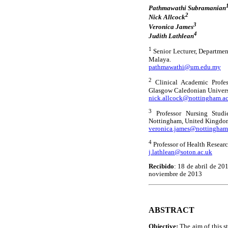
Pathmawathi Subramanian
2
Nick Allcock
3
Veronica James
4
Judith Lathlean
1
Senior Lecturer, Departmen
Malaya.
pathmawathi@um.edu.my
2
Clinical Academic Profes
Glasgow Caledonian Univers
nick.allcock@nottingham.ac
3
Professor Nursing Studi
Nottingham, United Kingdo
veronica.james@nottingham
4
Professor of Health Resear
j.lathlean@soton.ac.uk
Recibido
: 18 de abril de 20
noviembre de 2013
ABSTRACT
Objective:
The aim of this s