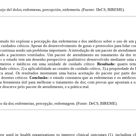
nejo del dolor, enfermeras, percepción, enfermería. (Fuente: DeCS, BIREME).
estudo foi explorar a percepção das enfermeiras e dos médicos sobre o uso de u
 cuidados críticos. Apesar do desenvolvimento de guias e protocolos para lidar co
r continua sendo um problema importante. A introdução de um pacote de atendiment
do a pacientes ventilados. Um pacote de atendimento no tratamento da dor t
o:
o estudo tem um desenho prospectivo qualitativo desenvolvido mediante uma e
ermeiros e médicos em uma unidade de cuidado crítico.
Resultado:
quatro tem
ado crítico; 2) a aplicabilidade ao cenário de cuidado crítico; 3) a propriedade do
ica atual. Os resultados mostraram uma baixa aceitação do pacote por parte do
 doentes críticos.
Conclusão:
o estudo constatou que as enfermeiras e os médico
ferramenta útil para melhorar o tratamento da dor, com provas que apontam a u
e descreve pelo pacote de atendimento, e a prática real.
ejo da dor, enfermeiras, percepção, enfermagem. (Fonte: DeCS, BIREME).
n used in health organizations to improve clinical outcomes (1), including cli