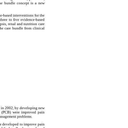
 the bundle concept is a new
e-based interventions for the
 three to five evidence-based
sis, renal and nutrition care
e care bundle from clinical
ngs in 2002, by developing new
le (PCB) were improved pain
 management problems.
re developed to improve pain