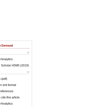
on Demand
 Analytics
 Scholar H5M5 (
2019
)
 (pdf)
 in xml format
 references
cite this article
 Analytics