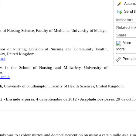
Automat
1
Send th
Indicators
Related lin
t of Nursing Science, Faculty of Medicine, University of Malaya,
Share
More
More
sor of Nursing, Division of Nursing and Community Health,
ity, United Kingdom.
.uk
Permali
es in the School of Nursing and Midwifery, University of
m.
.ac.uk
ch, University of Southampton, Faculty of Health Sciences, United Kingdom.
12 -
Enviado a pares
: 4 de septiembre de 2012 -
Aceptado por pares
: 29 de octu
tudy was to explore nurses' and doctors' perception on using a care bundle as a gu