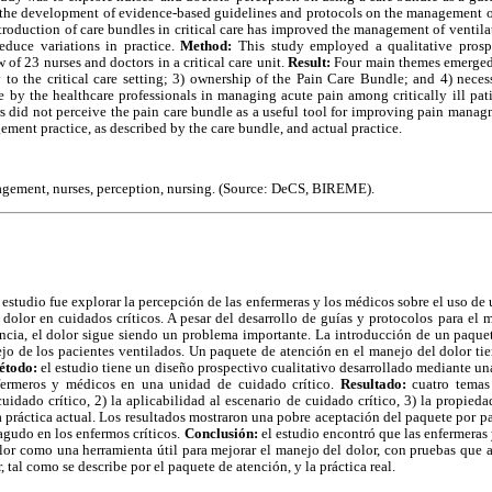
te the development of evidence-based guidelines and protocols on the management of p
ntroduction of care bundles in critical care has improved the management of ventilat
duce variations in practice.
Method:
This study employed a qualitative prosp
w of 23 nurses and doctors in a critical care unit.
Result:
Four main themes emerged: 
ty to the critical care setting; 3) ownership of the Pain Care Bundle; and 4) necess
 by the healthcare professionals in managing acute pain among critically ill pat
s did not perceive the pain care bundle as a useful tool for improving pain mana
ment practice, as described by the care bundle, and actual practice.
nagement, nurses, perception, nursing. (Source: DeCS, BIREME).
e estudio fue explorar la percepción de las enfermeras y los médicos sobre el uso d
dolor en cuidados críticos. A pesar del desarrollo de guías y protocolos para el
dencia, el dolor sigue siendo un problema importante. La introducción de un paque
jo de los pacientes ventilados. Un paquete de atención en el manejo del dolor ti
étodo:
el estudio tiene un diseño prospectivo cualitativo desarrollado mediante un
fermeros y médicos en una unidad de cuidado crítico.
Resultado:
cuatro temas 
uidado crítico, 2) la aplicabilidad al escenario de cuidado crítico, 3) la propied
a práctica actual. Los resultados mostraron una pobre aceptación del paquete por pa
agudo en los enfermos críticos.
Conclusión:
el estudio encontró que las enfermeras
lor como una herramienta útil para mejorar el manejo del dolor, con pruebas que 
, tal como se describe por el paquete de atención, y la práctica real.