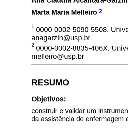
Ana Claudia Alcântara-Garzin
2
Marta Maria Melleiro
1
0000-0002-5090-5508. Univer
anagarzin@usp.br
2
0000-0002-8835-406X. Univer
melleiro@usp.br
RESUMO
Objetivos:
construir e validar um instrume
da assistência de enfermagem e