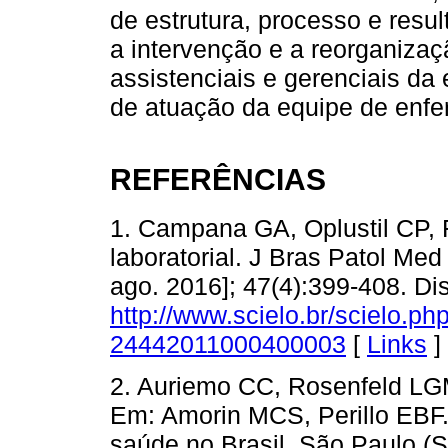
de estrutura, processo e resu
a intervenção e a reorganiza
assistenciais e gerenciais d
de atuação da equipe de enf
REFERÊNCIAS
1. Campana GA, Oplustil CP,
laboratorial. J Bras Patol Med 
ago. 2016]; 47(4):399-408. Di
http://www.scielo.br/scielo.p
24442011000400003
[
Links
]
2. Auriemo CC, Rosenfeld LGM
Em: Amorin MCS, Perillo EBF.
saúde no Brasil. São Paulo (S