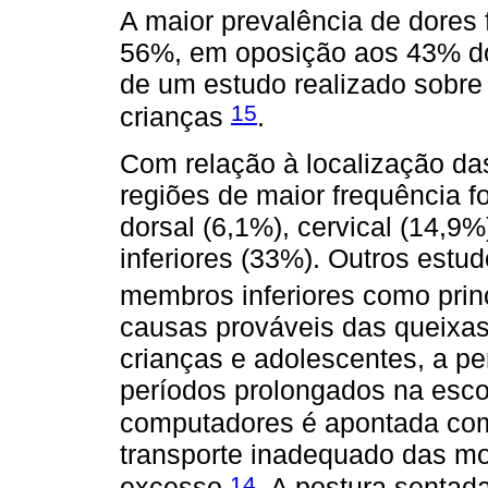
A maior prevalência de dores f
56%, em oposição aos 43% do
de um estudo realizado sobre
15
crianças
.
Com relação à localização da
regiões de maior frequência 
dorsal (6,1%), cervical (14,9
inferiores (33%). Outros estu
membros inferiores como prin
causas prováveis das queixas
crianças e adolescentes, a p
períodos prolongados na escol
computadores é apontada co
transporte inadequado das moc
14
excesso
. A postura sentad