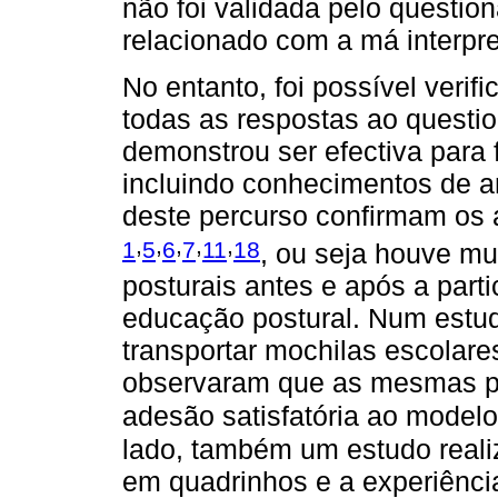
não foi validada pelo questio
relacionado com a má interpr
No entanto, foi possível verif
todas as respostas ao question
demonstrou ser efectiva para f
incluindo conhecimentos de 
deste percurso confirmam os 
,
,
,
,
,
1
5
6
7
11
18
, ou seja houve m
posturais antes e após a par
educação postural. Num estud
transportar mochilas escolar
observaram que as mesmas 
adesão satisfatória ao model
lado, também um estudo reali
em quadrinhos e a experiência