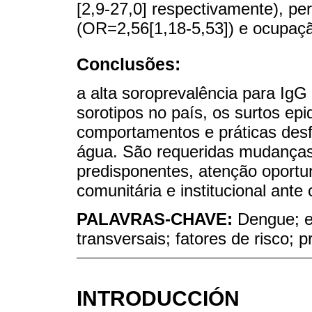
[2,9-27,0] respectivamente), pe
(OR=2,56[1,18-5,53]) e ocupaçã
Conclusões:
a alta soroprevalência para IgG
sorotipos no país, os surtos ep
comportamentos e práticas desf
água. São requeridas mudanças
predisponentes, atenção oportun
comunitária e institucional ante
PALAVRAS-CHAVE:
Dengue; e
transversais; fatores de risco; p
INTRODUCCIÓN