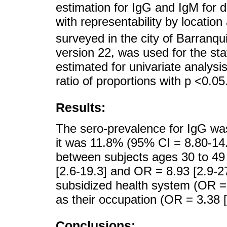
estimation for IgG and IgM for 
with representability by location
surveyed in the city of Barranq
version 22, was used for the sta
estimated for univariate analysi
ratio of proportions with p <0.05
Results:
The sero-prevalence for IgG wa
it was 11.8% (95% CI = 8.80-14.7
between subjects ages 30 to 49
[2.6-19.3] and OR = 8.93 [2.9-27
subsidized health system (OR =
as their occupation (OR = 3.38 [
Conclusions: