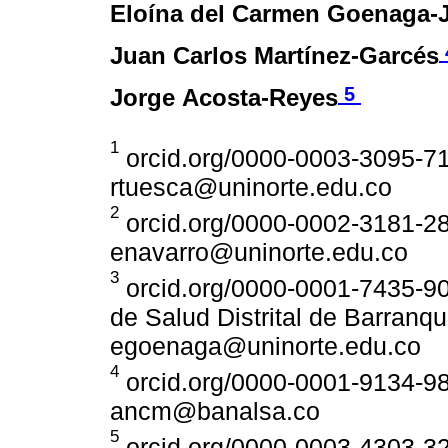
Eloína del Carmen Goenaga-
Juan Carlos Martínez-Garcés
5
Jorge Acosta-Reyes
1
orcid.org/0000-0003-3095-71
rtuesca@uninorte.edu.co
2
orcid.org/0000-0002-3181-28
enavarro@uninorte.edu.co
3
orcid.org/0000-0001-7435-907
de Salud Distrital de Barranqu
egoenaga@uninorte.edu.co
4
orcid.org/0000-0001-9134-98
ancm@banalsa.co
5
orcid.org/0000-0003-4303-32