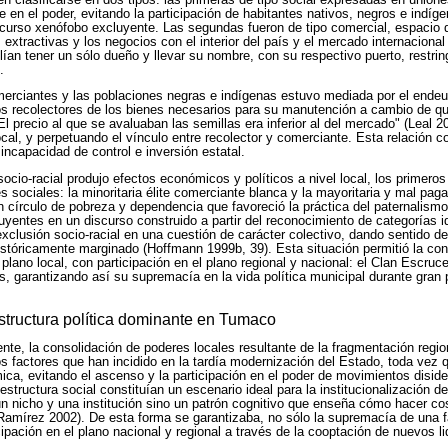
se en el poder, evitando la participación de habitantes nativos, negros e indí
urso xenófobo excluyente. Las segundas fueron de tipo comercial, espacio d
extractivas y los negocios con el interior del país y el mercado internacional
ían tener un sólo dueño y llevar su nombre, con su respectivo puerto, restring
.
omerciantes y las poblaciones negras e indígenas estuvo mediada por el ende
os recolectores de los bienes necesarios para su manutención a cambio de qu
l precio al que se avaluaban las semillas era inferior al del mercado" (Leal 
cal, y perpetuando el vínculo entre recolector y comerciante. Esta relación c
 incapacidad de control e inversión estatal.
ocio-racial produjo efectos económicos y políticos a nivel local, los primero
s sociales: la minoritaria élite comerciante blanca y la mayoritaria y mal pa
 círculo de pobreza y dependencia que favoreció la práctica del paternalism
cluyentes en un discurso construido a partir del reconocimiento de categorías id
exclusión socio-racial en una cuestión de carácter colectivo, dando sentido d
históricamente marginado (Hoffmann 1999b, 39). Esta situación permitió la co
plano local, con participación en el plano regional y nacional: el Clan Escrucer
s, garantizando así su supremacía en la vida política municipal durante gran p
structura política dominante en Tumaco
nte, la consolidación de poderes locales resultante de la fragmentación regio
s factores que han incidido en la tardía modernización del Estado, toda vez
ica, evitando el ascenso y la participación en el poder de movimientos disiden
estructura social constituían un escenario ideal para la institucionalización d
n nicho y una institución sino un patrón cognitivo que enseña cómo hacer co
Ramírez 2002). De esta forma se garantizaba, no sólo la supremacía de una fa
ipación en el plano nacional y regional a través de la cooptación de nuevos l