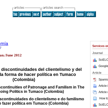
omía
Services 
7
Journal
Jan./June 2012
SciELO
Google
discontinuidades del clientelismo y del
Article
la forma de hacer política en Tumaco
(Colombia)
Spanis
Article
scontinuities of Patronage and Familism in The
oing Politics in Tumaco (Colombia)
Article
How to 
continuidades do clientelismo e do familismo
e fazer política em Tumaco (Colombia)
SciELO