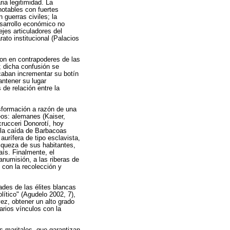
ia legitimidad. La
notables con fuertes
 guerras civiles; la
esarrollo económico no
ejes articuladores del
ato institucional (Palacios
ron en contrapoderes de las
; dicha confusión se
scaban incrementar su botín
antener su lugar
 de relación entre la
nsformación a razón de una
eos: alemanes (Kaiser,
crucceri Donorotí, hoy
 la caída de Barbacoas
urífera de tipo esclavista,
riqueza de sus habitantes,
ís. Finalmente, el
anumisión, a las riberas de
 con la recolección y
ades de las élites blancas
lítico" (Agudelo 2002, 7),
vez, obtener un alto grado
arios vínculos con la
s maritales, que garantizan