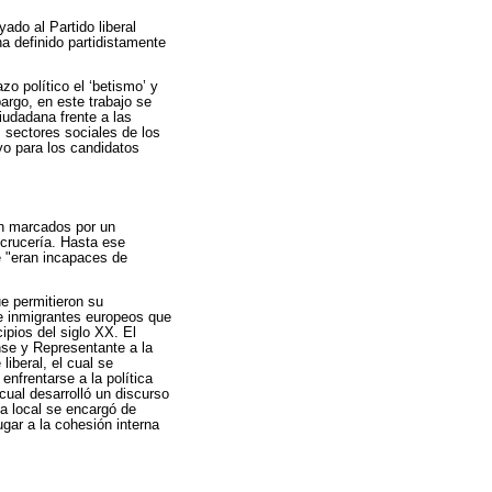
ado al Partido liberal
ha definido partidistamente
o político el ‘betismo’ y
argo, en este trabajo se
iudadana frente a las
 sectores sociales de los
yo para los candidatos
on marcados por un
scrucería. Hasta ese
ue "eran incapaces de
ue permitieron su
de inmigrantes europeos que
ipios del siglo XX. El
ense y Representante a la
iberal, el cual se
enfrentarse a la política
 cual desarrolló un discurso
ía local se encargó de
gar a la cohesión interna