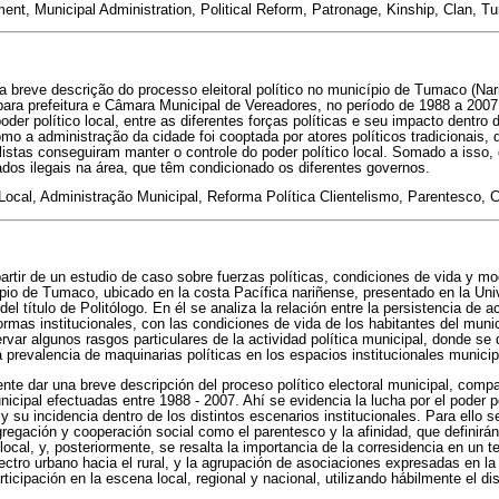
ent, Municipal Administration, Political Reform, Patronage, Kinship, Clan, T
 breve descrição do processo eleitoral político no município de Tumaco (Nariñ
ara prefeitura e Câmara Municipal de Vereadores, no período de 1988 a 2007
der político local, entre as diferentes forças políticas e seu impacto dentro 
omo a administração da cidade foi cooptada por atores políticos tradicionais,
listas conseguiram manter o controle do poder político local. Somado a isso,
dos ilegais na área, que têm condicionado os diferentes governos.
ocal, Administração Municipal, Reforma Política Clientelismo, Parentesco, 
partir de un estudio de caso sobre fuerzas políticas, condiciones de vida y m
pio de Tumaco, ubicado en la costa Pacífica nariñense, presentado en la Un
del título de Politólogo. En él se analiza la relación entre la persistencia de a
ormas institucionales, con las condiciones de vida de los habitantes del muni
rvar algunos rasgos particulares de la actividad política municipal, donde se 
a prevalencia de maquinarias políticas en los espacios institucionales municip
nte dar una breve descripción del proceso político electoral municipal, comp
nicipal efectuadas entre 1988 - 2007. Ahí se evidencia la lucha por el poder po
 y su incidencia dentro de los distintos escenarios institucionales. Para ello se
gregación y cooperación social como el parentesco y la afinidad, que definirán
 local, y, posteriormente, se resalta la importancia de la corresidencia en un t
ectro urbano hacia el rural, y la agrupación de asociaciones expresadas en l
ticipación en la escena local, regional y nacional, utilizando hábilmente el di