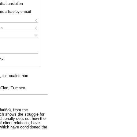
ic translation
is article by e-mail
ks
nk
, los cuales han
, Clan, Tumaco.
Nariño), from the
ch shows the struggle for
dditionally sets out how the
 client relations, have
, which have conditioned the