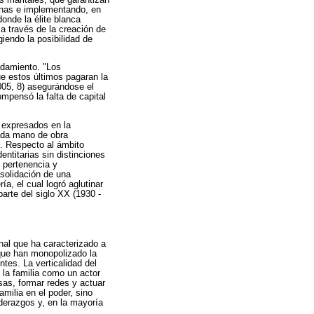
genas e implementando, en
onde la élite blanca
 a través de la creación de
iendo la posibilidad de
udamiento. "Los
e estos últimos pagaran la
2005, 8) asegurándose el
ompensó la falta de capital
s expresados en la
gada mano de obra
o. Respecto al ámbito
entitarias sin distinciones
e pertenencia y
nsolidación de una
ía, el cual logró aglutinar
arte del siglo XX (1930 -
nal que ha caracterizado a
 que han monopolizado la
tes. La verticalidad del
e la familia como un actor
sas, formar redes y actuar
milia en el poder, sino
iderazgos y, en la mayoría