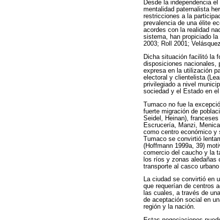
Desde la independencia el 
mentalidad paternalista he
restricciones a la particip
prevalencia de una élite e
acordes con la realidad nac
sistema, han propiciado la
2003; Roll 2001; Velásque
Dicha situación facilitó l
disposiciones nacionales, 
expresa en la utilización p
electoral y clientelista (L
privilegiado a nivel munici
sociedad y el Estado en el 
Tumaco no fue la excepción
fuerte migración de poblac
Seidel, Heinan), franceses 
Escrucería, Manzi, Menical
como centro económico y so
Tumaco se convirtió lentam
(Hoffmann 1999a, 39) moti
comercio del caucho y la t
los ríos y zonas aledañas 
transporte al casco urbano
La ciudad se convirtió en 
que requerían de centros a
las cuales, a través de una
de aceptación social en un
región y la nación.
Estas negociaciones pueden