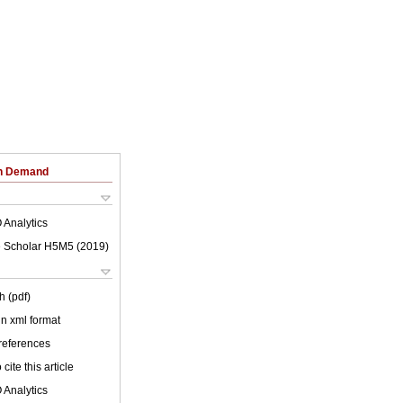
on Demand
 Analytics
 Scholar H5M5 (
2019
)
h (pdf)
 in xml format
 references
cite this article
 Analytics