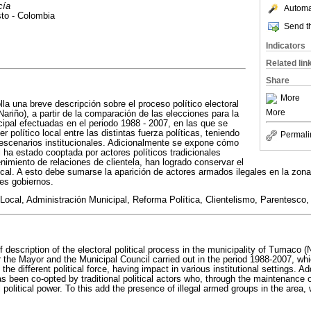
cía
Automat
sto - Colombia
Send th
Indicators
Related lin
Share
More
lla una breve descripción sobre el proceso político electoral
More
ariño), a partir de la comparación de las elecciones para la
cipal efectuadas en el periodo 1988 - 2007, en las que se
r político local entre las distintas fuerza políticas, teniendo
Permali
 escenarios institucionales. Adicionalmente se expone cómo
l ha estado cooptada por actores políticos tradicionales
nimiento de relaciones de clientela, han logrado conservar el
local. A esto debe sumarse la aparición de actores armados ilegales en la zona
tes gobiernos.
ocal, Administración Municipal, Reforma Política, Clientelismo, Parentesco
f description of the electoral political process in the municipality of Tumaco (
r the Mayor and the Municipal Council carried out in the period 1988-2007, whi
the different political force, having impact in various institutional settings. A
s been co-opted by traditional political actors who, through the maintenance of
al political power. To this add the presence of illegal armed groups in the area