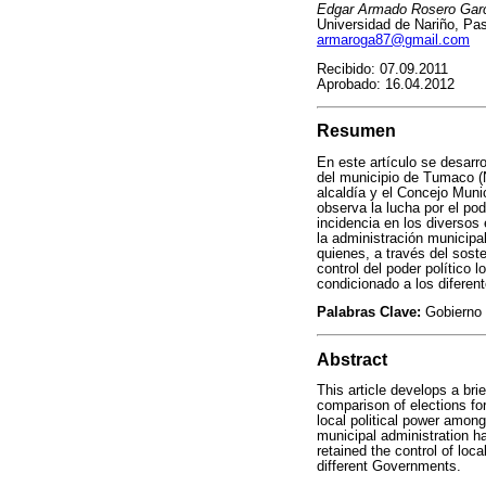
Edgar Armado Rosero Gar
Universidad de Nariño, Pa
armaroga87@gmail.com
Recibido: 07.09.2011
Aprobado: 16.04.2012
Resumen
En este artículo se desarro
del municipio de Tumaco (N
alcaldía y el Concejo Muni
observa la lucha por el pode
incidencia en los diversos
la administración municipa
quienes, a través del soste
control del poder político 
condicionado a los diferen
Palabras Clave:
Gobierno L
Abstract
This article develops a brie
comparison of elections fo
local political power among 
municipal administration ha
retained the control of loc
different Governments.