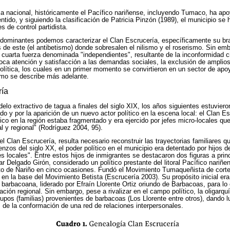
ica nacional, históricamente el Pacífico nariñense, incluyendo Tumaco, ha apoy
tido, y siguiendo la clasificación de Patricia Pinzón (1989), el municipio se 
 de control partidista.
s dominantes podemos caracterizar el Clan Escrucería, específicamente su braz
 de este (el antibetismo) donde sobresalen el nilismo y el roserismo. Sin emb
cuarta fuerza denominada "independientes", resultante de la inconformidad c
poca atención y satisfacción a las demandas sociales, la exclusión de amplios
política, los cuales en un primer momento se convirtieron en un sector de apo
omo se describe más adelante.
ría
lo extractivo de tagua a finales del siglo XIX, los años siguientes estuvier
do y por la aparición de un nuevo actor político en la escena local: el Clan E
tico en la región estaba fragmentado y era ejercido por jefes micro-locales q
l y regional" (Rodríguez 2004, 95).
l Clan Escrucería, resulta necesario reconstruir las trayectorias familiares q
enzos del siglo XX, el poder político en el municipio era detentado por hijos 
 locales". Entre estos hijos de inmigrantes se destacaron dos figuras a princ
ar Delgado Girón, considerado un político prestante del litoral Pacífico nariñ
 de Nariño en cinco ocasiones. Fundó el Movimiento Tumaqueñista de corte l
en la base del Movimiento Betista (Escrucería 2003). Su propósito inicial era 
e barbacoana, liderado por Efraín Llorente Ortiz oriundo de Barbacoas, para lo
zación regional. Sin embargo, pese a rivalizar en el campo político, la oligarqu
upos (familias) provenientes de barbacoas (Los Llorente entre otros), dando lu
 de la conformación de una red de relaciones interpersonales.