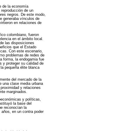
ge de la economía
a reproducción de un
tores negros. De este modo,
te generaba vínculos de
irtieron en relaciones de
fico colombiano, fueron
lencia en el ámbito local.
de las disposiciones
eficios que el Estado
icas. Con este escenario,
como problemas de redes de
tra forma, la endogamia fue
s y proteger su calidad de
 la pequeña élite blanca
almente del mercado de la
 de una clase media urbana
 proximidad y relaciones
mente marginados.
ioeconómicas y políticas,
stituyó la base del
ue reconocían la
s años, en un contra poder