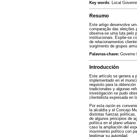
Key words
: Local Governm
Resumo
Este artigo desenvolve uma
comparação das eleições p
observa-se uma luta pelo po
institucionais. Expõe-se c
de relacionamentos cliente
surgimento de grupos arma
Palavras-chave:
Governo L
Introducción
Este artículo se genera a 
implementado en el munici
requisito para la obtención 
tradicionales y algunas ref
investigación se pudo obse
clientelista expresada en l
Por esta razón es convenie
la alcaldía y el Concejo Mu
distintas fuerzas políticas,
de algunos principios de a
política en el plano urbano
caso la ampliación del esp
movimiento político con par
legitimar su autoridad.