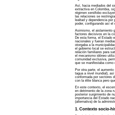
Así, hacia mediados del si
extractiva en Colombia, si
régimen xenófobo excluyent
las relaciones se restring
lealtad y dependencia por 
poder, configurando así el o
Asimismo, el aislamiento g
factores decisivos en la co
De esta forma, el Estado e
nacionales y fueran media
otorgaba a la municipalida
el gobierno local se estr
relación familiares para sa
el mecanismo idóneo utiliz
comunidad exclusiva, permi
que se manifestaba como d
Por otra parte, el aumento
tagua a nivel mundial), as
conformada por sectores d
con la élite blanca pero q
En este contexto, el escen
en detrimento de la zona r
posterior surgimiento de nu
importancia del Estado nac
(alternativa) de la adminis
1. Contexto socio-hi