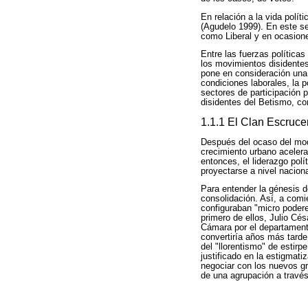
En relación a la vida polít
(Agudelo 1999). En este sen
como Liberal y en ocasiones
Entre las fuerzas política
los movimientos disidentes
pone en consideración una 
condiciones laborales, la 
sectores de participación 
disidentes del Betismo, c
1.1.1 El Clan Escruce
Después del ocaso del mode
crecimiento urbano acelera
entonces, el liderazgo polí
proyectarse a nivel naciona
Para entender la génesis de
consolidación. Así, a comi
configuraban "micro poderes
primero de ellos, Julio Cés
Cámara por el departamento
convertiría años más tarde 
del "llorentismo" de estirp
justificado en la estigmati
negociar con los nuevos gr
de una agrupación a través