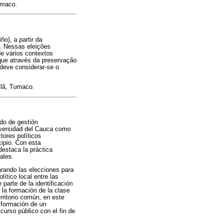
umaco.
o), a partir da
. Nessas eleições
de vários contextos
 que através da preservação
 deve considerar-se o
Clã, Tumaco.
odo de gestión
iversidad del Cauca como
ctores políticos
cipio. Con esta
destaca la práctica
ales.
arando las elecciones para
lítico local entre las
 parte de la identificación
 la formación de la clase
erritorio común, en este
a formación de un
scurso público con el fin de