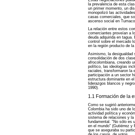
la prevalencia de esta cla
un primer momento, un disc
monopolizó las actividades 
casas comerciales, que sol
ascenso social en Tumaco
La relación entre estos c
comerciantes proveían a l
deuda adquirida en tagua. E
control sobre el mercado lo
en la región producto de la
Asimismo, la desigualdad s
consolidación de dos clase
afrocolombiana, creando un
político, las ideologías in
raciales, transformaron la 
participación a un sector 
estructura dominante en el 
liderazgos blancos y negro
1990).
1.1 Formación de la e
Como se sugirió anteriorme
Colombia ha sido uno de lo
actividad política y económ
sistema de relaciones y la 
fundamental. "No sólo es u
en el mundo" (Gutiérrez y 
que se aseguraba su partic
de los casos, de votos.