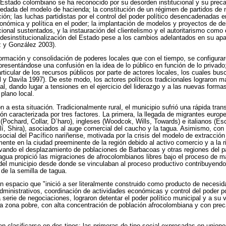
Estado colombiano se ha reconocido por su desorden institucional y su precar
redada del modelo de hacienda; la constitución de un régimen de partidos de 
ación; las luchas partidistas por el control del poder político desencadenadas en
conómica y política en el poder; la implantación de modelos y proyectos de d
ional sustentados, y la instauración del clientelismo y el autoritarismo como 
 desinstitucionalización del Estado pese a los cambios adelantados en su apar
z y González 2003).
a formación y consolidación de poderes locales que con el tiempo, se configura
presentándose una confusión en la idea de lo público en función de lo privado
articular de los recursos públicos por parte de actores locales, los cuales bu
eal y Davila 1997). De este modo, los actores políticos tradicionales lograron m
pal, dando lugar a tensiones en el ejercicio del liderazgo y a las nuevas formas
plano local.
 a esta situación. Tradicionalmente rural, el municipio sufrió una rápida tra
ión caracterizada por tres factores. La primera, la llegada de migrantes europ
(Pochard, Collar, D`haro), ingleses (Woodcok, Wills, Towards) e italianos (Es
í, Shira), asociados al auge comercial del caucho y la tagua. Asimismo, con
cial del Pacífico nariñense, motivada por la crisis del modelo de extracción a
ente en la ciudad preeminente de la región debido al activo comercio y a la 
vando el desplazamiento de poblaciones de Barbacoas y otras regiones del pa
agua propició las migraciones de afrocolombianos libres bajo el proceso de m
del municipio desde donde se vinculaban al proceso productivo contribuyendo
 de la semilla de tagua.
un espacio que "inició a ser literalmente construido como producto de necesid
dministrativos, coordinación de actividades económicas y control del poder po
 serie de negociaciones, lograron detentar el poder político municipal y a su 
a zona pobre, con alta concentración de población afrocolombiana y con prec
 clasificarse en dos tipos: las primeras de tipo social expresadas en unione