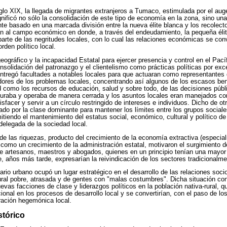
glo XIX, la llegada de migrantes extranjeros a Tumaco, estimulada por el au
gnificó no sólo la consolidación de este tipo de economía en la zona, sino un
e basado en una marcada división entre la nueva élite blanca y los recolec
ían al campo económico en donde, a través del endeudamiento, la pequeña éli
parte de las negritudes locales, con lo cual las relaciones económicas se conv
rden político local.
eográfico y la incapacidad Estatal para ejercer presencia y control en el Pací
nsolidación del patronazgo y el clientelismo como prácticas políticas por exce
ntregó facultades a notables locales para que actuaran como representantes 
dores de los problemas locales, concentrando así algunos de los escasos ben
d como los recursos de educación, salud y sobre todo, de las decisiones públ
ucturaba y operaba de manera cerrada y los asuntos locales eran manejados 
tisfacer y servir a un círculo restringido de intereses e individuos. Dicho de o
ado por la clase dominante para mantener los límites entre los grupos sociale
tiendo el mantenimiento del estatus social, económico, cultural y político de
elegada de la sociedad local.
 de las riquezas, producto del crecimiento de la economía extractiva (especi
í como un crecimiento de la administración estatal, motivaron el surgimiento
e artesanos, maestros y abogados, quienes en un principio tenían una mayor
ue, años más tarde, expresarían la reivindicación de los sectores tradicional
ario urbano ocupó un lugar estratégico en el desarrollo de las relaciones soc
ural pobre, atrasada y de gentes con "malas costumbres". Dicha situación con
evas facciones de clase y liderazgos políticos en la población nativa-rural, q
ional en los procesos de desarrollo local y se convertirían, con el paso de lo
tración hegemónica local.
stórico