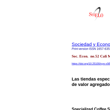
Sociedad y Econ
Print version
ISSN
1657-635
Soc. Econ. no.52 Cali
https://doi.org/10.25100/sye.v0
Las tiendas especi
de valor agregado
Specialized Coffee 