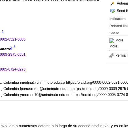
Automat
Send th
Indicators
Related lin
1
1
Share
-0002-8521-5005
More
More
2
2
Romero
-0009-2975-0351
Permali
-0005-0724-8273
 Colombia imedina@uniminuto.edu.co https://orcid.org/0000-0002-8521-500
 Colombia lporrasrome@uniminuto.edu.co https://orcid.org/0009-0009-2975-
 Colombia ymoreno10@uniminuto.edu.co https://orcid.org/0009-0005-0724-
involucra a numerosos actores a lo largo de su cadena productiva, y es en la