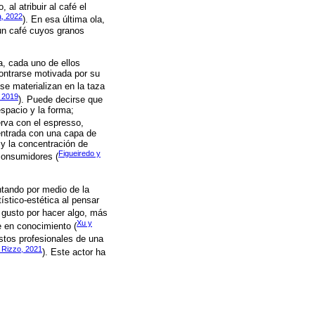
al atribuir al café el
, 2022
). En esa última ola,
 un café cuyos granos
a, cada uno de ellos
ontrarse motivada por su
se materializan en la taza
2019
). Puede decirse que
spacio y la forma;
rva con el espresso,
entrada con una capa de
 y la concentración de
Figueiredo y
 consumidores (
ntando por medio de la
ístico-estética al pensar
l gusto por hacer algo, más
Xu y
e en conocimiento (
stos profesionales de una
 Rizzo, 2021
). Este actor ha