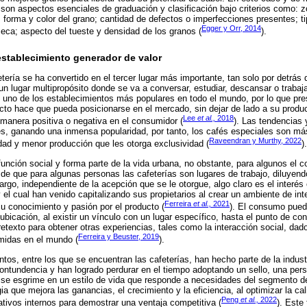
 son aspectos esenciales de graduación y clasificación bajo criterios como: zo
 forma y color del grano; cantidad de defectos o imperfecciones presentes; t
Egger y Orr, 2014
eca; aspecto del tueste y densidad de los granos (
).
establecimiento generador de valor
ería se ha convertido en el tercer lugar más importante, tan solo por detrás d
un lugar multipropósito donde se va a conversar, estudiar, descansar o trabaja
n uno de los establecimientos más populares en todo el mundo, por lo que pre
to hace que pueda posicionarse en el mercado, sin dejar de lado a su produc
Lee
et al.,
2018
manera positiva o negativa en el consumidor (
). Las tendencias 
s, ganando una inmensa popularidad, por tanto, los cafés especiales son má
Raveendran y Murthy, 2022
idad y menor producción que les otorga exclusividad (
).
unción social y forma parte de la vida urbana, no obstante, para algunos el c
 de que para algunas personas las cafeterías son lugares de trabajo, diluyendo
argo, independiente de la acepción que se le otorgue, algo claro es el interés 
 el cual han venido capitalizando sus propietarios al crear un ambiente de int
Ferreira
et al.,
2021
u conocimiento y pasión por el producto (
). El consumo pued
ubicación, al existir un vínculo con un lugar específico, hasta el punto de con
retexto para obtener otras experiencias, tales como la interacción social, dad
Ferreira y Beuster, 2019
midas en el mundo (
).
os, entre los que se encuentran las cafeterías, han hecho parte de la indust
ontundencia y han logrado perdurar en el tiempo adoptando un sello, una pers
e se esgrime en un estilo de vida que responde a necesidades del segmento de
ia que mejora las ganancias, el crecimiento y la eficiencia, al optimizar la cal
Peng
et al.,
2022
tivos internos para demostrar una ventaja competitiva (
). Este