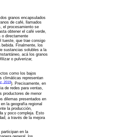
e dos granos encapsulados
ranos de café, llamados
s, el procesamiento se
sta obtener el café verde,
 o directamente
 tueste, que trae consigo
a bebida. Finalmente, los
de sustancias solubles a la
instantáneo, acá los granos
lizar o pulverizar,
ectos como los bajos
es climáticas representan
z, 2019
). Precisamente, en
cia de redes para ventas,
los productores de menor
los dilemas presentados en
en la geografía regional
nte la producción,
ada y poco compleja. Esto
dad, a través de la mejora
participan en la
manera general, los