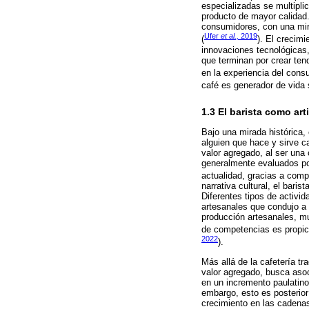
especializadas se multipli
producto de mayor calidad.
consumidores, con una mira
Ufer
et al.,
2019
(
). El crecim
innovaciones tecnológicas,
que terminan por crear ten
en la experiencia del cons
café es generador de vida s
1.3 El barista como arti
Bajo una mirada histórica, 
alguien que hace y sirve c
valor agregado, al ser una 
generalmente evaluados po
actualidad, gracias a compe
narrativa cultural, el bari
Diferentes tipos de activid
artesanales que condujo a 
producción artesanales, mu
de competencias es propici
2022
).
Más allá de la cafetería tr
valor agregado, busca asoc
en un incremento paulatino 
embargo, esto es posterior
crecimiento en las cadenas