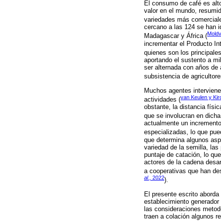
El consumo de café es alt
valor en el mundo, resumi
variedades más comerciale
cercano a las 124 se han i
Moldv
Madagascar y África (
incrementar el Producto Int
quienes son los principale
aportando el sustento a mi
ser alternada con años de 
subsistencia de agricultor
Muchos agentes intervienen
van Keulen y Kir
actividades (
obstante, la distancia físi
que se involucran en dicha
actualmente un incremento 
especializadas, lo que pue
que determina algunos aspe
variedad de la semilla, las 
puntaje de catación, lo que
actores de la cadena desar
a cooperativas que han des
al.,
2022
).
El presente escrito aborda
establecimiento generador d
las consideraciones metod
traen a colación algunos re