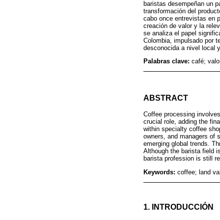
baristas desempeñan un pap
transformación del product
cabo once entrevistas en p
creación de valor y la rel
se analiza el papel signif
Colombia, impulsado por ten
desconocida a nivel local 
Palabras clave:
café; valo
ABSTRACT
Coffee processing involves 
crucial role, adding the fi
within specialty coffee sho
owners, and managers of su
emerging global trends. Thr
Although the barista field 
barista profession is still 
Keywords:
coffee; land va
1. INTRODUCCIÓN