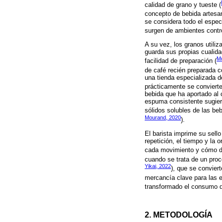
calidad de grano y tueste (
concepto de bebida artesana
se considera todo el espec
surgen de ambientes contro
A su vez, los granos utili
guarda sus propias cualida
Mo
facilidad de preparación (
de café recién preparada 
una tienda especializada d
prácticamente se convierte 
bebida que ha aportado al
espuma consistente sugiere
sólidos solubles de las be
Mourand, 2020
).
El barista imprime su sell
repetición, el tiempo y la 
cada movimiento y cómo d
cuando se trata de un proc
Yikai, 2022
), que se convier
mercancía clave para las 
transformado el consumo de
2. METODOLOGÍA