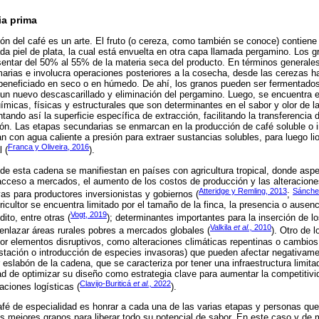
ia prima
ón del café es un arte. El fruto (o cereza, como también se conoce) contien
a piel de plata, la cual está envuelta en otra capa llamada pergamino. Los g
esentar del 50% al 55% de la materia seca del producto. En términos generale
marias e involucra operaciones posteriores a la cosecha, desde las cerezas ha
neficiado en seco o en húmedo. De ahí, los granos pueden ser fermentados
n nuevo descascarillado y eliminación del pergamino. Luego, se encuentra el
ímicas, físicas y estructurales que son determinantes en el sabor y olor de l
ndo así la superficie específica de extracción, facilitando la transferencia 
ión. Las etapas secundarias se enmarcan en la producción de café soluble o 
n con agua caliente a presión para extraer sustancias solubles, para luego liofi
Franca y Oliveira, 2016
 (
).
de esta cadena se manifiestan en países con agricultura tropical, donde asp
el acceso a mercados, el aumento de los costos de producción y las alteracion
Atteridge y Remling, 2013
Sánche
vas para productores inversionistas y gobiernos (
;
ricultor se encuentra limitado por el tamaño de la finca, la presencia o ausen
Vogt, 2019
ito, entre otras (
); determinantes importantes para la inserción de 
Valkila
et al.,
2010
enlazar áreas rurales pobres a mercados globales (
). Otro de 
or elementos disruptivos, como alteraciones climáticas repentinas o cambios 
restación o introducción de especies invasoras) que pueden afectar negativame
 eslabón de la cadena, que se caracteriza por tener una infraestructura limit
ad de optimizar su diseño como estrategia clave para aumentar la competitivi
Clavijo-Buriticá
et al.,
2022
raciones logísticas (
).
fé de especialidad es honrar a cada una de las varias etapas y personas que 
s mejores granos para liberar todo su potencial de sabor. En este caso y de 