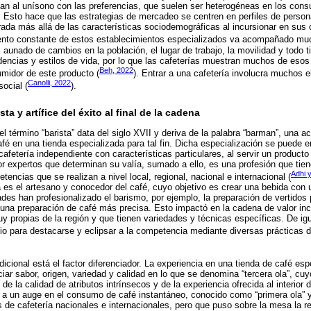
can al unísono con las preferencias, que suelen ser heterogéneas en los con
 Esto hace que las estrategias de mercadeo se centren en perfiles de person
da más allá de las características sociodemográficas al incursionar en sus c
iento constante de estos establecimientos especializados va acompañado m
 aunado de cambios en la población, el lugar de trabajo, la movilidad y todo 
dencias y estilos de vida, por lo que las cafeterías muestran muchos de eso
Beh, 2022
umidor de este producto (
). Entrar a una cafetería involucra muchos 
Canolli, 2022
ocial (
).
sta y artífice del éxito al final de la cadena
el término “barista” data del siglo XVII y deriva de la palabra “barman”, una ac
afé en una tienda especializada para tal fin. Dicha especialización se puede e
cafetería independiente con características particulares, al servir un product
r expertos que determinan su valía, sumado a ello, es una profesión que tie
Adhi 
tencias que se realizan a nivel local, regional, nacional e internacional (
sta es el artesano y conocedor del café, cuyo objetivo es crear una bebida con 
ades han profesionalizado el barismo, por ejemplo, la preparación de vertidos 
una preparación de café más precisa. Esto impactó en la cadena de valor inc
y propias de la región y que tienen variedades y técnicas específicas. De ig
o para destacarse y eclipsar a la competencia mediante diversas prácticas d
adicional está el factor diferenciador. La experiencia en una tienda de café esp
iar sabor, origen, variedad y calidad en lo que se denomina “tercera ola”, c
de la calidad de atributos intrínsecos y de la experiencia ofrecida al interior 
 a un auge en el consumo de café instantáneo, conocido como “primera ola” y
 de cafetería nacionales e internacionales, pero que puso sobre la mesa la r