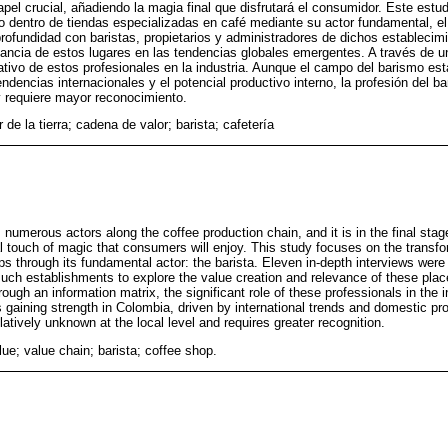
el crucial, añadiendo la magia final que disfrutará el consumidor. Este estud
o dentro de tiendas especializadas en café mediante su actor fundamental, el 
rofundidad con baristas, propietarios y administradores de dichos establecimi
evancia de estos lugares en las tendencias globales emergentes. A través de u
icativo de estos profesionales en la industria. Aunque el campo del barismo es
dencias internacionales y el potencial productivo interno, la profesión del ba
y requiere mayor reconocimiento.
r de la tierra; cadena de valor; barista; cafetería
numerous actors along the coffee production chain, and it is in the final stag
nal touch of magic that consumers will enjoy. This study focuses on the transfo
ps through its fundamental actor: the barista. Eleven in-depth interviews were
ch establishments to explore the value creation and relevance of these place
ough an information matrix, the significant role of these professionals in the 
is gaining strength in Colombia, driven by international trends and domestic pro
relatively unknown at the local level and requires greater recognition.
lue; value chain; barista; coffee shop.