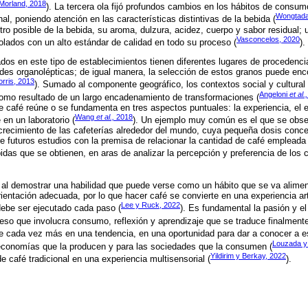
Morland, 2018
). La tercera ola fijó profundos cambios en los hábitos de consumo, 
Wongtada
l, poniendo atención en las características distintivas de la bebida (
tro posible de la bebida, su aroma, dulzura, acidez, cuerpo y sabor residual;
Vasconcelos, 2020
lados con un alto estándar de calidad en todo su proceso (
).
zados en este tipo de establecimientos tienen diferentes lugares de procedenci
des organolépticas; de igual manera, la selección de estos granos puede enc
rris, 2013
). Sumado al componente geográfico, los contextos social y cultural 
Angeloni
et al.,
como resultado de un largo encadenamiento de transformaciones (
e café reúne o se fundamenta en tres aspectos puntuales: la experiencia, el e
Wang
et al.,
2018
en un laboratorio (
). Un ejemplo muy común es el que se obse
 crecimiento de las cafeterías alrededor del mundo, cuya pequeña dosis conc
 futuros estudios con la premisa de relacionar la cantidad de café empleada
bidas que se obtienen, en aras de analizar la percepción y preferencia de los
o al demostrar una habilidad que puede verse como un hábito que se va alime
orientación adecuada, por lo que hacer café se convierte en una experiencia art
Lee y Ruck, 2022
ebe ser ejecutado cada paso (
). Es fundamental la pasión y e
eso que involucra consumo, reflexión y aprendizaje que se traduce finalment
te cada vez más en una tendencia, en una oportunidad para dar a conocer a e
Louzada y
economías que la producen y para las sociedades que la consumen (
Yildirim y Berkay, 2022
 café tradicional en una experiencia multisensorial (
).