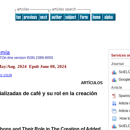
omía
Services 
7
On-line version
ISSN
2389-9050
Journal
 May/Aug. 2024 Epub June 08, 2024
SciELO
i52.13128
Google
ARTÍCULOS
Article
alizadas de café y su rol en la creación
Spanis
Article
Article
How to 
SciELO
Shops and Their Role in The Creation of Added