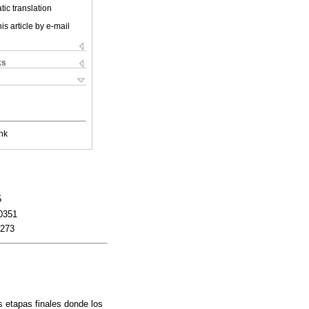
ic translation
is article by e-mail
ks
nk
5
0351
8273
s etapas finales donde los