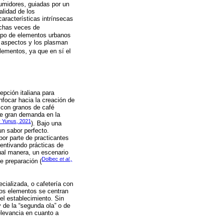
sumidores, guiadas por un
alidad de los
aracterísticas intrínsecas
uchas veces de
tipo de elementos urbanos
s aspectos y los plasman
elementos, ya que en sí el
epción italiana para
nfocar hacia la creación de
o con granos de café
ne gran demanda en la
y Yunus, 2021
). Bajo una
un sabor perfecto.
por parte de practicantes
entivando prácticas de
ual manera, un escenario
Dolbec
et al.,
e preparación (
ecializada, o cafetería con
uyos elementos se centran
del establecimiento. Sin
 de la “segunda ola” o de
elevancia en cuanto a