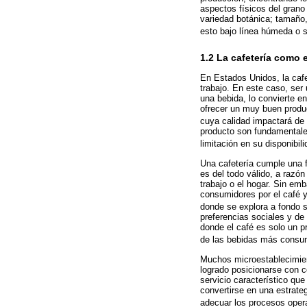
aspectos físicos del grano
variedad botánica; tamaño,
esto bajo línea húmeda o s
1.2 La cafetería como 
En Estados Unidos, la cafet
trabajo. En este caso, ser 
una bebida, lo convierte e
ofrecer un muy buen produc
cuya calidad impactará de 
producto son fundamentale
limitación en su disponibil
Una cafetería cumple una f
es del todo válido, a razón
trabajo o el hogar. Sin emb
consumidores por el café y
donde se explora a fondo s
preferencias sociales y de 
donde el café es solo un p
de las bebidas más consu
Muchos microestablecimient
logrado posicionarse con c
servicio característico qu
convertirse en una estrateg
adecuar los procesos opera