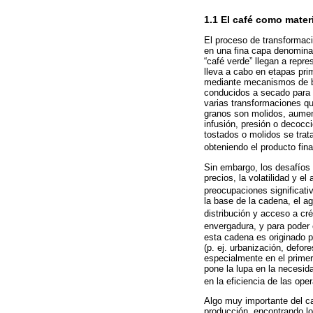
1.1 El café como mater
El proceso de transformaci
en una fina capa denominad
“café verde” llegan a repr
lleva a cabo en etapas pri
mediante mecanismos de be
conducidos a secado para u
varias transformaciones qu
granos son molidos, aumenta
infusión, presión o decocc
tostados o molidos se trata
obteniendo el producto final
Sin embargo, los desafíos 
precios, la volatilidad y 
preocupaciones significati
la base de la cadena, el ag
distribución y acceso a créd
envergadura, y para poder 
esta cadena es originado p
(p. ej. urbanización, defo
especialmente en el primer
pone la lupa en la necesid
en la eficiencia de las ope
Algo muy importante del ca
producción, encontrando lo