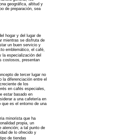
na geográfica, altitud y
ipo de preparación, sea
el hogar y del lugar de
r mientras se disfruta de
star un buen servicio y
to emblemático, el café,
y la especialización del
s costosos, presentan
oncepto de tercer lugar no
 la diferenciación entre el
creciente de los
erés en cafés especiales,
e estar basado en
siderar a una cafetería en
o que es el entorno de una
ria minorista que ha
onalidad propia, un
 atención; a tal punto de
idad de lo ofrecido y
 tipo de tiendas