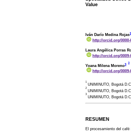
Value
Iván Darío Medina Rojas
http://orcid.org/0000
Laura Angélica Porras 
http://orcid.org/0009
3
3
Yoana Milena Moreno
http://orcid.org/0009
1
UNIMINUTO, Bogotá D.C.,
2
UNIMINUTO, Bogotá D.C.,
3
UNIMINUTO, Bogotá D.C.,
RESUMEN
El procesamiento del café 