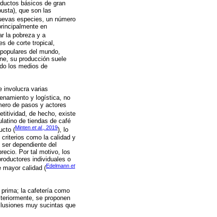
oductos básicos de gran
usta), que son las
nuevas especies, un número
principalmente en
ar la pobreza y a
s de corte tropical,
 populares del mundo,
nne, su producción suele
ndo los medios de
 involucra varias
enamiento y logística, no
número de pasos y actores
titividad, de hecho, existe
latino de tiendas de café
Minten
et al.,
2019
ucto (
), lo
criterios como la calidad y
al ser dependiente del
recio. Por tal motivo, los
roductores individuales o
Edelmann
et
e mayor calidad (
 prima; la cafetería como
osteriormente, se proponen
clusiones muy sucintas que