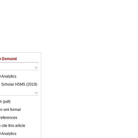
on Demand
 Analytics
 Scholar H5M5 (
2019
)
h (pdf)
 in xml format
 references
cite this article
 Analytics