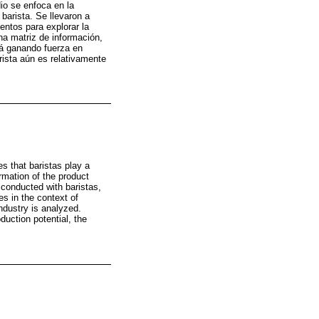
io se enfoca en la
barista. Se llevaron a
entos para explorar la
na matriz de información,
tá ganando fuerza en
rista aún es relativamente
es that baristas play a
rmation of the product
 conducted with baristas,
s in the context of
industry is analyzed.
duction potential, the