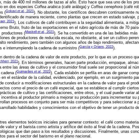
o, más de 400 mil millones de tazas al año. Esto hace que sea uno de los pr
do en dos especies
Coffea arabica
(café arábiga) y
Coffea cenephora
(café rob
Gokavi
et al.,
2021
s (
). No obstante, los científicos descubren continuamente 
dentificado de manera reciente, como plantas que crecen en estado salvaje, 
aer, 2021
). Los cultivos de café contribuyen a la seguridad alimentaria, a mitig
erno Bruto, fruto de las exportaciones en el rubro agrícola de más de 70 paíse
Maskell
et al.,
2021
s productores (
). Se ha convertido en una de las bebidas más
llones de productores de reducida escala, no obstante, al ser un cultivo pere
alto rendimiento, pero también con algunos años de bajo rendimiento, afecta
García y Orians, 2022
es e interrumpiendo la cadena de suministro (
).
 dentro de la cadena de valor de este producto, por lo que es un proceso que
chherr, 2021
). En términos generales, hacen parte producción, empaque, almac
ca entre las áreas de cultivo y el consumidor final suele ser proporcional al 
Guimarães
et al.,
2022
 cadena (
). Cada eslabón se perfila en aras de ganar compe
en el estándar de la calidad, evidenciado, por ejemplo, en un surgimiento pau
de conducir a modificaciones estructurales en la cadena de valor para el prod
ctos como el precio de un café especial, que se establece al cumplir ciertos 
prácticas de cultivo y las certificaciones, entre otros, y el cual puede variar 
 incentiva al productor primario a mejorar su producción para incrementar su p
rollan procesos en conjunto para ser más competitivos y para seleccionar a p
arrollado habilidades y conocimientos con el objetivo de tener un producto d
 tres elementos teóricos iniciales para generar contexto: el café como materia
e valor y el barista como artista y artífice del éxito al final de la cadena. P
ológicas que dan paso a los resultados y discusiones. Finalmente, unas con
tos para el sector del barismo en el plano nacional.