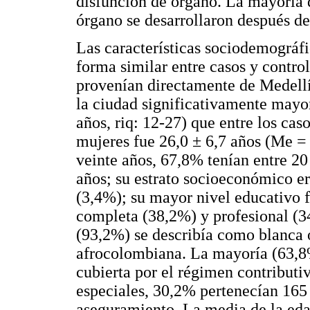
disfunción de órgano. La mayoría 
órgano se desarrollaron después del
Las características sociodemográfi
forma similar entre casos y control
provenían directamente de Medellí
la ciudad significativamente mayor
años, riq: 12-27) que entre los cas
mujeres fue 26,0 ± 6,7 años (Me =
veinte años, 67,8% tenían entre 2
años; su estrato socioeconómico e
(3,4%); su mayor nivel educativo f
completa (38,2%) y profesional (34
(93,2%) se describía como blanca
afrocolombiana. La mayoría (63,8%
cubierta por el régimen contributi
especiales, 30,2% pertenecían 165
aseguramiento. La media de la edad