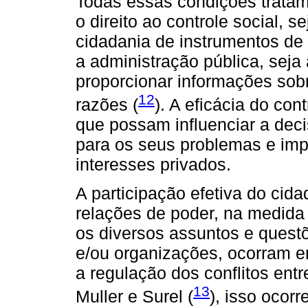
Todas essas condições tratam 
o direito ao controle social,
cidadania de instrumentos de 
a administração pública, seja
proporcionar informações sobr
12
razões (
). A eficácia do co
que possam influenciar a dec
para os seus problemas e imp
interesses privados.
A participação efetiva do cid
relações de poder, na medid
os diversos assuntos e questõ
e/ou organizações, ocorram 
a regulação dos conflitos ent
13
Muller e Surel (
), isso ocor