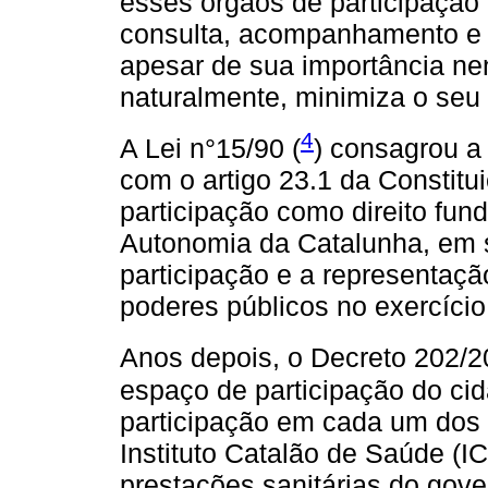
esses órgãos de participação
consulta, acompanhamento e s
apesar de sua importância nen
naturalmente, minimiza o seu
4
A Lei n°15/90 (
) consagrou a
com o artigo 23.1 da Constit
participação como direito fun
Autonomia da Catalunha, em s
participação e a representaçã
poderes públicos no exercício 
Anos depois, o Decreto 202/2
espaço de participação do ci
participação em cada um dos c
Instituto Catalão de Saúde (I
prestações sanitárias do gove