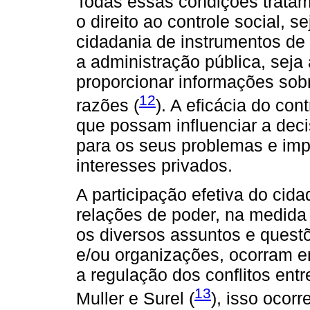
Todas essas condições tratam 
o direito ao controle social,
cidadania de instrumentos de 
a administração pública, seja
proporcionar informações sobr
12
razões (
). A eficácia do co
que possam influenciar a dec
para os seus problemas e imp
interesses privados.
A participação efetiva do cid
relações de poder, na medid
os diversos assuntos e questõ
e/ou organizações, ocorram 
a regulação dos conflitos ent
13
Muller e Surel (
), isso ocor