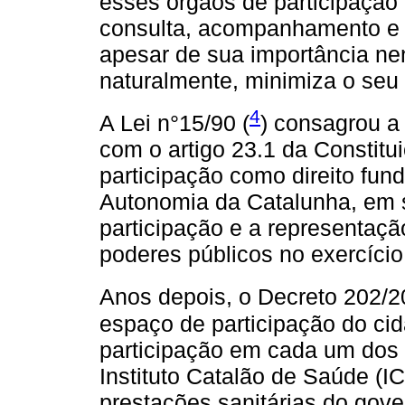
esses órgãos de participação
consulta, acompanhamento e s
apesar de sua importância nen
naturalmente, minimiza o seu
4
A Lei n°15/90 (
) consagrou a
com o artigo 23.1 da Constit
participação como direito fun
Autonomia da Catalunha, em s
participação e a representaçã
poderes públicos no exercício 
Anos depois, o Decreto 202/2
espaço de participação do ci
participação em cada um dos c
Instituto Catalão de Saúde (I
prestações sanitárias do gove