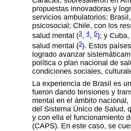
Caracas, sobresalieron en Amé
propuestas innovadoras y logr
servicios ambulatorios; Brasi
psicosocial; Chile, con los r
3
4
5
salud mental (
,
,
); y Cuba,
3
salud mental (
). Estos países
logrado avanzar sistemáticam
política o plan nacional de s
condiciones sociales, cultural
La experiencia de Brasil es 
fueron dando tensiones y tra
mental en el ámbito nacional
del Sistema Único de Salud, q
y con ella el funcionamiento d
(CAPS). En este caso, se cue