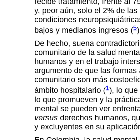
recibe tratamiento, frente al 
y, peor aún, solo el 2% de la
condiciones neuropsiquiátrica
5
bajos y medianos ingresos (
)
De hecho, suena contradictor
comunitario de la salud ment
humanos y en el trabajo interse
argumento de que las formas a
comunitario son más costoefic
1
ámbito hospitalario (
), lo qu
lo que promueven y la práctic
mental se pueden ver enfrenta
versus
derechos humanos, que 
y excluyentes en su aplicació
En Colombia, la salud mental