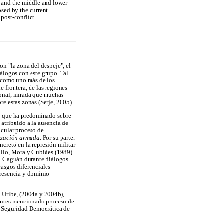
an and the middle and lower
osed by the current
post-conflict.
n "la zona del despeje", el
iálogos con este grupo. Tal
" como uno más de los
e frontera, de las regiones
cional, mirada que muchas
re estas zonas (Serje, 2005).
ada que ha predominado sobre
 atribuido a la ausencia de
icular proceso de
ización armada
. Por su parte,
ncretó en la represión militar
millo, Mora y Cubides (1989)
jo Caguán durante diálogos
rasgos diferenciales
presencia y dominio
y Uribe, (2004a y 2004b),
 antes mencionado proceso de
la Seguridad Democrática de