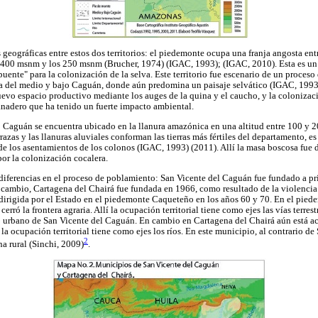
as geográficas entre estos dos territorios: el piedemonte ocupa una franja angosta ent
 400 msnm y los 250 msnm (Brucher, 1974) (IGAC, 1993); (IGAC, 2010). Esta es un 
ente" para la colonización de la selva. Este territorio fue escenario de un proceso
cia del medio y bajo Caguán, donde aún predomina un paisaje selvático (IGAC, 1993)
uevo espacio productivo mediante los auges de la quina y el caucho, y la colonizac
nadero que ha tenido un fuerte impacto ambiental.
o Caguán se encuentra ubicado en la llanura amazónica en una altitud entre 100 y 2
razas y las llanuras aluviales conforman las tierras más fértiles del departamento, es 
 de los asentamientos de los colonos (IGAC, 1993) (2011). Allí la masa boscosa fue
por la colonización cocalera.
 diferencias en el proceso de poblamiento: San Vicente del Caguán fue fundado a pr
cambio, Cartagena del Chairá fue fundada en 1966, como resultado de la violencia d
irigida por el Estado en el piedemonte Caqueteño en los años 60 y 70. En el piede
cerró la frontera agraria. Allí la ocupación territorial tiene como ejes las vías terres
o urbano de San Vicente del Caguán. En cambio en Cartagena del Chairá aún está ac
es la ocupación territorial tiene como ejes los ríos. En este municipio, al contrario d
2
a rural (Sinchi, 2009)
.