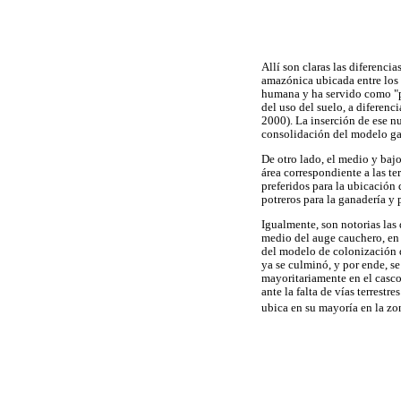
Allí son claras las diferenci
amazónica ubicada entre los
humana y ha servido como "pu
del uso del suelo, a diferen
2000). La inserción de ese n
consolidación del modelo ga
De otro lado, el medio y baj
área correspondiente a las ter
preferidos para la ubicación
potreros para la ganadería y 
Igualmente, son notorias las
medio del auge cauchero, en 
del modelo de colonización d
ya se culminó, y por ende, se 
mayoritariamente en el casc
ante la falta de vías terrestr
ubica en su mayoría en la zon