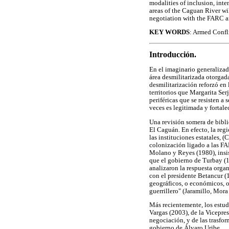
modalities of inclusion, inte
areas of the Caguan River wi
negotiation with the FARC and
KEY WORDS
: Armed Confli
Introducción.
En el imaginario generalizad
área desmilitarizada otorgada
desmilitarización reforzó en
territorios que Margarita Serj
periféricas que se resisten a
veces es legitimada y fortale
Una revisión somera de bibli
El Caguán. En efecto, la regi
las instituciones estatales, 
colonización ligado a las F
Molano y Reyes (1980), insis
que el gobierno de Turbay (1
analizaron la respuesta orga
con el presidente Betancur (
geográficos, o económicos, o
guerrillero" (Jaramillo, Mora
Más recientemente, los estud
Vargas (2003), de la Vicepre
negociación, y de las trasfo
gobierno de Álvaro Uribe.