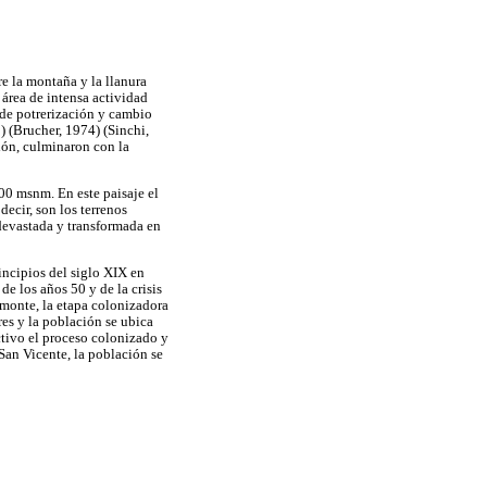
re la montaña y la llanura
área de intensa actividad
 de potrerización y cambio
 (Brucher, 1974) (Sinchi,
ión, culminaron con la
00 msnm. En este paisaje el
decir, son los terrenos
 devastada y transformada en
incipios del siglo XIX en
e los años 50 y de la crisis
monte, la etapa colonizadora
tres y la población se ubica
tivo el proceso colonizado y
e San Vicente, la población se