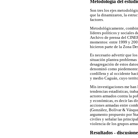
Metodología del estudi
Son tres los ejes metodológic
que la dinamizaron, la estruc
factores.
Metodológicamente, combiné e
líderes políticos y sociales 
Archivo de prensa del CINEP;
momentos: entre 1999 y 2001
hicieron parte de la Zona De
Es necesario advertir que lo
situación plantea problemas 
desagregación de estos dato
denominó como piedemonte, a 
cordillera y al occidente hac
y medio Caguán, cuyo territo
Mis investigaciones me han ll
tendencias estadísticas, trab
actores armados contra la pob
y económicas, es decir las dis
acciones armadas entre comba
(González, Bolívar & Vásquez
argumento propuesto por Stat
civiles y señalar las principa
violencia de los grupos arma
Resultados - discusione