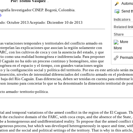
Por: Teófilo Vásquez
.
Automat
ografía Investigador CINEP. Bogotá, Colombia.
Send th
m
.
Indicators
ado: Octubre 2013 Aceptado: Diciembre 10 de 2013
Related lin
Share
More
las variaciones temporales y territoriales del conflicto armado en
interpelan las explicaciones que asocian la región solamente con
More
ARC, con los cultivos de coca y con la ausencia del estado, y que
orio como una realidad homogénea e indiferenciada. Para proponer
Permali
El Caguán no ha sido un proceso continuo y homogéneo, sino que
rogénea en el espacio y el tiempo, con grandes variaciones según
 y la configuración social y política del territorio. Por eso en este artículo serán m
inserción, niveles de intensidad diferenciados del conflicto armado en el piedemon
baja del Río Caguán. Esas diferencias, deben ser tenidas en cuenta para enfrentar l
on insumo para concretar lo que se ha denominado la dimensión territorial de post
cto armado- territorio-política.
orial and temporal variations of the armed conflict in the region of the El Caguan. 
h the exclusive domain of the FARC, with coca crops, and the absence of the State, a
o be a homogeneous and undifferentiated reality. To propose that the armed conflict
eneous process, but which was developed heterogeneously in space and time, with
ion and the social and political settings of the territory. That is why in this article,