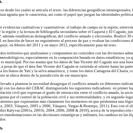
o.
os desde los cuales se articula el texto: las diferencias geográficas intraregionales
tura agraria que le caracteriza, así como el papel que juegan las identidades política
videncias cualitativas y cuantitativas: el trabajo de campo en la región, entrevist
de la región y la lectura de bibliografía secundaria sobre el Caquetá y El Caguán, ju
 además estadísticas demográficas, del conflicto armado y electorales. Realicé 30 e
 en función de hacer un seguimiento al proceso de paz y evaluar las condiciones 
speje; en febrero del 2011 y en mayo 2012, específicamente para mí tesis.
s dos territorios que analizamos y comparamos no coinciden con las divisiones admi
metodológicos, especialmente en la comparación basada en datos estadísticos, ya 
s es municipal. Por eso asumo que los datos de San Vicente del Caguán son una bue
pesar de que el área San Vicente del Caguán se extienda al oriente hasta las partes
ia los llanos de Yarí y la selva amazónica; y tomo los datos Cartagena del Chaira, 
rio se ubica dentro de la jurisdicción de ese municipio.
evado a plantear la necesidad desagregar el conflicto armado en diferentes indicador
ajé con los datos del CERAC distinguiendo los siguientes indicadores: en primer lug
lación civil que expresan el grado de interacción entre el conflicto amado, la soci
putas por el control de la población civil y sus territorialidades; y en segundo lugar
tientes que expresarían más claramente los momentos en que predomina una lógica m
, 2003; Vásquez, 2005 y 2006; Vásquez, Vargas & Restrepo, 2011). Esto con el obj
his Kalyvas (2001a, 2001b, 2004, 2006, 2008 & 2010), acerca de la reproducción de
les transformaciones en las decisiones estratégicas y militares, los cambios en las ló
dos.
s.