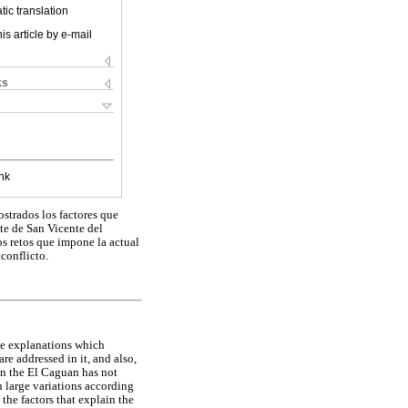
ic translation
is article by e-mail
ks
nk
ostrados los factores que
te de San Vicente del
os retos que impone la actual
conflicto.
The explanations which
re addressed in it, and also,
 in the El Caguan has not
 large variations according
 the factors that explain the