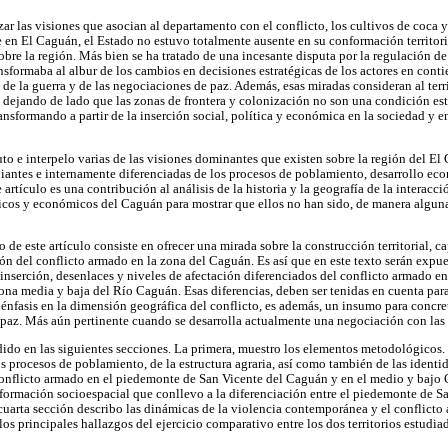
ar las visiones que asocian al departamento con el conflicto, los cultivos de coca y 
 en El Caguán, el Estado no estuvo totalmente ausente en su conformación territor
obre la región. Más bien se ha tratado de una incesante disputa por la regulación d
nsformaba al albur de los cambios en decisiones estratégicas de los actores en conti
de la guerra y de las negociaciones de paz. Además, esas miradas consideran al ter
dejando de lado que las zonas de frontera y colonización no son una condición es
transformando a partir de la inserción social, política y económica en la sociedad y e
cuto e interpelo varias de las visiones dominantes que existen sobre la región del E
biantes e internamente diferenciadas de los procesos de poblamiento, desarrollo e
 artículo es una contribución al análisis de la historia y la geografía de la interacc
íticos y económicos del Caguán para mostrar que ellos no han sido, de manera algu
 de este artículo consiste en ofrecer una mirada sobre la construcción territorial, c
ón del conflicto armado en la zona del Caguán. Es así que en este texto serán expue
inserción, desenlaces y niveles de afectación diferenciados del conflicto armado e
ona media y baja del Río Caguán. Esas diferencias, deben ser tenidas en cuenta para 
 énfasis en la dimensión geográfica del conflicto, es además, un insumo para concr
la paz. Más aún pertinente cuando se desarrolla actualmente una negociación con la
idido en las siguientes secciones. La primera, muestro los elementos metodológicos
os procesos de poblamiento, de la estructura agraria, así como también de las identid
onflicto armado en el piedemonte de San Vicente del Caguán y en el medio y bajo C
nformación socioespacial que conllevo a la diferenciación entre el piedemonte de S
uarta sección describo las dinámicas de la violencia contemporánea y el conflicto 
os principales hallazgos del ejercicio comparativo entre los dos territorios estudia