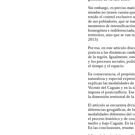
Sin embargo, es preciso matiz
miradas no tienen cuenta que
tenido el control exclusivo s
de sus pobladores, que se tra
momentos de intensificación 
homogénea e indiferenciada, 
territorios, sino que se van 
2013)
Por eso, en este artículo dis
justicia a las dinámicas cam
de la región. Igualmente, este
y los procesos sociales, pol
el tiempo y el espacio.
En consecuencia, el propósito
naturaleza y especial expresi
explican las modalidades de 
Vicente del Caguán y en la z
impone el postconflicto. Ese
la dimensión territorial de 
El artículo se encuentra div
diferencias geográficas, de l
modalidades diferentes del c
el proceso histórico y de co
medio y bajo Caguán. En la c
En las conclusiones, resumo l