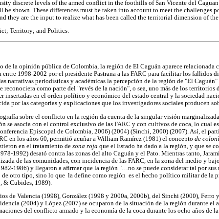
nsity discrete levels of the armed conflict in the foothills of San Vicente del Cagu
ll be shown. These differences must be taken into account to meet the challenges p
 they are the input to realize what has been called the territorial dimension of the 
ct; Territory; and Politics.
o de la opinión pública de Colombia, la región de El Caguán aparece relacionada co
 entre 1998-2002 por el presidente Pastrana a las FARC para facilitar los fallidos d
 las narrativas periodísticas y académicas la percepción de la región de "El Caguán
e reconociera como parte del "revés de la nación", o sea, uno más de los territorios d
 ser insertadas en el orden político y económico del estado central y la sociedad na
cida por las categorías y explicaciones que los investigadores sociales producen sob
ografía sobre el conflicto en la región da cuenta de la singular visión marginaliz
ón se asocia con el control exclusivo de las FARC y con cultivos de coca, lo cual es
(Conferencia Episcopal de Colombia, 2006) (2004) (Sinchi, 2000) (2007). Así, el part
ARC en los años 60, permitió acuñar a William Ramírez (1981) el concepto
de colon
tieron en el tratamiento de
zona roja
que el Estado ha dado a la región, y que se co
978-1992) desató contra las zonas del alto Caguán y el Pato. Mientras tanto, Jara
nizada de las comunidades, con incidencia de las FARC, en la zona del medio y ba
1982-1986) y llegaron a afirmar que la región "…no se puede considerar tal por sus 
 de otro tipo, sino lo que la define como región es el hecho político militar de la 
 , & Cubides, 1989).
ios de Valencia (1998), González (1998 y 2000a, 2000b), del Sinchi (2000), Ferro 
sidencia (2004) y López (2007) se ocuparon de la situación de la región durante el
rmaciones del conflicto armado y la economía de la coca durante los ocho años de 