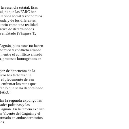
la ausencia estatal. Esas
ial, ni que las FARC han
e la vida social y económica
enda y de los diferentes
ritorio como una realidad
tática de determinados
n el Estado (Vásquez T.,
l Caguán, pues estas no hacen
conómico y conflicto armado
ión entre el conflicto armado
na, procesos homogéneos en
apaz de dar cuenta de la
stos los factores que
n el piedemonte de San
enfrentar los retos que
etar lo que se ha denominado
s FARC.
. En la segunda expongo las
ades políticas y las
aguán. En la tercera explico
an Vicente del Caguán y el
armado en ambos territorios.
dos.