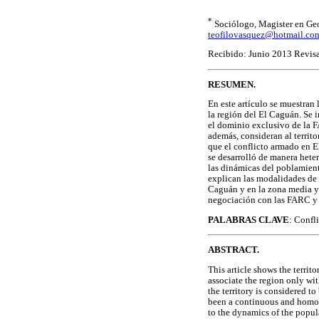
*
Sociólogo, Magister en Ge
teofilovasquez@hotmail.co
Recibido: Junio 2013 Revis
RESUMEN.
En este artículo se muestran 
la región del El Caguán. Se 
el dominio exclusivo de la F
además, consideran al territ
que el conflicto armado en 
se desarrolló de manera hete
las dinámicas del poblamiento
explican las modalidades de 
Caguán y en la zona media y 
negociación con las FARC y s
PALABRAS CLAVE
: Confli
ABSTRACT.
This article shows the territ
associate the region only wit
the territory is considered t
been a continuous and homog
to the dynamics of the populat