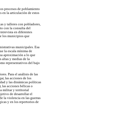
, los procesos de poblamiento
s en la articulación de estos
as y talleres con pobladores,
nto con la consulta del
ntrevista en diferentes
de los municipios que
nistrativas municipales. Esa
que la escala mínima de
na aproximación a lo que
 altas y medias de la
como representativos del bajo
es. Para el análisis de las
ar, las acciones de los
edad y las dinámicas políticas
, las acciones bélicas o
ilitar y territorial
etivo de desarrollar el
 la violencia en las guerras
gicas y en los repertorios de