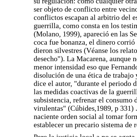
su regulación: como cualquier otr
ser objeto de conflicto entre vecin
conflictos escapan al arbitrio del 
guerrilla, como consta en los tes
(Molano, 1999), apareció en las Se
coca fue bonanza, el dinero corrió
dieron silvestres (Véanse los relat
desecho"). La Macarena, aunque no 
menor intensidad eso que Fernando
disolución de una ética de trabajo 
dice el autor, "durante el periodo
las medidas coactivas de la guerril
subsistencia, refrenar el consumo
virulentas" (Cúbides,1989, p 331) .
naciente orden social al tomar for
establecer un precario sistema de r
Pero la justicia local a no se agota