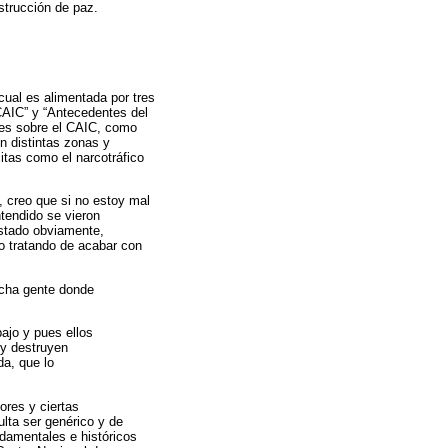
nstrucción de paz.
cual es alimentada por tres
 CAIC” y “Antecedentes del
ntes sobre el CAIC, como
n distintas zonas y
itas como el narcotráfico
, creo que si no estoy mal
tendido se vieron
estado obviamente,
o tratando de acabar con
ucha gente donde
ajo y pues ellos
 y destruyen
da, que lo
ores y ciertas
ulta ser genérico y de
damentales e históricos