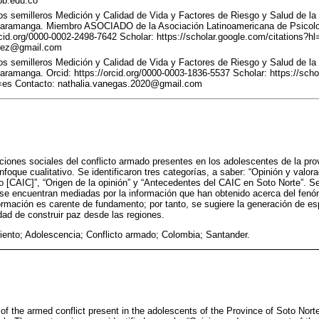
pb.edu.co
os semilleros Medición y Calidad de Vida y Factores de Riesgo y Salud de la 
ucaramanga. Miembro ASOCIADO de la Asociación Latinoamericana de Psicolo
orcid.org/0000-0002-2498-7642 Scholar: https://scholar.google.com/citation
erez@gmail.com
os semilleros Medición y Calidad de Vida y Factores de Riesgo y Salud de la 
aramanga. Orcid: https://orcid.org/0000-0003-1836-5537 Scholar: https://schol
 Contacto: nathalia.vanegas.2020@gmail.com
iones sociales del conflicto armado presentes en los adolescentes de la pro
foque cualitativo. Se identificaron tres categorías, a saber: “Opinión y valora
[CAIC]”, “Origen de la opinión” y “Antecedentes del CAIC en Soto Norte”. S
 se encuentran mediadas por la información que han obtenido acerca del fen
ormación es carente de fundamento; por tanto, se sugiere la generación de e
ad de construir paz desde las regiones.
ento; Adolescencia; Conflicto armado; Colombia; Santander.
 of the armed conflict present in the adolescents of the Province of Soto Nort