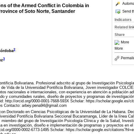
Automat
ns of the Armed Conflict in Colombia in
Province of Soto Norte, Santander
Send th
Indicators
Related lin
Share
More
More
2
Córdoba
Permali
3
ez
ntificia Bolivariana. Profesional adscrito al grupo de Investigación Psicologí
d de Vida de la Universidad Pontificia Bolivariana, Joven investigador COLC
tos nacionales e internacionales, con experiencia en atención a población a
ado y comunidades rurales, diseño de proyectos y programas de investigación
id: http://orcid.org/0000-0001-7668-593X Scholar: https://scholar.google.es/ci
 Contacto: arbey.pena94@gmail.com
 con Doctorado en Ciencias Psicológicas de la Universidad de La Habana. De
iversidad Pontificia Bolivariana Seccional Bucaramanga, Líder de la línea Cal
s miembro del grupo de Investigación Psicología Clínica y de la Salud, Inves
a en investigación, diseño e implementación de programas y proyectos en el 
orcid.org/0000-0002-6773-1495 Scholar: https://scholar.google.es/citations?