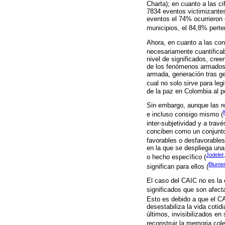
Charta); en cuanto a las ci
7834 eventos victimizante
eventos el 74% ocurrieron 
municipios, el 84,8% perte
Ahora, en cuanto a las co
necesariamente cuantifica
nivel de significados, cre
de los fenómenos armados; 
armada, generación tras ge
cual no solo sirve para legi
de la paz en Colombia al pe
Sin embargo, aunque las re
e incluso consigo mismo (
inter-subjetividad y a trav
conciben como un conjunto 
favorables o desfavorables
en la que se despliega una
Jodelet
o hecho específico (
Blumer
significan para ellos (
El caso del CAIC no es la 
significados que son afect
Esto es debido a que el CA
desestabiliza la vida cotid
últimos, invisibilizados en
reconstruir la memoria col