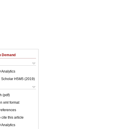
on Demand
 Analytics
 Scholar H5M5 (
2019
)
h (pdf)
 in xml format
 references
cite this article
 Analytics