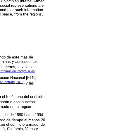
e Colombian Internal Armed
 social representations are
and that such information
d peace, from the regions,
ando de este más de
, niñas y adolescentes
e tierras, la violencia
Reparación Integral a las
ración Nacional [ELN],
l Conflicto, 2019
) y las
a el fenómeno del conflicto
narán a continuación
rmado en tal región.
eral desde 1990 hasta 1994
riodo de tiempo al menos 20
on el conflicto armado; de
tá, California, Vetas y