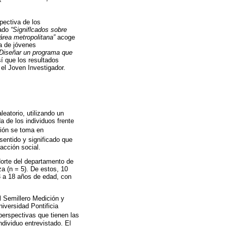
pectiva de los
nado
“Signiflcados sobre
rea metropolitana”
acoge
a de jóvenes
Diseñar un programa que
í que los resultados
 el Joven Investigador.
leatorio, utilizando un
a de los individuos frente
ación se toma en
 sentido y significado que
acción social.
Norte del departamento de
za (n = 5). De estos, 10
13 a 18 años de edad, con
el Semillero Medición y
iversidad Pontificia
 perspectivas que tienen las
ndividuo entrevistado. El