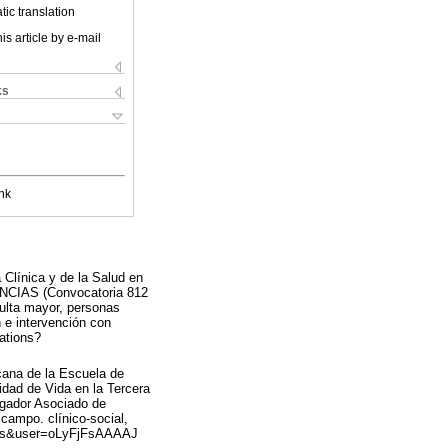
ic translation
is article by e-mail
ks
nk
a Clínica y de la Salud en
IENCIAS (Convocatoria 812
dulta mayor, personas
 e intervención con
tations?
cana de la Escuela de
idad de Vida en la Tercera
tigador Asociado de
campo. clínico-social,
hl=es&user=oLyFjFsAAAAJ