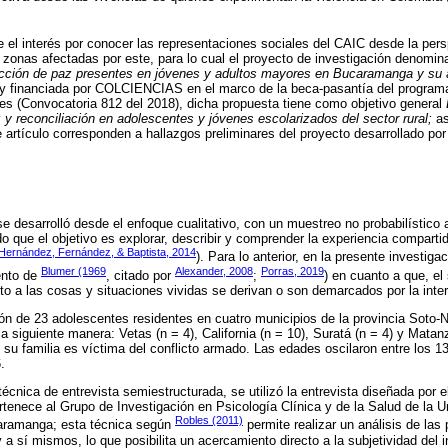
ge el interés por conocer las representaciones sociales del CAIC desde la pers
 zonas afectadas por este, para lo cual el proyecto de investigación denomi
ucción de paz presentes en jóvenes y adultos mayores en Bucaramanga y su á
 y financiada por COLCIENCIAS en el marco de la beca-pasantía del program
es (Convocatoria 812 del 2018), dicha propuesta tiene como objetivo general
 y reconciliación en adolescentes y jóvenes escolarizados del sector rural;
as
 artículo corresponden a hallazgos preliminares del proyecto desarrollado por
e desarrolló desde el enfoque cualitativo, con un muestreo no probabilístico a
 que el objetivo es explorar, describir y comprender la experiencia compartid
Hernández, Fernández, & Baptista, 2014
). Para lo anterior, en la presente investig
Blumer (1969
Alexander, 2008
Porras, 2019
ento de
, citado por
;
) en cuanto a que, el
to a las cosas y situaciones vividas se derivan o son demarcados por la inter
ión de 23 adolescentes residentes en cuatro municipios de la provincia Soto-
la siguiente manera: Vetas (n = 4), California (n = 10), Suratá (n = 4) y Matan
e su familia es víctima del conflicto armado. Las edades oscilaron entre los 
.
 técnica de entrevista semiestructurada, se utilizó la entrevista diseñada por 
rtenece al Grupo de Investigación en Psicología Clínica y de la Salud de la Un
Robles (2011)
caramanga; esta técnica según
permite realizar un análisis de las
a sí mismos, lo que posibilita un acercamiento directo a la subjetividad del i