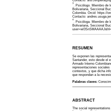
Contacto: ara.cerquera@u
3
. Psicólogo. Miembro de l
Bolivariana, Seccional B
Colombia. Orcid: https://
Contacto: andres.usuga.j
4
. Psicóloga. Miembro de l
Bolivariana, Seccional Buc
user=wI3SnSMAAAAJ&hl=es
RESUMEN
Se exponen las representac
Santander, esto desde el en
Armado Interno Colombiano 
representaciones sociales
contextos, y que dicha inf
que respondan a la necesid
Palabras claves:
Conocimi
ABSTRACT
The social representations