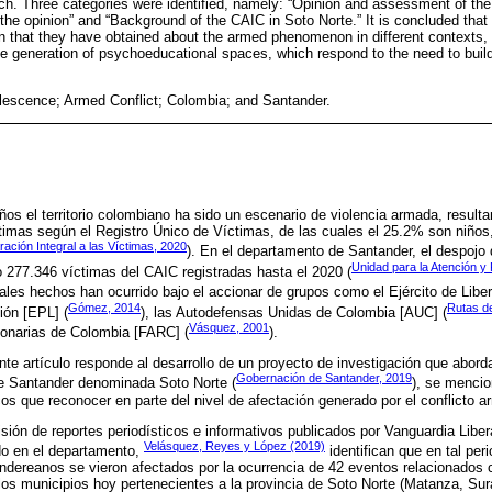
ach. Three categories were identified, namely: “Opinion and assessment of th
f the opinion” and “Background of the CAIC in Soto Norte.” It is concluded that
n that they have obtained about the armed phenomenon in different contexts, 
he generation of psychoeducational spaces, which respond to the need to buil
escence; Armed Conflict; Colombia; and Santander.
s el territorio colombiano ha sido un escenario de violencia armada, result
timas según el Registro Único de Víctimas, de las cuales el 25.2% son niños
ación Integral a las Víctimas, 2020
). En el departamento de Santander, el despojo d
Unidad para la Atención y 
do 277.346 víctimas del CAIC registradas hasta el 2020 (
tales hechos han ocurrido bajo el accionar de grupos como el Ejército de Libe
Gómez, 2014
Rutas de
ión [EPL] (
), las Autodefensas Unidas de Colombia [AUC] (
Vásquez, 2001
onarias de Colombia [FARC] (
).
nte artículo responde al desarrollo de un proyecto de investigación que abord
Gobernación de Santander, 2019
e Santander denominada Soto Norte (
), se mencio
os que reconocer en parte del nivel de afectación generado por el conflicto a
isión de reportes periodísticos e informativos publicados por Vanguardia Lib
Velásquez, Reyes y López (2019)
do en el departamento,
identifican que en tal pe
ndereanos se vieron afectados por la ocurrencia de 42 eventos relacionados c
los municipios hoy pertenecientes a la provincia de Soto Norte (Matanza, Sura