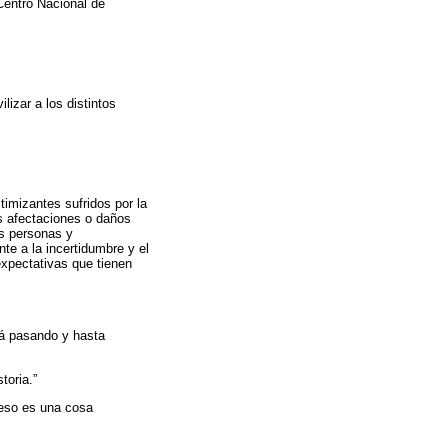
 Centro Nacional de
lizar a los distintos
timizantes sufridos por la
as afectaciones o daños
as personas y
e a la incertidumbre y el
expectativas que tienen
rá pasando y hasta
toria.”
 eso es una cosa