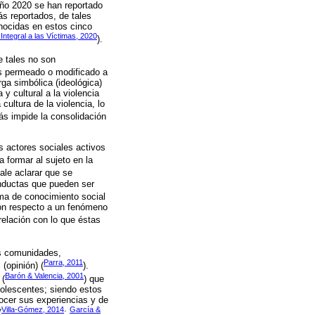
 año 2020 se han reportado
s reportados, de tales
onocidas en estos cinco
Integral a las Víctimas, 2020
).
e tales no son
 es permeado o modificado a
ga simbólica (ideológica)
 cultural a la violencia
ultura de la violencia, lo
ás impide la consolidación
s actores sociales activos
a formar al sujeto en la
vale aclarar que se
onductas que pueden ser
rma de conocimiento social
 con respecto a un fenómeno
relación con lo que éstas
as comunidades,
Parra, 2011
(opinión) (
).
Barón & Valencia, 2001
 (
) que
adolescentes; siendo estos
onocer sus experiencias y de
Villa-Gómez, 2014
García &
(
;