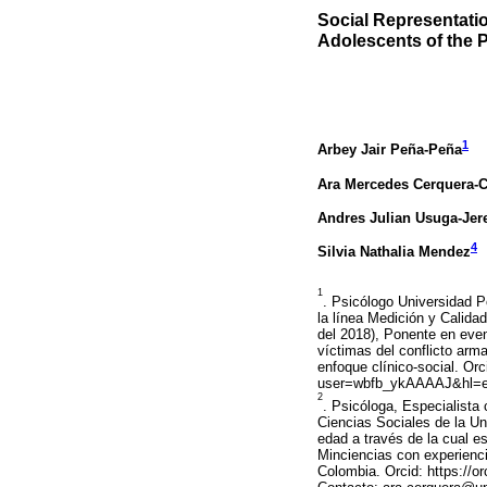
Social Representatio
Adolescents of the 
1
Arbey Jair Peña-Peña
Ara Mercedes Cerquera-
Andres Julian Usuga-Jer
4
Silvia Nathalia Mendez
1
. Psicólogo Universidad Po
la línea Medición y Calida
del 2018), Ponente en even
víctimas del conflicto arm
enfoque clínico-social. Orc
user=wbfb_ykAAAAJ&hl=es
2
. Psicóloga, Especialista
Ciencias Sociales de la Un
edad a través de la cual e
Minciencias con experienci
Colombia. Orcid: https://