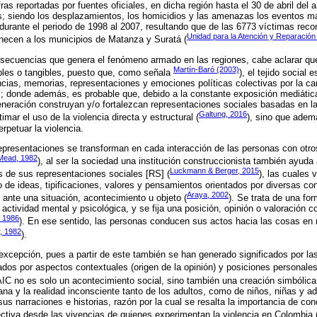
fras reportadas por fuentes oficiales, en dicha región hasta el 30 de abril del
s; siendo los desplazamientos, los homicidios y las amenazas los eventos má
durante el periodo de 1998 al 2007, resultando que de las 6773 víctimas rec
Unidad para la Atención y Reparación 
necen a los municipios de Matanza y Suratá (
nsecuencias que genera el fenómeno armado en las regiones, cabe aclarar qu
Martín-Baró (2003)
bles o tangibles, puesto que, como señala
), el tejido social
encias, memorias, representaciones y emociones políticas colectivas por la car
donde además, es probable que, debido a la constante exposición mediática y
neración construyan y/o fortalezcan representaciones sociales basadas en la c
Galtung, 2016
timar el uso de la violencia directa y estructural (
), sino que adem
rpetuar la violencia.
presentaciones se transforman en cada interacción de las personas con otro
Mead, 1982
), al ser la sociedad una institución construccionista también ayuda 
Luckmann & Berger, 2015
és de sus representaciones sociales [RS] (
), las cuales 
de ideas, tipificaciones, valores y pensamientos orientados por diversas c
Araya, 2002
 ante una situación, acontecimiento u objeto (
). Se trata de una fo
 actividad mental y psicológica, y se fija una posición, opinión o valoración
, 1986
). En ese sentido, las personas conducen sus actos hacia las cosas en 
, 1982
).
excepción, pues a partir de este también se han generado significados por l
ados por aspectos contextuales (origen de la opinión) y posiciones personales 
IC no es solo un acontecimiento social, sino también una creación simbólica
iana y la realidad inconsciente tanto de los adultos, como de niños, niñas y 
 sus narraciones e historias, razón por la cual se resalta la importancia de c
ectiva desde las vivencias de quienes experimentan la violencia en Colombia 