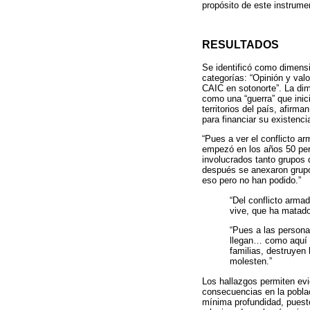
propósito de este instrumen
RESULTADOS
Se identificó como dimensi
categorías: “Opinión y valo
CAIC en sotonorte”. La dim
como una “guerra” que inic
territorios del país, afir
para financiar su existenci
“Pues a ver el conflicto a
empezó en los años 50 pero
involucrados tanto grupos 
después se anexaron grupo
eso pero no han podido.”
“Del conflicto arm
vive, que ha matad
“Pues a las persona
llegan… como aquí p
familias, destruyen
molesten.”
Los hallazgos permiten evi
consecuencias en la poblac
mínima profundidad, puest