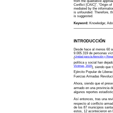
from the qualitative appro
Conflict [CAIC]”, “Origin o
mediated by the informatio
is unfounded. Therefore, t
is suggested.
Keyword:
Knowledge; Adol
INTRODUCCIÓN
Desde hace al menos 60 año
9.005.319 de personas víc
Unidad para la Atención y Repar
(
política y social han deja
Víctimas, 2020
), siendo que 
Ejército Popular de Liberac
Fuerzas Armadas Revoluci
Ahora, siendo que el prese
armado en una provincia d
algunos reportes estadístic
Así entonces, tras una rev
respecto al conflicto arma
de los 87 municipios santa
estos, 12 acontecieron en 