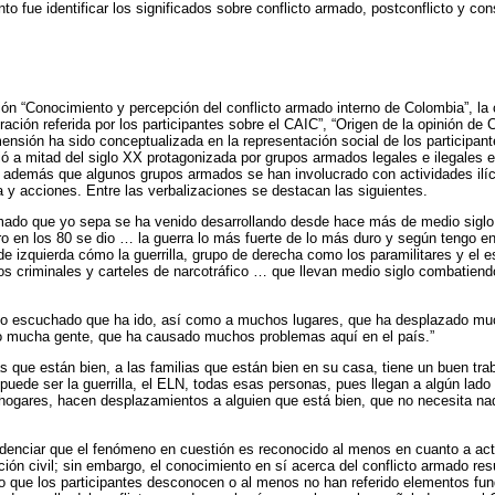
to fue identificar los significados sobre conflicto armado, postconflicto y co
ón “Conocimiento y percepción del conflicto armado interno de Colombia”, la 
ración referida por los participantes sobre el CAIC”, “Origen de la opinión de
ensión ha sido conceptualizada en la representación social de los participa
ió a mitad del siglo XX protagonizada por grupos armados legales e ilegales e
man además que algunos grupos armados se han involucrado con actividades ilíc
a y acciones. Entre las verbalizaciones se destacan las siguientes.
rmado que yo sepa se ha venido desarrollando desde hace más de medio siglo
 en los 80 se dio … la guerra lo más fuerte de lo más duro y según tengo en
de izquierda cómo la guerrilla, grupo de derecha como los paramilitares y el 
s criminales y carteles de narcotráfico … que llevan medio siglo combatiend
ado escuchado que ha ido, así como a muchos lugares, que ha desplazado m
o mucha gente, que ha causado muchos problemas aquí en el país.”
s que están bien, a las familias que están bien en su casa, tiene un buen trab
uede ser la guerrilla, el ELN, todas esas personas, pues llegan a algún lado
 hogares, hacen desplazamientos a alguien que está bien, que no necesita na
denciar que el fenómeno en cuestión es reconocido al menos en cuanto a act
ión civil; sin embargo, el conocimiento en sí acerca del conflicto armado res
o que los participantes desconocen o al menos no han referido elementos fun