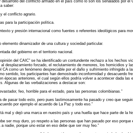
y desarrollo del conflicto armado en el país como lo son los señalados por el
 a saber:
 y el conflicto agrario.
s para la participación política.
texto y presión internacional como fuentes o referentes ideológicos para movi
o elemento dinamizador de una cultura y sociedad particular.
tada del gobierno en el territorio nacional.
“opinión del CAIC” se ha identificado un contundente rechazo a los hechos vic
al al desplazamiento forzado, el reclutamiento de menores, los homicidios y l
 CA como un fenómeno despreciable por el daño y sufrimiento infringido a l
 sentido, los participantes han demostrado inconformidad y desacuerdo frent
n épocas anteriores, el cual según ellos podría volver a acontecer dada las 
aís. Algunas de las verbalizaciones a destacar son:
vastador, feo, horrible para el estado, para las personas colombianas.”
ía de pasar todo esto, pero pues lastimosamente ha pasado y creo que segui
cuerdo por ejemplo el acuerdo de La Paz y todo eso.”
tá mal y dejó una marca en nuestro país y una huella que hace parte de la his
ebe ser muy duro, yo respeto a las personas que han pasado por eso porque
 a nadie, porque uno estar en eso debe que ser muy feo.”