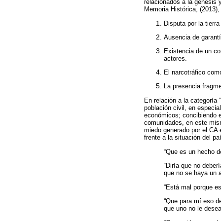
relacionados a la génesis 
Memoria Histórica, (2013),
Disputa por la tierra
Ausencia de garantía
Existencia de un con
actores.
El narcotráfico com
La presencia fragmen
En relación a la categoría 
población civil, en especi
económicos; concibiendo el
comunidades, en este mismo
miedo generado por el CA e
frente a la situación del p
“Que es un hecho de
“Diría que no deber
que no se haya un a
“Está mal porque es
“Que para mí eso d
que uno no le desea