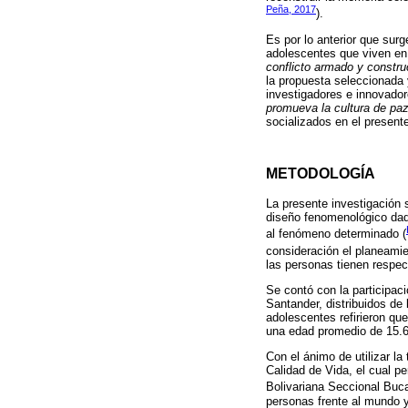
Peña, 2017
).
Es por lo anterior que sur
adolescentes que viven en
conflicto armado y constr
la propuesta seleccionada
investigadores e innovador
promueva la cultura de paz
socializados en el presente
METODOLOGÍA
La presente investigación s
diseño fenomenológico dado
al fenómeno determinado (
consideración el planeami
las personas tienen respec
Se contó con la participac
Santander, distribuidos de 
adolescentes refirieron qu
una edad promedio de 15.6
Con el ánimo de utilizar la
Calidad de Vida, el cual pe
Bolivariana Seccional Bu
personas frente al mundo y 