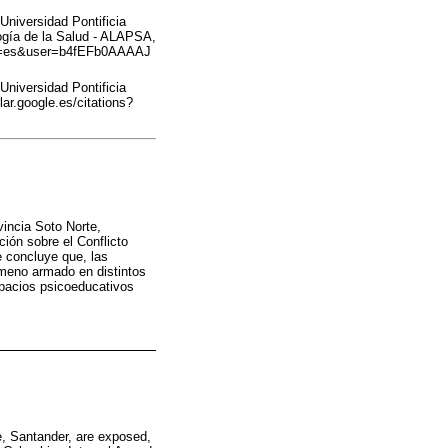
Universidad Pontificia
gía de la Salud - ALAPSA,
s?hl=es&user=b4fEFb0AAAAJ
Universidad Pontificia
ar.google.es/citations?
vincia Soto Norte,
ción sobre el Conflicto
e concluye que, las
ómeno armado en distintos
spacios psicoeducativos
e, Santander, are exposed,